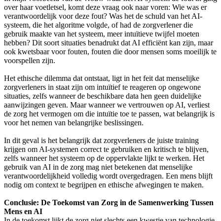
over haar voetletsel, komt deze vraag ook naar voren: Wie was er
verantwoordelijk voor deze fout? Was het de schuld van het AI-
systeem, die het algoritme volgde, of had de zorgverlener die
gebruik maakte van het systeem, meer intuïtieve twijfel moeten
hebben? Dit soort situaties benadrukt dat AI efficiënt kan zijn, maar
ook kwetsbaar voor fouten, fouten die door mensen soms moeilijk te
voorspellen zijn.
Het ethische dilemma dat ontstaat, ligt in het feit dat menselijke
zorgverleners in staat zijn om intuïtief te reageren op ongewone
situaties, zelfs wanneer de beschikbare data hen geen duidelijke
aanwijzingen geven. Maar wanneer we vertrouwen op AI, verliest
de zorg het vermogen om die intuïtie toe te passen, wat belangrijk is
voor het nemen van belangrijke beslissingen.
In dit geval is het belangrijk dat zorgverleners de juiste training
krijgen om AI-systemen correct te gebruiken en kritisch te blijven,
zelfs wanneer het systeem op de oppervlakte lijkt te werken. Het
gebruik van AI in de zorg mag niet betekenen dat menselijke
verantwoordelijkheid volledig wordt overgedragen. Een mens blijft
nodig om context te begrijpen en ethische afwegingen te maken.
Conclusie: De Toekomst van Zorg in de Samenwerking Tussen
Mens en AI
In de toekomst lijkt de zorg niet slechts een kwestie van technologie