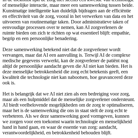
of menselijke interactie, maar meer een samenwerking tussen beide.
Kunstmatige intelligentie kan duidelijk bijdragen aan de efficiëntie
en effectiviteit van de zorg, vooral in het verwerken van data en het
uitvoeren van routinematige taken. Door administratieve taken of
eenvoudige processen over te nemen, kan AI zorgverleners de
ruimte bieden om zich te richten op wat essentieel blijft: empathie,
begrip en een persoonlijke benadering.
Deze samenwerking betekend niet dat de zorgverlener wordt
vervangen, maar dat AI een aanvulling is. Terwijl AI de complexe
medische gegevens verwerkt, kan de zorgverlener de patiënt nog
altijd de persoonlijke aandacht geven die AI niet kan bieden. Het is
deze menselijke betrokkenheid die zorg echt betekenis geeft, een
kwaliteit die technologie niet kan nabootsen, hoe geavanceerd deze
ook is.
Het is belangrijk dat we AI niet zien als een bedreiging voor zorg,
maar als een hulpmiddel dat de menselijke zorgverlener ondersteunt.
AI biedt veelbelovende mogelijkheden om de zorg te optimaliseren,
maar het is de samenwerking die ons in staat stelt de zorg echt te
verbeteren. Als we deze samenwerking goed vormgeven, kunnen
we zorgen voor een toekomst waarin technologie en menselijkheid
hand in hand gaan, en waar de essentie van zorg: aandacht,
verantwoordelijkheid, en betrokkenheid behouden blijft.