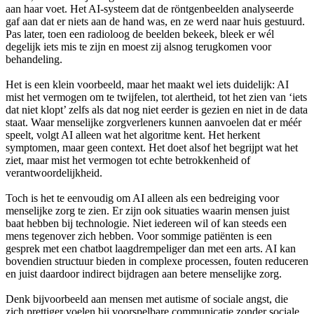
aan haar voet. Het AI-systeem dat de röntgenbeelden analyseerde
gaf aan dat er niets aan de hand was, en ze werd naar huis gestuurd.
Pas later, toen een radioloog de beelden bekeek, bleek er wél
degelijk iets mis te zijn en moest zij alsnog terugkomen voor
behandeling.
Het is een klein voorbeeld, maar het maakt wel iets duidelijk: AI
mist het vermogen om te twijfelen, tot alertheid, tot het zien van ‘iets
dat niet klopt’ zelfs als dat nog niet eerder is gezien en niet in de data
staat. Waar menselijke zorgverleners kunnen aanvoelen dat er méér
speelt, volgt AI alleen wat het algoritme kent. Het herkent
symptomen, maar geen context. Het doet alsof het begrijpt wat het
ziet, maar mist het vermogen tot echte betrokkenheid of
verantwoordelijkheid.
Toch is het te eenvoudig om AI alleen als een bedreiging voor
menselijke zorg te zien. Er zijn ook situaties waarin mensen juist
baat hebben bij technologie. Niet iedereen wil of kan steeds een
mens tegenover zich hebben. Voor sommige patiënten is een
gesprek met een chatbot laagdrempeliger dan met een arts. AI kan
bovendien structuur bieden in complexe processen, fouten reduceren
en juist daardoor indirect bijdragen aan betere menselijke zorg.
Denk bijvoorbeeld aan mensen met autisme of sociale angst, die
zich prettiger voelen bij voorspelbare communicatie zonder sociale