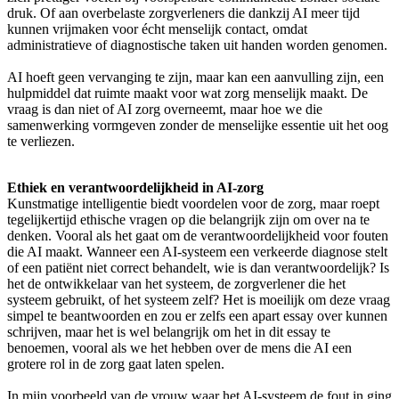
druk. Of aan overbelaste zorgverleners die dankzij AI meer tijd
kunnen vrijmaken voor écht menselijk contact, omdat
administratieve of diagnostische taken uit handen worden genomen.
AI hoeft geen vervanging te zijn, maar kan een aanvulling zijn, een
hulpmiddel dat ruimte maakt voor wat zorg menselijk maakt. De
vraag is dan niet of AI zorg overneemt, maar hoe we die
samenwerking vormgeven zonder de menselijke essentie uit het oog
te verliezen.
Ethiek en verantwoordelijkheid in AI-zorg
Kunstmatige intelligentie biedt voordelen voor de zorg, maar roept
tegelijkertijd ethische vragen op die belangrijk zijn om over na te
denken. Vooral als het gaat om de verantwoordelijkheid voor fouten
die AI maakt. Wanneer een AI-systeem een verkeerde diagnose stelt
of een patiënt niet correct behandelt, wie is dan verantwoordelijk? Is
het de ontwikkelaar van het systeem, de zorgverlener die het
systeem gebruikt, of het systeem zelf? Het is moeilijk om deze vraag
simpel te beantwoorden en zou er zelfs een apart essay over kunnen
schrijven, maar het is wel belangrijk om het in dit essay te
benoemen, vooral als we het hebben over de mens die AI een
grotere rol in de zorg gaat laten spelen.
In mijn voorbeeld van de vrouw waar het AI-systeem de fout in ging