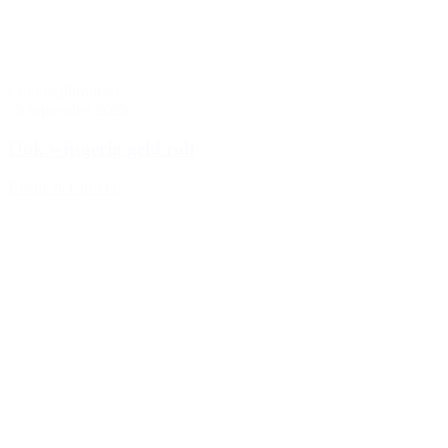
Column
Phronèsis
15 september 2025
Ook wijsgerig geld rolt
Bekijk het artikel