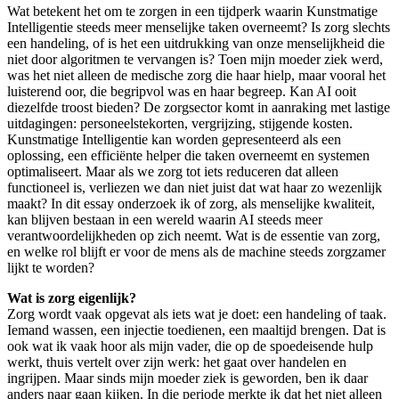
Wat betekent het om te zorgen in een tijdperk waarin Kunstmatige
Intelligentie steeds meer menselijke taken overneemt? Is zorg slechts
een handeling, of is het een uitdrukking van onze menselijkheid die
niet door algoritmen te vervangen is? Toen mijn moeder ziek werd,
was het niet alleen de medische zorg die haar hielp, maar vooral het
luisterend oor, die begripvol was en haar begreep. Kan AI ooit
diezelfde troost bieden? De zorgsector komt in aanraking met lastige
uitdagingen: personeelstekorten, vergrijzing, stijgende kosten.
Kunstmatige Intelligentie kan worden gepresenteerd als een
oplossing, een efficiënte helper die taken overneemt en systemen
optimaliseert. Maar als we zorg tot iets reduceren dat alleen
functioneel is, verliezen we dan niet juist dat wat haar zo wezenlijk
maakt? In dit essay onderzoek ik of zorg, als menselijke kwaliteit,
kan blijven bestaan in een wereld waarin AI steeds meer
verantwoordelijkheden op zich neemt. Wat is de essentie van zorg,
en welke rol blijft er voor de mens als de machine steeds zorgzamer
lijkt te worden?
Wat is zorg eigenlijk?
Zorg wordt vaak opgevat als iets wat je doet: een handeling of taak.
Iemand wassen, een injectie toedienen, een maaltijd brengen. Dat is
ook wat ik vaak hoor als mijn vader, die op de spoedeisende hulp
werkt, thuis vertelt over zijn werk: het gaat over handelen en
ingrijpen. Maar sinds mijn moeder ziek is geworden, ben ik daar
anders naar gaan kijken. In die periode merkte ik dat het niet alleen