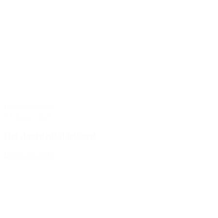
Phronèsis
Techne
9 februari 2026
Het doordenkdartbord
Bekijk het artikel