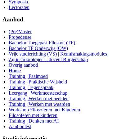
Symposia
Lectoraten
Aanbod
(Pre)Master
Propedeuse
Bachelor Toegepast Filosoof (TF)
Bachelor TF Onderwijs (OW)
Vrije studierichting (VS) | Kennismakingsmodules
Zij-instroomtraject - docent Burgerschap
Overig aanbod
Home
Training | Faalmoed
Training | Praktische Wijsheid
Training | Tegenspraak
Leergang | Werkmeesterschap
Training | Werken met beelden
Training | Werken met waarden
Workshop Filosoferen met Kinderen
Filosoferen met kinderen
Training | Denken met AI
Aanbodtest
Studie informatie