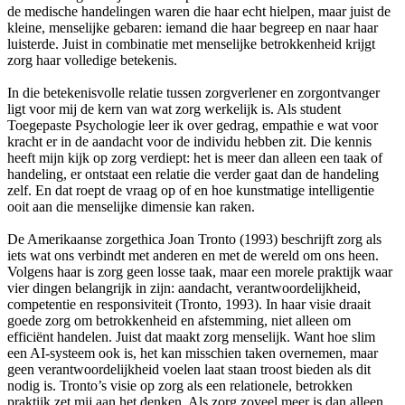
de medische handelingen waren die haar echt hielpen, maar juist de
kleine, menselijke gebaren: iemand die haar begreep en naar haar
luisterde. Juist in combinatie met menselijke betrokkenheid krijgt
zorg haar volledige betekenis.
In die betekenisvolle relatie tussen zorgverlener en zorgontvanger
ligt voor mij de kern van wat zorg werkelijk is. Als student
Toegepaste Psychologie leer ik over gedrag, empathie e wat voor
kracht er in de aandacht voor de individu hebben zit. Die kennis
heeft mijn kijk op zorg verdiept: het is meer dan alleen een taak of
handeling, er ontstaat een relatie die verder gaat dan de handeling
zelf. En dat roept de vraag op of en hoe kunstmatige intelligentie
ooit aan die menselijke dimensie kan raken.
De Amerikaanse zorgethica Joan Tronto (1993) beschrijft zorg als
iets wat ons verbindt met anderen en met de wereld om ons heen.
Volgens haar is zorg geen losse taak, maar een morele praktijk waar
vier dingen belangrijk in zijn: aandacht, verantwoordelijkheid,
competentie en responsiviteit (Tronto, 1993). In haar visie draait
goede zorg om betrokkenheid en afstemming, niet alleen om
efficiënt handelen. Juist dat maakt zorg menselijk. Want hoe slim
een AI-systeem ook is, het kan misschien taken overnemen, maar
geen verantwoordelijkheid voelen laat staan troost bieden als dit
nodig is. Tronto’s visie op zorg als een relationele, betrokken
praktijk zet mij aan het denken. Als zorg zoveel meer is dan alleen