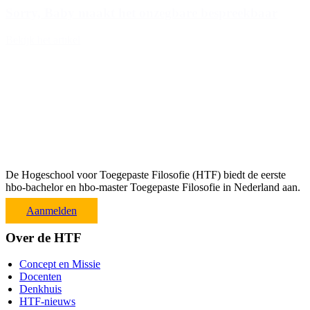
Sorry, Baby maakt het onzegbare bespreekbaar
Bekijk het artikel
De Hogeschool voor Toegepaste Filosofie (HTF) biedt de eerste
hbo-bachelor en hbo-master Toegepaste Filosofie in Nederland aan.
Aanmelden
Over de HTF
Concept en Missie
Docenten
Denkhuis
HTF-nieuws