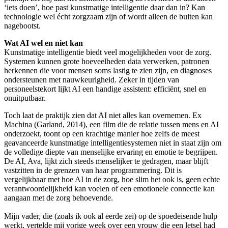
‘iets doen’, hoe past kunstmatige intelligentie daar dan in? Kan
technologie wel écht zorgzaam zijn of wordt alleen de buiten kan
nagebootst.
Wat AI wel en niet kan
Kunstmatige intelligentie biedt veel mogelijkheden voor de zorg.
Systemen kunnen grote hoeveelheden data verwerken, patronen
herkennen die voor mensen soms lastig te zien zijn, en diagnoses
ondersteunen met nauwkeurigheid. Zeker in tijden van
personeelstekort lijkt AI een handige assistent: efficiënt, snel en
onuitputbaar.
Toch laat de praktijk zien dat AI niet alles kan overnemen. Ex
Machina (Garland, 2014), een film die de relatie tussen mens en AI
onderzoekt, toont op een krachtige manier hoe zelfs de meest
geavanceerde kunstmatige intelligentiesystemen niet in staat zijn om
de volledige diepte van menselijke ervaring en emotie te begrijpen.
De AI, Ava, lijkt zich steeds menselijker te gedragen, maar blijft
vastzitten in de grenzen van haar programmering. Dit is
vergelijkbaar met hoe AI in de zorg, hoe slim het ook is, geen echte
verantwoordelijkheid kan voelen of een emotionele connectie kan
aangaan met de zorg behoevende.
Mijn vader, die (zoals ik ook al eerde zei) op de spoedeisende hulp
werkt, vertelde mij vorige week over een vrouw die een letsel had