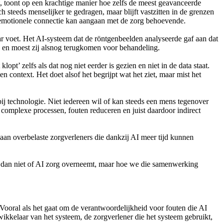
t, toont op een krachtige manier hoe zelfs de meest geavanceerde
ch steeds menselijker te gedragen, maar blijft vastzitten in de grenzen
n emotionele connectie kan aangaan met de zorg behoevende.
aar voet. Het AI-systeem dat de röntgenbeelden analyseerde gaf aan dat
ijn en moest zij alsnog terugkomen voor behandeling.
lopt’ zelfs als dat nog niet eerder is gezien en niet in de data staat.
context. Het doet alsof het begrijpt wat het ziet, maar mist het
bij technologie. Niet iedereen wil of kan steeds een mens tegenover
complexe processen, fouten reduceren en juist daardoor indirect
aan overbelaste zorgverleners die dankzij AI meer tijd kunnen
is dan niet of AI zorg overneemt, maar hoe we die samenwerking
. Vooral als het gaat om de verantwoordelijkheid voor fouten die AI
wikkelaar van het systeem, de zorgverlener die het systeem gebruikt,