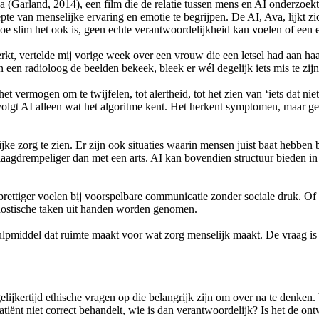
a (Garland, 2014), een film die de relatie tussen mens en AI onderzoek
epte van menselijke ervaring en emotie te begrijpen. De AI, Ava, lijkt zi
hoe slim het ook is, geen echte verantwoordelijkheid kan voelen of ee
erkt, vertelde mij vorige week over een vrouw die een letsel had aan h
en een radioloog de beelden bekeek, bleek er wél degelijk iets mis te z
t vermogen om te twijfelen, tot alertheid, tot het zien van ‘iets dat niet k
lgt AI alleen wat het algoritme kent. Het herkent symptomen, maar geen 
ke zorg te zien. Er zijn ook situaties waarin mensen juist baat hebben 
aagdrempeliger dan met een arts. AI kan bovendien structuur bieden in 
prettiger voelen bij voorspelbare communicatie zonder sociale druk. Of 
gnostische taken uit handen worden genomen.
 hulpmiddel dat ruimte maakt voor wat zorg menselijk maakt. De vraag 
elijkertijd ethische vragen op die belangrijk zijn om over na te denken
iënt niet correct behandelt, wie is dan verantwoordelijk? Is het de ont