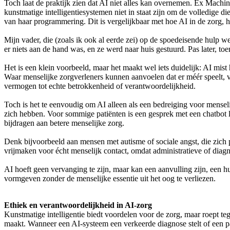
Toch laat de praktijk zien dat AI niet alles kan overnemen. Ex Machin
kunstmatige intelligentiesystemen niet in staat zijn om de volledige di
van haar programmering. Dit is vergelijkbaar met hoe AI in de zorg, 
Mijn vader, die (zoals ik ook al eerde zei) op de spoedeisende hulp w
er niets aan de hand was, en ze werd naar huis gestuurd. Pas later, to
Het is een klein voorbeeld, maar het maakt wel iets duidelijk: AI mist he
Waar menselijke zorgverleners kunnen aanvoelen dat er méér speelt, vo
vermogen tot echte betrokkenheid of verantwoordelijkheid.
Toch is het te eenvoudig om AI alleen als een bedreiging voor menselij
zich hebben. Voor sommige patiënten is een gesprek met een chatbot l
bijdragen aan betere menselijke zorg.
Denk bijvoorbeeld aan mensen met autisme of sociale angst, die zich 
vrijmaken voor écht menselijk contact, omdat administratieve of dia
AI hoeft geen vervanging te zijn, maar kan een aanvulling zijn, een
vormgeven zonder de menselijke essentie uit het oog te verliezen.
Ethiek en verantwoordelijkheid in AI-zorg
Kunstmatige intelligentie biedt voordelen voor de zorg, maar roept teg
maakt. Wanneer een AI-systeem een verkeerde diagnose stelt of een pat