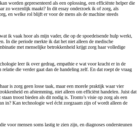
 kan worden gepresenteerd als een oplossing, een efficiënte helper die
aar zo wezenlijk maakt? In dit essay onderzoek ik of zorg, als
rg, en welke rol blijft er voor de mens als de machine steeds
 wat ik vaak hoor als mijn vader, die op de spoedeisende hulp werkt,
n. In die periode merkte ik dat het niet alleen de medische
ombinatie met menselijke betrokkenheid krijgt zorg haar volledige
chologie leer ik over gedrag, empathie e wat voor kracht er in de
 relatie die verder gaat dan de handeling zelf. En dat roept de vraag
aar is zorg geen losse taak, maar een morele praktijk waar vier
trokkenheid en afstemming, niet alleen om efficiënt handelen. Juist dat
an troost bieden als dit nodig is. Tronto’s visie op zorg als een
r dan in? Kan technologie wel écht zorgzaam zijn of wordt alleen de
ie voor mensen soms lastig te zien zijn, en diagnoses ondersteunen