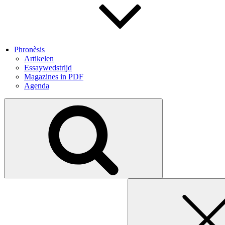
Phronèsis
Artikelen
Essaywedstrijd
Magazines in PDF
Agenda
Search
for