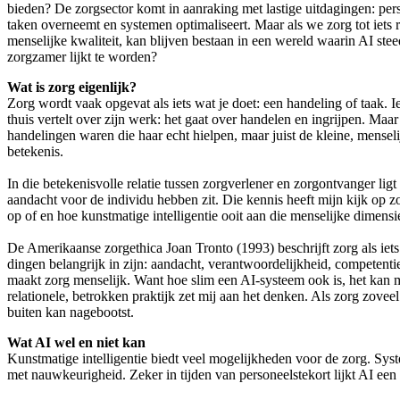
bieden? De zorgsector komt in aanraking met lastige uitdagingen: perso
taken overneemt en systemen optimaliseert. Maar als we zorg tot iets re
menselijke kwaliteit, kan blijven bestaan in een wereld waarin AI ste
zorgzamer lijkt te worden?
Wat is zorg eigenlijk?
Zorg wordt vaak opgevat als iets wat je doet: een handeling of taak. 
thuis vertelt over zijn werk: het gaat over handelen en ingrijpen. Maa
handelingen waren die haar echt hielpen, maar juist de kleine, menseli
betekenis.
In die betekenisvolle relatie tussen zorgverlener en zorgontvanger lig
aandacht voor de individu hebben zit. Die kennis heeft mijn kijk op zor
op of en hoe kunstmatige intelligentie ooit aan die menselijke dimensi
De Amerikaanse zorgethica Joan Tronto (1993) beschrijft zorg als iet
dingen belangrijk in zijn: aandacht, verantwoordelijkheid, competentie
maakt zorg menselijk. Want hoe slim een AI-systeem ook is, het kan mi
relationele, betrokken praktijk zet mij aan het denken. Als zorg zovee
buiten kan nagebootst.
Wat AI wel en niet kan
Kunstmatige intelligentie biedt veel mogelijkheden voor de zorg. Sy
met nauwkeurigheid. Zeker in tijden van personeelstekort lijkt AI een h