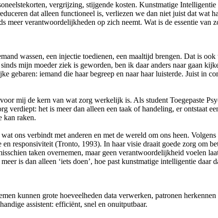
neelstekorten, vergrijzing, stijgende kosten. Kunstmatige Intelligentie
duceren dat alleen functioneel is, verliezen we dan niet juist dat wat h
eds meer verantwoordelijkheden op zich neemt. Wat is de essentie van zo
Iemand wassen, een injectie toedienen, een maaltijd brengen. Dat is ook
r sinds mijn moeder ziek is geworden, ben ik daar anders naar gaan kijke
jke gebaren: iemand die haar begreep en naar haar luisterde. Juist in c
t voor mij de kern van wat zorg werkelijk is. Als student Toegepaste Psy
g verdiept: het is meer dan alleen een taak of handeling, er ontstaat een
e kan raken.
s wat ons verbindt met anderen en met de wereld om ons heen. Volgens h
 en responsiviteit (Tronto, 1993). In haar visie draait goede zorg om be
sschien taken overnemen, maar geen verantwoordelijkheid voelen laat sta
l meer is dan alleen ‘iets doen’, hoe past kunstmatige intelligentie daa
stemen kunnen grote hoeveelheden data verwerken, patronen herkennen d
andige assistent: efficiënt, snel en onuitputbaar.