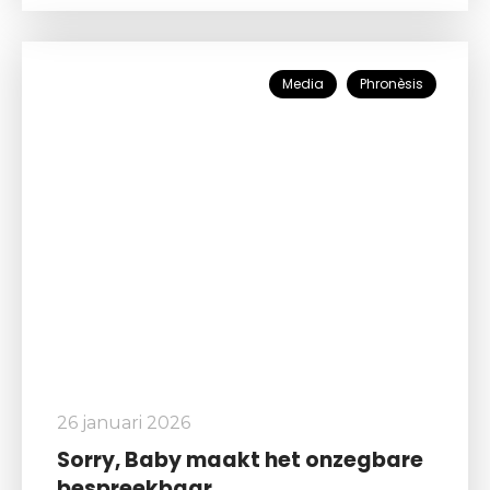
Media
Phronèsis
26 januari 2026
Sorry, Baby maakt het onzegbare
bespreekbaar