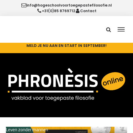
info@hogeschoolvoortoegepastefilosofie.nl
+31(0)85 8769712
Contact
MELD JE NU AAN EN START IN SEPTEMBER!
Leven zonder mannen