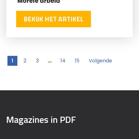
'Morele arbeid'
BEKIJK HET ARTIKEL
1
2
3
…
14
15
Volgende
Magazines in PDF
Phronèsis 25 - november 2025
Phronèsis 24 - juli 2025