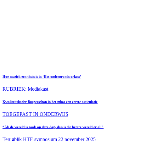
Hoe muziek een thuis is in ‘Het ondergronds orkest’
RUBRIEK: Mediakast
Kwaliteitskader Burgerschap in het mbo: een eerste articulatie
TOEGEPAST IN ONDERWIJS
“Als de wereld is zoals op deze dag, dan is die betere wereld er al!”
Terugblik HTF-symposium 22 november 2025