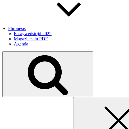
Phronèsis
Essaywedstrijd 2025
Magazines in PDF
Agenda
Search
for