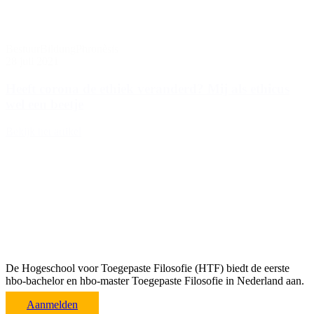
Bestuur
Bildung
Phronèsis
28 juli 2021
Heeft corona de ethiek veranderd? Mij als ethicus
wel een beetje
Bekijk het artikel
De Hogeschool voor Toegepaste Filosofie (HTF) biedt de eerste
hbo-bachelor en hbo-master Toegepaste Filosofie in Nederland aan.
Aanmelden