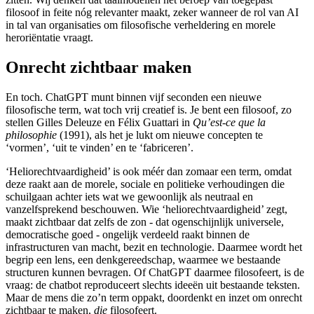
filosoof in feite nóg relevanter maakt, zeker wanneer de rol van AI
in tal van organisaties om filosofische verheldering en morele
heroriëntatie vraagt.
Onrecht zichtbaar maken
En toch. ChatGPT munt binnen vijf seconden een nieuwe
filosofische term, wat toch vrij creatief is. Je bent een filosoof, zo
stellen Gilles Deleuze en Félix Guattari in
Qu’est-ce que la
philosophie
(1991), als het je lukt om nieuwe concepten te
‘vormen’, ‘uit te vinden’ en te ‘fabriceren’.
‘Heliorechtvaardigheid’ is ook méér dan zomaar een term, omdat
deze raakt aan de morele, sociale en politieke verhoudingen die
schuilgaan achter iets wat we gewoonlijk als neutraal en
vanzelfsprekend beschouwen. Wie ‘heliorechtvaardigheid’ zegt,
maakt zichtbaar dat zelfs de zon - dat ogenschijnlijk universele,
democratische goed - ongelijk verdeeld raakt binnen de
infrastructuren van macht, bezit en technologie. Daarmee wordt het
begrip een lens, een denkgereedschap, waarmee we bestaande
structuren kunnen bevragen. Of ChatGPT daarmee filosofeert, is de
vraag: de chatbot reproduceert slechts ideeën uit bestaande teksten.
Maar de mens die zo’n term oppakt, doordenkt en inzet om onrecht
zichtbaar te maken,
die
filosofeert.