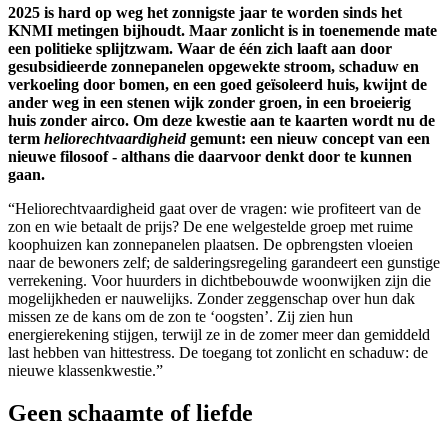
2025 is hard op weg het zonnigste jaar te worden sinds het
KNMI metingen bijhoudt. Maar zonlicht is in toenemende mate
een politieke splijtzwam. Waar de één zich laaft aan door
gesubsidieerde zonnepanelen opgewekte stroom, schaduw en
verkoeling door bomen, en een goed geïsoleerd huis, kwijnt de
ander weg in een stenen wijk zonder groen, in een broeierig
huis zonder airco. Om deze kwestie aan te kaarten wordt nu de
term
heliorechtvaardigheid
gemunt: een nieuw concept van een
nieuwe filosoof - althans die daarvoor denkt door te kunnen
gaan.
“Heliorechtvaardigheid gaat over de vragen: wie profiteert van de
zon en wie betaalt de prijs? De ene welgestelde groep met ruime
koophuizen kan zonnepanelen plaatsen. De opbrengsten vloeien
naar de bewoners zelf; de salderingsregeling garandeert een gunstige
verrekening. Voor huurders in dichtbebouwde woonwijken zijn die
mogelijkheden er nauwelijks. Zonder zeggenschap over hun dak
missen ze de kans om de zon te ‘oogsten’. Zij zien hun
energierekening stijgen, terwijl ze in de zomer meer dan gemiddeld
last hebben van hittestress. De toegang tot zonlicht en schaduw: de
nieuwe klassenkwestie.”
Geen schaamte of liefde