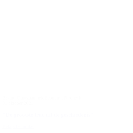
Bestuur
Duurzaamheid
Economie
Phronèsis
31 oktober 2021
"De grootste truc uit de geschiedenis"
Bekijk het artikel