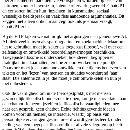
niet zoals mensen dat doen. Ze voorspellen woorden op basis van
patronen, zonder bewustzijn, intentie of ervaringswereld. ChatGPT
en consorten hullen hun ‘inzichten’ in kunstmatige, sociaal
wenselijke beeldspraak en vaak flets aandoende argumentaties. Dit
zeggen niet alleen critici, maar zegt ook, als je ernaar vraagt,
ChatGPT zelf.
Bij de HTF kijken we natuurlijk met argusogen naar generatieve AI.
AI biedt veel kansen als sparringpartner en zoekmachine. Maar om
het te gebruiken moet je, zeker als toegepast filosoof, wel over een
zelfstandig en ontwikkeld beoordelingsvermogen beschikken.
Toegepaste filosofie is onderzoeken hoe ideeën, begrippen en
praktijken in elkaar zitten, en hoe ze doorwerken in de prakijk.
Daarvoor moet je een antenne ontwikkelen die tijdens het lezen van
teksten en het ‘lezen’ van mensen en situaties voortdurend ‘aan’
staat. Die antenne zit in je, die moet je zelf ontwikkelen en kun je
niet uitbesteden.
Ook de vaardigheid om in de (beroeps)praktijk met mensen
gezamenlijk filosofisch onderzoek te doen, kun je niet overlaten aan
een chatbot. Je neemt jezelf en je filosofische vaardigheden mee
naar een gesprek, geen chatbot. Echte richtinggevende ideeën
komen voort uit menselijke interactie, waarbij op basis van
persoonlijke ervaringen gestructureerd wordt gereflecteerd, onder
leiding van een toegepast filosoof die er al vele vlieguren op heeft
zitten. Wij denken dat taalmodellen het beroep van toegepast