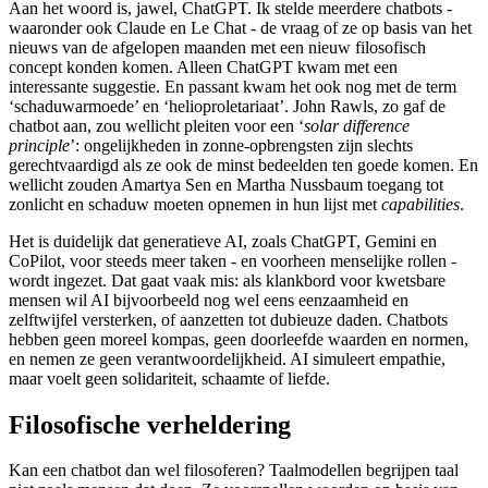
Aan het woord is, jawel, ChatGPT. Ik stelde meerdere chatbots -
waaronder ook Claude en Le Chat - de vraag of ze op basis van het
nieuws van de afgelopen maanden met een nieuw filosofisch
concept konden komen. Alleen ChatGPT kwam met een
interessante suggestie. En passant kwam het ook nog met de term
‘schaduwarmoede’ en ‘helioproletariaat’. John Rawls, zo gaf de
chatbot aan, zou wellicht pleiten voor een ‘
solar difference
principle
’: ongelijkheden in zonne-opbrengsten zijn slechts
gerechtvaardigd als ze ook de minst bedeelden ten goede komen. En
wellicht zouden Amartya Sen en Martha Nussbaum toegang tot
zonlicht en schaduw moeten opnemen in hun lijst met
capabilities
.
Het is duidelijk dat generatieve AI, zoals ChatGPT, Gemini en
CoPilot, voor steeds meer taken - en voorheen menselijke rollen -
wordt ingezet. Dat gaat vaak mis: als klankbord voor kwetsbare
mensen wil AI bijvoorbeeld nog wel eens eenzaamheid en
zelftwijfel versterken, of aanzetten tot dubieuze daden. Chatbots
hebben geen moreel kompas, geen doorleefde waarden en normen,
en nemen ze geen verantwoordelijkheid. AI simuleert empathie,
maar voelt geen solidariteit, schaamte of liefde.
Filosofische verheldering
Kan een chatbot dan wel filosoferen? Taalmodellen begrijpen taal