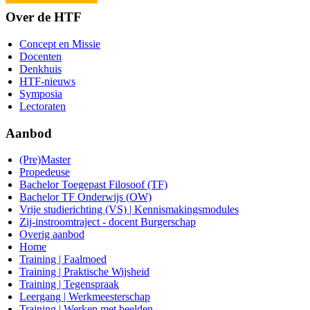
Over de HTF
Concept en Missie
Docenten
Denkhuis
HTF-nieuws
Symposia
Lectoraten
Aanbod
(Pre)Master
Propedeuse
Bachelor Toegepast Filosoof (TF)
Bachelor TF Onderwijs (OW)
Vrije studierichting (VS) | Kennismakingsmodules
Zij-instroomtraject - docent Burgerschap
Overig aanbod
Home
Training | Faalmoed
Training | Praktische Wijsheid
Training | Tegenspraak
Leergang | Werkmeesterschap
Training | Werken met beelden