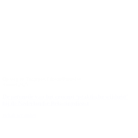
Op weg als Toegepast Filosoof
Phronèsis
3 maart 2025
De perceptie van het concept ‘praktische wijsheid’
bij de Nederlandse Belastingdienst
Bekijk het artikel