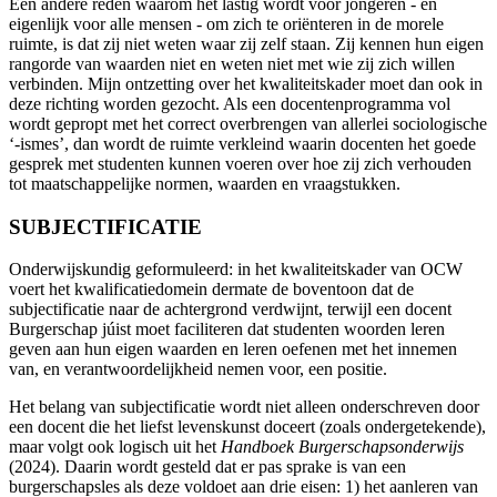
Een andere reden waarom het lastig wordt voor jongeren - en
eigenlijk voor alle mensen - om zich te oriënteren in de morele
ruimte, is dat zij niet weten waar zij zelf staan. Zij kennen hun eigen
rangorde van waarden niet en weten niet met wie zij zich willen
verbinden. Mijn ontzetting over het kwaliteitskader moet dan ook in
deze richting worden gezocht. Als een docentenprogramma vol
wordt gepropt met het correct overbrengen van allerlei sociologische
‘-ismes’, dan wordt de ruimte verkleind waarin docenten het goede
gesprek met studenten kunnen voeren over hoe zij zich verhouden
tot maatschappelijke normen, waarden en vraagstukken.
SUBJECTIFICATIE
Onderwijskundig geformuleerd: in het kwaliteitskader van OCW
voert het kwalificatiedomein dermate de boventoon dat de
subjectificatie naar de achtergrond verdwijnt, terwijl een docent
Burgerschap júist moet faciliteren dat studenten woorden leren
geven aan hun eigen waarden en leren oefenen met het innemen
van, en verantwoordelijkheid nemen voor, een positie.
Het belang van subjectificatie wordt niet alleen onderschreven door
een docent die het liefst levenskunst doceert (zoals ondergetekende),
maar volgt ook logisch uit het
Handboek Burgerschapsonderwijs
(2024). Daarin wordt gesteld dat er pas sprake is van een
burgerschapsles als deze voldoet aan drie eisen: 1) het aanleren van