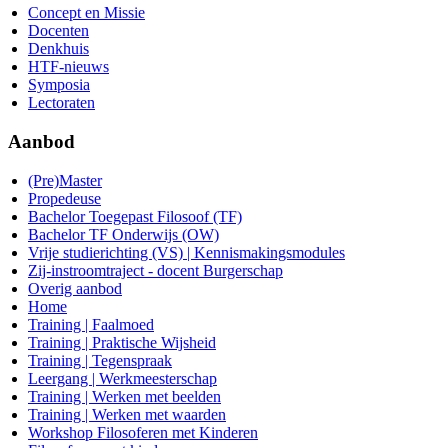
Concept en Missie
Docenten
Denkhuis
HTF-nieuws
Symposia
Lectoraten
Aanbod
(Pre)Master
Propedeuse
Bachelor Toegepast Filosoof (TF)
Bachelor TF Onderwijs (OW)
Vrije studierichting (VS) | Kennismakingsmodules
Zij-instroomtraject - docent Burgerschap
Overig aanbod
Home
Training | Faalmoed
Training | Praktische Wijsheid
Training | Tegenspraak
Leergang | Werkmeesterschap
Training | Werken met beelden
Training | Werken met waarden
Workshop Filosoferen met Kinderen