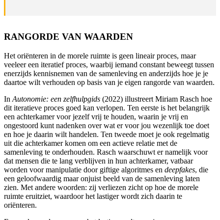
RANGORDE VAN WAARDEN
Het oriënteren in de morele ruimte is geen lineair proces, maar
veeleer een iteratief proces, waarbij iemand constant beweegt tussen
enerzijds kennisnemen van de samenleving en anderzijds hoe je je
daartoe wilt verhouden op basis van je eigen rangorde van waarden.
In
Autonomie: een zelfhulpgids
(2022) illustreert Miriam Rasch hoe
dit iteratieve proces goed kan verlopen. Ten eerste is het belangrijk
een achterkamer voor jezelf vrij te houden, waarin je vrij en
ongestoord kunt nadenken over wat er voor jou wezenlijk toe doet
en hoe je daarin wilt handelen. Ten tweede moet je ook regelmatig
uit die achterkamer komen om een actieve relatie met de
samenleving te onderhouden. Rasch waarschuwt er namelijk voor
dat mensen die te lang verblijven in hun achterkamer, vatbaar
worden voor manipulatie door giftige algoritmes en
deepfakes
, die
een geloofwaardig maar onjuist beeld van de samenleving laten
zien. Met andere woorden: zij verliezen zicht op hoe de morele
ruimte eruitziet, waardoor het lastiger wordt zich daarin te
oriënteren.