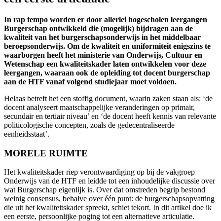
In rap tempo worden er door allerlei hogescholen leergangen
Burgerschap ontwikkeld die (mogelijk) bijdragen aan de
kwaliteit van het burgerschapsonderwijs in het middelbaar
beroepsonderwijs. Om de kwaliteit en uniformiteit enigszins te
waarborgen heeft het ministerie van Onderwijs, Cultuur en
Wetenschap een kwaliteitskader laten ontwikkelen voor deze
leergangen, waaraan ook de opleiding tot docent burgerschap
aan de HTF vanaf volgend studiejaar moet voldoen.
Helaas betreft het een stoffig document, waarin zaken staan als: ‘de
docent analyseert maatschappelijke veranderingen op primair,
secundair en tertiair niveau’ en ‘de docent heeft kennis van relevante
politicologische concepten, zoals de gedecentraliseerde
eenheidsstaat’.
MORELE RUIMTE
Het kwaliteitskader riep verontwaardiging op bij de vakgroep
Onderwijs van de HTF en leidde tot een inhoudelijke discussie over
wat Burgerschap eigenlijk is. Over dat omstreden begrip bestond
weinig consensus, behalve over één punt: de burgerschapsopvatting
die uit het kwaliteitskader spreekt, schiet tekort. In dit artikel doe ik
een eerste, persoonlijke poging tot een alternatieve articulatie.