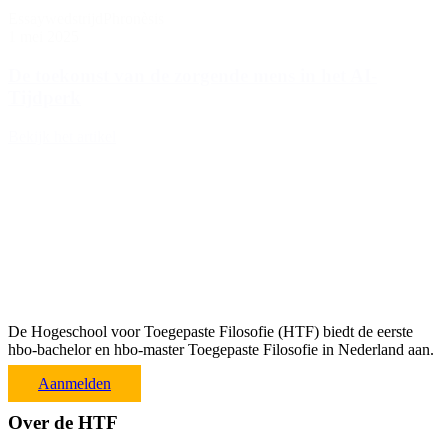
Essaywedstrijd
Phronèsis
1 mei 2025
De toekomst van de zorgende mens in het AI-
Tijdperk
Bekijk het artikel
De Hogeschool voor Toegepaste Filosofie (HTF) biedt de eerste
hbo-bachelor en hbo-master Toegepaste Filosofie in Nederland aan.
Aanmelden
Over de HTF