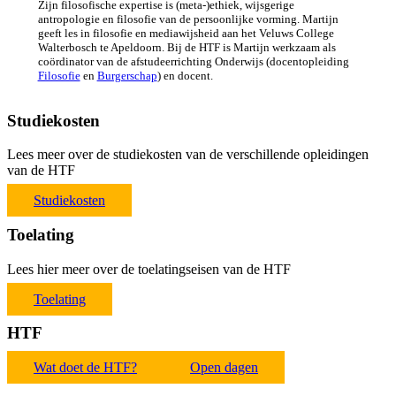
Zijn filosofische expertise is (meta-)ethiek, wijsgerige
antropologie en filosofie van de persoonlijke vorming. Martijn
geeft les in filosofie en mediawijsheid aan het Veluws College
Walterbosch te Apeldoorn. Bij de HTF is Martijn werkzaam als
coördinator van de afstudeerrichting Onderwijs (docentopleiding
Filosofie
en
Burgerschap
) en docent.
Studiekosten
Lees meer over de studiekosten van de verschillende opleidingen
van de HTF
Studiekosten
Toelating
Lees hier meer over de toelatingseisen van de HTF
Toelating
HTF
Wat doet de HTF?
Open dagen