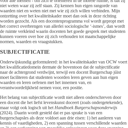
voor alle mensen - om zich te oriënteren in de morele ruimte, is dat zij
niet weten waar zij zelf staan. Zij kennen hun eigen rangorde van
waarden niet en weten niet met wie zij zich willen verbinden. Mijn
ontzetting over het kwaliteitskader moet dan ook in deze richting
worden gezocht. Als een docentenprogramma vol wordt gepropt met
het correct overbrengen van allerlei sociologische ‘-ismes’, dan wordt
de ruimte verkleind waarin docenten het goede gesprek met studenten
kunnen voeren over hoe zij zich verhouden tot maatschappelijke
normen, waarden en vraagstukken.
SUBJECTIFICATIE
Onderwijskundig geformuleerd: in het kwaliteitskader van OCW voert
het kwalificatiedomein dermate de boventoon dat de subjectificatie
naar de achtergrond verdwijnt, terwijl een docent Burgerschap júist
moet faciliteren dat studenten woorden leren geven aan hun eigen
waarden en leren oefenen met het innemen van, en
verantwoordelijkheid nemen voor, een positie.
Het belang van subjectificatie wordt niet alleen onderschreven door
een docent die het liefst levenskunst doceert (zoals ondergetekende),
maar volgt ook logisch uit het
Handboek Burgerschapsonderwijs
(2024). Daarin wordt gesteld dat er pas sprake is van een
burgerschapsles als deze voldoet aan drie eisen: 1) het aanleren van
kennis of vaardigheden, 2) een spanning tussen verschillende waarden