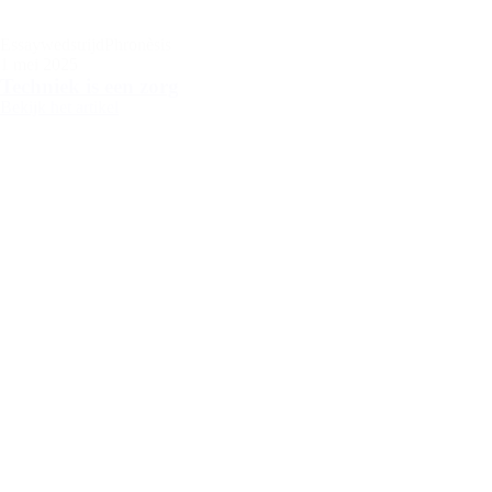
Essaywedstrijd
Phronèsis
1 mei 2025
Techniek is een zorg
Bekijk het artikel