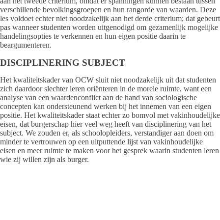
aan het tweede criterium, omdat er spanningen kunnen bestaan tussen
verschillende bevolkingsgroepen en hun rangorde van waarden. Deze
les voldoet echter niet noodzakelijk aan het derde criterium; dat gebeurt
pas wanneer studenten worden uitgenodigd om gezamenlijk mogelijke
handelingsopties te verkennen en hun eigen positie daarin te
beargumenteren.
DISCIPLINERING SUBJECT
Het kwaliteitskader van OCW sluit niet noodzakelijk uit dat studenten
zich daardoor slechter leren oriënteren in de morele ruimte, want een
analyse van een waardenconflict aan de hand van sociologische
concepten kan ondersteunend werken bij het innemen van een eigen
positie. Het kwaliteitskader staat echter zo bomvol met vakinhoudelijke
eisen, dat burgerschap hier veel weg heeft van disciplinering van het
subject. We zouden er, als schoolopleiders, verstandiger aan doen om
minder te vertrouwen op een uitputtende lijst van vakinhoudelijke
eisen en meer ruimte te maken voor het gesprek waarin studenten leren
wie zij willen zijn als burger.