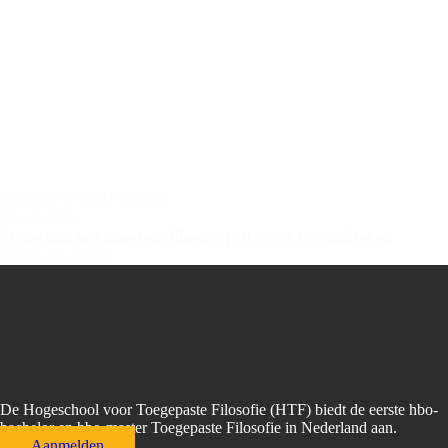
Filosofie & Werk
Phronèsis
26 juli 2026
Waarom we moeten filosoferen over organiseren
Bekijk het artikel
De Hogeschool voor Toegepaste Filosofie (HTF) biedt de eerste hbo-
bachelor en hbo-master Toegepaste Filosofie in Nederland aan.
Aanmelden