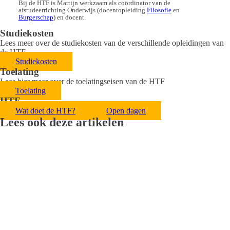
Bij de HTF is Martijn werkzaam als coördinator van de
afstudeerrichting Onderwijs (docentopleiding
Filosofie
en
Burgerschap
) en docent.
Studiekosten
Lees meer over de studiekosten van de verschillende opleidingen van
de HTF
Studiekosten
Toelating
Lees hier meer over de toelatingseisen van de HTF
Toelating
HTF
Wat doet de HTF?
Open dagen
Lees ook deze artikelen