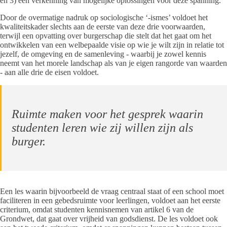
en 3) een verkenning van mogelijke oplossingen voor deze spanning.
Door de overmatige nadruk op sociologische ‘-ismes’ voldoet het
kwaliteitskader slechts aan de eerste van deze drie voorwaarden,
terwijl een opvatting over burgerschap die stelt dat het gaat om het
ontwikkelen van een welbepaalde visie op wie je wilt zijn in relatie tot
jezelf, de omgeving en de samenleving - waarbij je zowel kennis
neemt van het morele landschap als van je eigen rangorde van waarden
- aan alle drie de eisen voldoet.
Ruimte maken voor het gesprek waarin
studenten leren wie zij willen zijn als
burger.
Een les waarin bijvoorbeeld de vraag centraal staat of een school moet
faciliteren in een gebedsruimte voor leerlingen, voldoet aan het eerste
criterium, omdat studenten kennisnemen van artikel 6 van de
Grondwet, dat gaat over vrijheid van godsdienst. De les voldoet ook