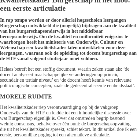
Kwaliteitskader Burgerschap in het mbo:
een eerste articulatie
In rap tempo worden er door allerlei hogescholen leergangen
Burgerschap ontwikkeld die (mogelijk) bijdragen aan de kwaliteit
van het burgerschapsonderwijs in het middelbaar
beroepsonderwijs. Om de kwaliteit en uniformiteit enigszins te
waarborgen heeft het ministerie van Onderwijs, Cultuur en
Wetenschap een kwaliteitskader laten ontwikkelen voor deze
leergangen, waaraan ook de opleiding tot docent burgerschap aan
de HTF vanaf volgend studiejaar moet voldoen.
Helaas betreft het een stoffig document, waarin zaken staan als: ‘de
docent analyseert maatschappelijke veranderingen op primair,
secundair en tertiair niveau’ en ‘de docent heeft kennis van relevante
politicologische concepten, zoals de gedecentraliseerde eenheidsstaat’.
MORELE RUIMTE
Het kwaliteitskader riep verontwaardiging op bij de vakgroep
Onderwijs van de HTF en leidde tot een inhoudelijke discussie over
wat Burgerschap eigenlijk is. Over dat omstreden begrip bestond
weinig consensus, behalve over één punt: de burgerschapsopvatting
die uit het kwaliteitskader spreekt, schiet tekort. In dit artikel doe ik een
eerste, persoonlijke poging tot een alternatieve articulatie.