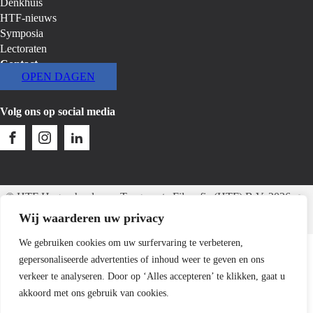
Denkhuis
HTF-nieuws
Symposia
Lectoraten
Contact
OPEN DAGEN
Volg ons op social media
© HTF Hogeschool voor Toegepaste Filosofie (HTF) B.V.
2026
Webdesign:
SaffrieDesign
Wij waarderen uw privacy
Algemene voorwaarden
Disclaimer
Inloggen office
We gebruiken cookies om uw surfervaring te verbeteren,
gepersonaliseerde advertenties of inhoud weer te geven en ons
verkeer te analyseren. Door op ‘Alles accepteren’ te klikken, gaat u
akkoord met ons gebruik van cookies.