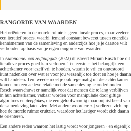
RANGORDE VAN WAARDEN
Het oriënteren in de morele ruimte is geen lineair proces, maar veeleer
een iteratief proces, waarbij iemand constant beweegt tussen enerzijds
kennisnemen van de samenleving en anderzijds hoe je je daartoe wilt
verhouden op basis van je eigen rangorde van waarden.
In
Autonomie: een zelfhulpgids
(2022) illustreert Miriam Rasch hoe dit
iteratieve proces goed kan verlopen. Ten eerste is het belangrijk een
achterkamer voor jezelf vrij te houden, waarin je vrij en ongestoord
kunt nadenken over wat er voor jou wezenlijk toe doet en hoe je daarin
wilt handelen. Ten tweede moet je ook regelmatig uit die achterkamer
komen om een actieve relatie met de samenleving te onderhouden.
Rasch waarschuwt er namelijk voor dat mensen die te lang verblijven
in hun achterkamer, vatbaar worden voor manipulatie door giftige
algoritmes en
deepfakes
, die een geloofwaardig maar onjuist beeld van
de samenleving laten zien. Met andere woorden: zij verliezen zicht op
hoe de morele ruimte eruitziet, waardoor het lastiger wordt zich daarin
te oriënteren.
Een andere reden waarom het lastig wordt voor jongeren - en eigenlijk