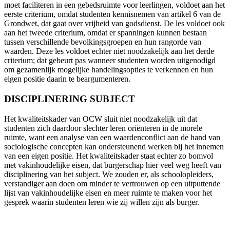
moet faciliteren in een gebedsruimte voor leerlingen, voldoet aan het
eerste criterium, omdat studenten kennisnemen van artikel 6 van de
Grondwet, dat gaat over vrijheid van godsdienst. De les voldoet ook
aan het tweede criterium, omdat er spanningen kunnen bestaan
tussen verschillende bevolkingsgroepen en hun rangorde van
waarden. Deze les voldoet echter niet noodzakelijk aan het derde
criterium; dat gebeurt pas wanneer studenten worden uitgenodigd
om gezamenlijk mogelijke handelingsopties te verkennen en hun
eigen positie daarin te beargumenteren.
DISCIPLINERING SUBJECT
Het kwaliteitskader van OCW sluit niet noodzakelijk uit dat
studenten zich daardoor slechter leren oriënteren in de morele
ruimte, want een analyse van een waardenconflict aan de hand van
sociologische concepten kan ondersteunend werken bij het innemen
van een eigen positie. Het kwaliteitskader staat echter zo bomvol
met vakinhoudelijke eisen, dat burgerschap hier veel weg heeft van
disciplinering van het subject. We zouden er, als schoolopleiders,
verstandiger aan doen om minder te vertrouwen op een uitputtende
lijst van vakinhoudelijke eisen en meer ruimte te maken voor het
gesprek waarin studenten leren wie zij willen zijn als burger.