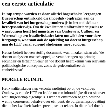
een eerste articulatie
In rap tempo worden er door allerlei hogescholen leergangen
Burgerschap ontwikkeld die (mogelijk) bijdragen aan de
kwaliteit van het burgerschapsonderwijs in het middelbaar
beroepsonderwijs. Om de kwaliteit en uniformiteit enigszins te
waarborgen heeft het ministerie van Onderwijs, Cultuur en
Wetenschap een kwaliteitskader laten ontwikkelen voor deze
leergangen, waaraan ook de opleiding tot docent burgerschap
aan de HTF vanaf volgend studiejaar moet voldoen.
Helaas betreft het een stoffig document, waarin zaken staan als: ‘de
docent analyseert maatschappelijke veranderingen op primair,
secundair en tertiair niveau’ en ‘de docent heeft kennis van relevante
politicologische concepten, zoals de gedecentraliseerde
eenheidsstaat’.
MORELE RUIMTE
Het kwaliteitskader riep verontwaardiging op bij de vakgroep
Onderwijs van de HTF en leidde tot een inhoudelijke discussie over
wat Burgerschap eigenlijk is. Over dat omstreden begrip bestond
weinig consensus, behalve over één punt: de burgerschapsopvatting
die uit het kwaliteitskader spreekt, schiet tekort. In dit artikel doe ik