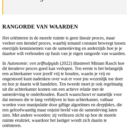
RANGORDE VAN WAARDEN
Het oriënteren in de morele ruimte is geen lineair proces, maar
veeleer een iteratief proces, waarbij iemand constant beweegt tussen
enerzijds kennisnemen van de samenleving en anderzijds hoe je je
daartoe wilt verhouden op basis van je eigen rangorde van waarden.
In
Autonomie: een zelfhulpgids
(2022) illustreert Miriam Rasch hoe
dit iteratieve proces goed kan verlopen. Ten eerste is het belangrijk
een achterkamer voor jezelf vrij te houden, waarin je vrij en
ongestoord kunt nadenken over wat er voor jou wezenlijk toe doet
en hoe je daarin wilt handelen. Ten tweede moet je ook regelmatig
uit die achterkamer komen om een actieve relatie met de
samenleving te onderhouden. Rasch waarschuwt er namelijk voor
dat mensen die te lang verblijven in hun achterkamer, vatbaar
worden voor manipulatie door giftige algoritmes en
deepfakes
, die
een geloofwaardig maar onjuist beeld van de samenleving laten
zien. Met andere woorden: zij verliezen zicht op hoe de morele
ruimte eruitziet, waardoor het lastiger wordt zich daarin te
oriënteren.