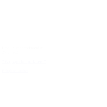
Bestuur
Economie
Phronèsis
26 juli 2021
“Wij zijn lastpakken.”
Bekijk het artikel