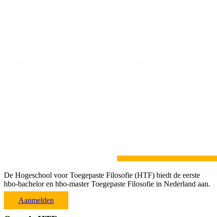
Bildung
Onderwijs
Phronèsis
24 mei 2021
“Iedereen heeft recht op zelf nadenken”
Bekijk het artikel
De Hogeschool voor Toegepaste Filosofie (HTF) biedt de eerste
hbo-bachelor en hbo-master Toegepaste Filosofie in Nederland aan.
Aanmelden