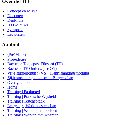
Over de HTF
Concept en Missie
Docenten
Denkhuis
HTF-nieuws
Symposia
Lectoraten
Aanbod
(Pre)Master
Propedeuse
Bachelor Toegepast Filosoof (TF)
Bachelor TF Onderwijs (OW)
Vrije studierichting (VS) | Kennismakingsmodules
Zij-instroomtraject - docent Burgerschap
Overig aanbod
Home
Training | Faalmoed
Training | Praktische Wijsheid
Training | Tegenspraak
Leergang | Werkmeesterschap
Training | Werken met beelden
Training | Werken met waarden