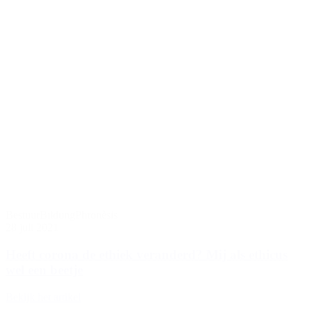
Bestuur
Bildung
Phronèsis
28 juli 2021
Heeft corona de ethiek veranderd? Mij als ethicus
wel een beetje
Bekijk het artikel