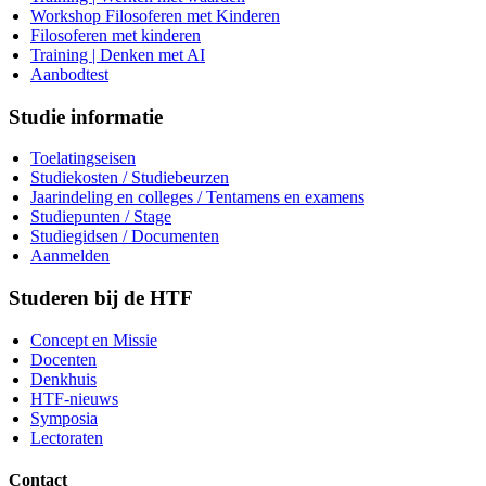
Workshop Filosoferen met Kinderen
Filosoferen met kinderen
Training | Denken met AI
Aanbodtest
Studie informatie
Toelatingseisen
Studiekosten / Studiebeurzen
Jaarindeling en colleges / Tentamens en examens
Studiepunten / Stage
Studiegidsen / Documenten
Aanmelden
Studeren bij de HTF
Concept en Missie
Docenten
Denkhuis
HTF-nieuws
Symposia
Lectoraten
Contact