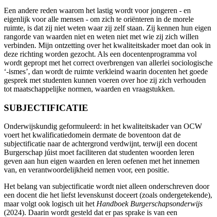
Een andere reden waarom het lastig wordt voor jongeren - en
eigenlijk voor alle mensen - om zich te oriënteren in de morele
ruimte, is dat zij niet weten waar zij zelf staan. Zij kennen hun eigen
rangorde van waarden niet en weten niet met wie zij zich willen
verbinden. Mijn ontzetting over het kwaliteitskader moet dan ook in
deze richting worden gezocht. Als een docentenprogramma vol
wordt gepropt met het correct overbrengen van allerlei sociologische
‘-ismes’, dan wordt de ruimte verkleind waarin docenten het goede
gesprek met studenten kunnen voeren over hoe zij zich verhouden
tot maatschappelijke normen, waarden en vraagstukken.
SUBJECTIFICATIE
Onderwijskundig geformuleerd: in het kwaliteitskader van OCW
voert het kwalificatiedomein dermate de boventoon dat de
subjectificatie naar de achtergrond verdwijnt, terwijl een docent
Burgerschap júist moet faciliteren dat studenten woorden leren
geven aan hun eigen waarden en leren oefenen met het innemen
van, en verantwoordelijkheid nemen voor, een positie.
Het belang van subjectificatie wordt niet alleen onderschreven door
een docent die het liefst levenskunst doceert (zoals ondergetekende),
maar volgt ook logisch uit het
Handboek Burgerschapsonderwijs
(2024). Daarin wordt gesteld dat er pas sprake is van een