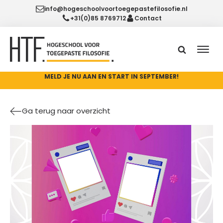
info@hogeschoolvoortoegepastefilosofie.nl
+31(0)85 8769712
Contact
MELD JE NU AAN EN START IN SEPTEMBER!
Ga terug naar overzicht