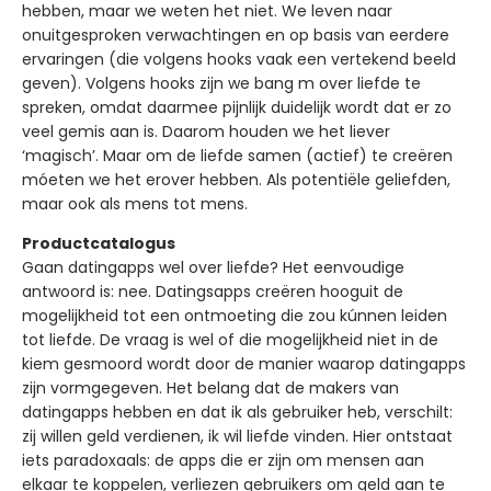
hebben, maar we weten het niet. We leven naar
onuitgesproken verwachtingen en op basis van eerdere
ervaringen (die volgens hooks vaak een vertekend beeld
geven). Volgens hooks zijn we bang m over liefde te
spreken, omdat daarmee pijnlijk duidelijk wordt dat er zo
veel gemis aan is. Daarom houden we het liever
‘magisch’. Maar om de liefde samen (actief) te creëren
móeten we het erover hebben. Als potentiële geliefden,
maar ook als mens tot mens.
Productcatalogus
Gaan datingapps wel over liefde? Het eenvoudige
antwoord is: nee. Datingsapps creëren hooguit de
mogelijkheid tot een ontmoeting die zou kúnnen leiden
tot liefde. De vraag is wel of die mogelijkheid niet in de
kiem gesmoord wordt door de manier waarop datingapps
zijn vormgegeven. Het belang dat de makers van
datingapps hebben en dat ik als gebruiker heb, verschilt:
zij willen geld verdienen, ik wil liefde vinden. Hier ontstaat
iets paradoxaals: de apps die er zijn om mensen aan
elkaar te koppelen, verliezen gebruikers om geld aan te