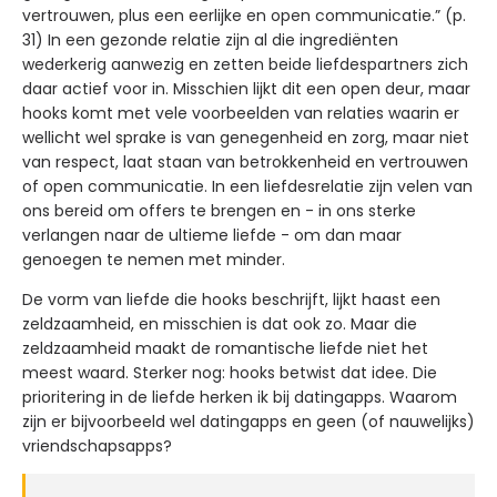
vertrouwen, plus een eerlijke en open communicatie.” (p.
31) In een gezonde relatie zijn al die ingrediënten
wederkerig aanwezig en zetten beide liefdespartners zich
daar actief voor in. Misschien lijkt dit een open deur, maar
hooks komt met vele voorbeelden van relaties waarin er
wellicht wel sprake is van genegenheid en zorg, maar niet
van respect, laat staan van betrokkenheid en vertrouwen
of open communicatie. In een liefdesrelatie zijn velen van
ons bereid om offers te brengen en - in ons sterke
verlangen naar de ultieme liefde - om dan maar
genoegen te nemen met minder.
De vorm van liefde die hooks beschrijft, lijkt haast een
zeldzaamheid, en misschien is dat ook zo. Maar die
zeldzaamheid maakt de romantische liefde niet het
meest waard. Sterker nog: hooks betwist dat idee. Die
prioritering in de liefde herken ik bij datingapps. Waarom
zijn er bijvoorbeeld wel datingapps en geen (of nauwelijks)
vriendschapsapps?