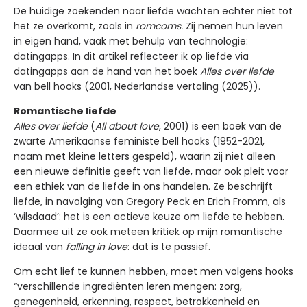
De huidige zoekenden naar liefde wachten echter niet tot
het ze overkomt, zoals in
romcoms.
Zij nemen hun leven
in eigen hand, vaak met behulp van technologie:
datingapps. In dit artikel reflecteer ik op liefde via
datingapps aan de hand van het boek
Alles over liefde
van bell hooks (2001, Nederlandse vertaling (2025)).
Romantische liefde
Alles over liefde
(
All about love
, 2001) is een boek van de
zwarte Amerikaanse feministe bell hooks (1952-2021,
naam met kleine letters gespeld), waarin zij niet alleen
een nieuwe definitie geeft van liefde, maar ook pleit voor
een ethiek van de liefde in ons handelen. Ze beschrijft
liefde, in navolging van Gregory Peck en Erich Fromm, als
‘wilsdaad’: het is een actieve keuze om liefde te hebben.
Daarmee uit ze ook meteen kritiek op mijn romantische
ideaal van
falling in love
: dat is te passief.
Om echt lief te kunnen hebben, moet men volgens hooks
“verschillende ingrediënten leren mengen: zorg,
genegenheid, erkenning, respect, betrokkenheid en