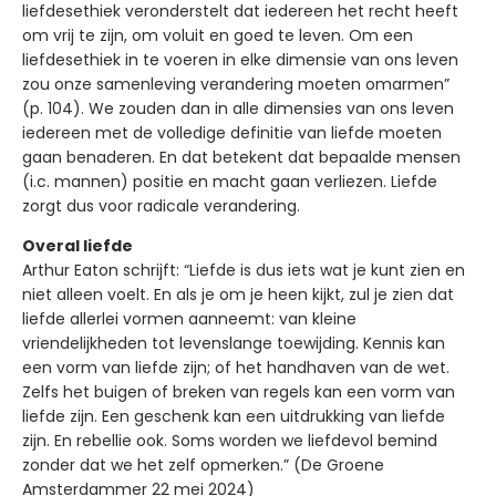
liefdesethiek veronderstelt dat iedereen het recht heeft
om vrij te zijn, om voluit en goed te leven. Om een
liefdesethiek in te voeren in elke dimensie van ons leven
zou onze samenleving verandering moeten omarmen”
(p. 104). We zouden dan in alle dimensies van ons leven
iedereen met de volledige definitie van liefde moeten
gaan benaderen. En dat betekent dat bepaalde mensen
(i.c. mannen) positie en macht gaan verliezen. Liefde
zorgt dus voor radicale verandering.
Overal liefde
Arthur Eaton schrijft: “Liefde is dus iets wat je kunt zien en
niet alleen voelt. En als je om je heen kijkt, zul je zien dat
liefde allerlei vormen aanneemt: van kleine
vriendelijkheden tot levenslange toewijding. Kennis kan
een vorm van liefde zijn; of het handhaven van de wet.
Zelfs het buigen of breken van regels kan een vorm van
liefde zijn. Een geschenk kan een uitdrukking van liefde
zijn. En rebellie ook. Soms worden we liefdevol bemind
zonder dat we het zelf opmerken.” (De Groene
Amsterdammer 22 mei 2024)