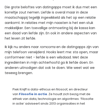
Die grote beloftes van datingapps moet ik dus met een
korreltje zout nemen. Liefde is overal maar in deze
maatschappij tegelijk ingewikkeld als het op een relatie
aankomt. In relaties met mijn naasten is het een stuk
makkelijker. Een toevallige ontmoeting bij de kassa kan
een daad van liefde zijn. En ook in andere aspecten van
het leven zit liefde.
Ik kijk nu anders naar
romcoms
en de datingapps zijn van
mijn telefoon verwijderd. Hooks leert me: sta open, maar
conformeer niet - liefde is een wilsdaad. Met deze
ingrediënten in mijn achterhoofd ga ik liefde doen. En
anderen uitnodigen dat ook te doen. Wie weet wat we
teweeg brengen.
Piek Knijff is data-ethicus en filosoof, en directeur
van
Filosofie in actie
. Ze houdt zich bezig met de
ethiek van data, technologie en algoritmes. ‘Filosofie
in actie’ adviseert sinds 2013 organisaties in het