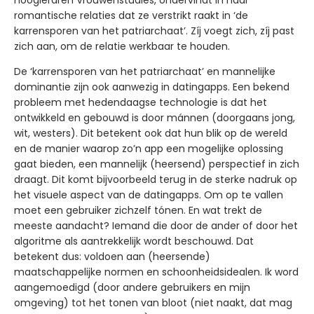
hoogleraren Vrouwenstudies, ondervindt in haar
romantische relaties dat ze verstrikt raakt in ‘de
karrensporen van het patriarchaat’. Zíj voegt zich, zíj past
zich aan, om de relatie werkbaar te houden.
De ‘karrensporen van het patriarchaat’ en mannelijke
dominantie zijn ook aanwezig in datingapps. Een bekend
probleem met hedendaagse technologie is dat het
ontwikkeld en gebouwd is door mánnen (doorgaans jong,
wit, westers). Dit betekent ook dat hun blik op de wereld
en de manier waarop zo’n app een mogelijke oplossing
gaat bieden, een mannelijk (heersend) perspectief in zich
draagt. Dit komt bijvoorbeeld terug in de sterke nadruk op
het visuele aspect van de datingapps. Om op te vallen
moet een gebruiker zichzelf tónen. En wat trekt de
meeste aandacht? Iemand die door de ander of door het
algoritme als aantrekkelijk wordt beschouwd. Dat
betekent dus: voldoen aan (heersende)
maatschappelijke normen en schoonheidsidealen. Ik word
aangemoedigd (door andere gebruikers en mijn
omgeving) tot het tonen van bloot (niet naakt, dat mag