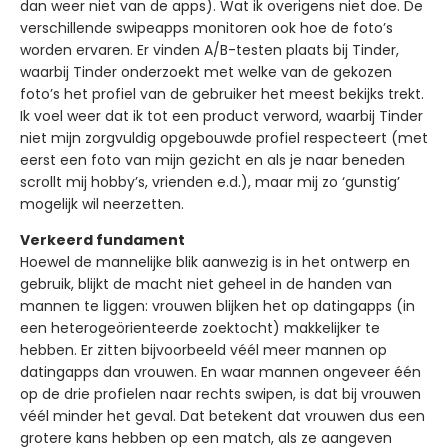
dan weer niet van de apps). Wat ik overigens niet doe. De
verschillende swipeapps monitoren ook hoe de foto’s
worden ervaren. Er vinden A/B-testen plaats bij Tinder,
waarbij Tinder onderzoekt met welke van de gekozen
foto’s het profiel van de gebruiker het meest bekijks trekt.
Ik voel weer dat ik tot een product verword, waarbij Tinder
niet mijn zorgvuldig opgebouwde profiel respecteert (met
eerst een foto van mijn gezicht en als je naar beneden
scrollt mij hobby’s, vrienden e.d.), maar mij zo ‘gunstig’
mogelijk wil neerzetten.
Verkeerd fundament
Hoewel de mannelijke blik aanwezig is in het ontwerp en
gebruik, blijkt de macht niet geheel in de handen van
mannen te liggen: vrouwen blijken het op datingapps (in
een heterogeörienteerde zoektocht) makkelijker te
hebben. Er zitten bijvoorbeeld véél meer mannen op
datingapps dan vrouwen. En waar mannen ongeveer één
op de drie profielen naar rechts swipen, is dat bij vrouwen
véél minder het geval. Dat betekent dat vrouwen dus een
grotere kans hebben op een match, als ze aangeven