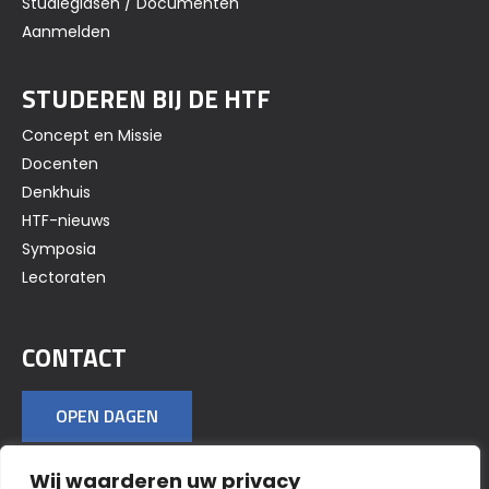
Studiegidsen / Documenten
Aanmelden
STUDEREN BIJ DE HTF
Concept en Missie
Docenten
Denkhuis
HTF-nieuws
Symposia
Lectoraten
CONTACT
OPEN DAGEN
Wij waarderen uw privacy