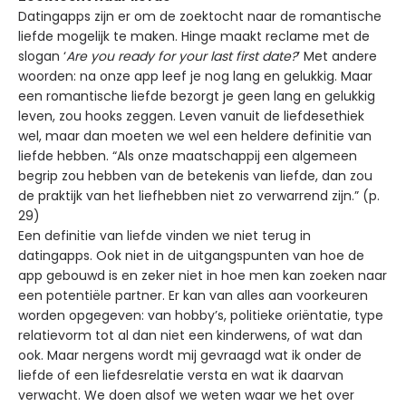
Datingapps zijn er om de zoektocht naar de romantische
liefde mogelijk te maken. Hinge maakt reclame met de
slogan ‘
Are you ready for your last first date?
’ Met andere
woorden: na onze app leef je nog lang en gelukkig. Maar
een romantische liefde bezorgt je geen lang en gelukkig
leven, zou hooks zeggen. Leven vanuit de liefdesethiek
wel, maar dan moeten we wel een heldere definitie van
liefde hebben. “Als onze maatschappij een algemeen
begrip zou hebben van de betekenis van liefde, dan zou
de praktijk van het liefhebben niet zo verwarrend zijn.” (p.
29)
Een definitie van liefde vinden we niet terug in
datingapps. Ook niet in de uitgangspunten van hoe de
app gebouwd is en zeker niet in hoe men kan zoeken naar
een potentiële partner. Er kan van alles aan voorkeuren
worden opgegeven: van hobby’s, politieke oriëntatie, type
relatievorm tot al dan niet een kinderwens, of wat dan
ook. Maar nergens wordt mij gevraagd wat ik onder de
liefde of een liefdesrelatie versta en wat ik daarvan
verwacht. We doen alsof we weten waar we het over