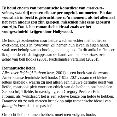
Ik houd enorm van romantische komedies: van
meet cute
-
scènes, waarbij mensen elkaar per ongeluk ontmoeten. En dan
vooral als in beeld is gebracht hoe zo’n moment, als het allemaal
net even anders zou zijn gelopen, misschien niet eens gebeurd
zou zijn. Dat is het romantische ideaal zoals we het
voorgeschoteld krijgen door Hollywood.
De huidige zoekenden naar liefde wachten echter niet tot het ze
overkomt, zoals in
romcoms.
Zij nemen hun leven in eigen hand,
vaak met behulp van technologie: datingapps. In dit artikel reflecteer
ik op liefde via datingapps aan de hand van het boek
Alles over
liefde
van bell hooks (2001, Nederlandse vertaling (2025)).
Romantische liefde
Alles over liefde
(
All about love
, 2001) is een boek van de zwarte
Amerikaanse feministe bell hooks (1952-2021, naam met kleine
letters gespeld), waarin zij niet alleen een nieuwe definitie geeft van
liefde, maar ook pleit voor een ethiek van de liefde in ons handelen.
Ze beschrijft liefde, in navolging van Gregory Peck en Erich
Fromm, als ‘wilsdaad’: het is een actieve keuze om liefde te hebben.
Daarmee uit ze ook meteen kritiek op mijn romantische ideaal van
falling in love
: dat is te passief.
Om echt lief te kunnen hebben, moet men volgens hooks