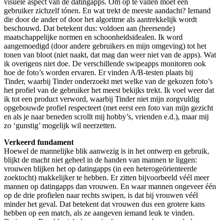
visuele aspect van de datingapps. Om op te vallen moet een
gebruiker zichzelf tónen. En wat trekt de meeste aandacht? Iemand
die door de ander of door het algoritme als aantrekkelijk wordt
beschouwd. Dat betekent dus: voldoen aan (heersende)
maatschappelijke normen en schoonheidsidealen. Ik word
aangemoedigd (door andere gebruikers en mijn omgeving) tot het
tonen van bloot (niet naakt, dat mag dan weer niet van de apps). Wat
ik overigens niet doe. De verschillende swipeapps monitoren ook
hoe de foto’s worden ervaren. Er vinden A/B-testen plaats bij
Tinder, waarbij Tinder onderzoekt met welke van de gekozen foto’s
het profiel van de gebruiker het meest bekijks trekt. Ik voel weer dat
ik tot een product verword, waarbij Tinder niet mijn zorgvuldig
opgebouwde profiel respecteert (met eerst een foto van mijn gezicht
en als je naar beneden scrollt mij hobby’s, vrienden e.d.), maar mij
zo ‘gunstig’ mogelijk wil neerzetten.
Verkeerd fundament
Hoewel de mannelijke blik aanwezig is in het ontwerp en gebruik,
blijkt de macht niet geheel in de handen van mannen te liggen:
vrouwen blijken het op datingapps (in een heterogeörienteerde
zoektocht) makkelijker te hebben. Er zitten bijvoorbeeld véél meer
mannen op datingapps dan vrouwen. En waar mannen ongeveer één
op de drie profielen naar rechts swipen, is dat bij vrouwen véél
minder het geval. Dat betekent dat vrouwen dus een grotere kans
hebben op een match, als ze aangeven iemand leuk te vinden.