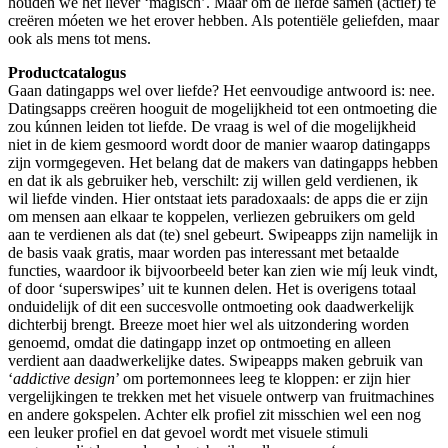
houden we het liever ‘magisch’. Maar om de liefde samen (actief) te
creëren móeten we het erover hebben. Als potentiële geliefden, maar
ook als mens tot mens.
Productcatalogus
Gaan datingapps wel over liefde? Het eenvoudige antwoord is: nee.
Datingsapps creëren hooguit de mogelijkheid tot een ontmoeting die
zou kúnnen leiden tot liefde. De vraag is wel of die mogelijkheid
niet in de kiem gesmoord wordt door de manier waarop datingapps
zijn vormgegeven. Het belang dat de makers van datingapps hebben
en dat ik als gebruiker heb, verschilt: zij willen geld verdienen, ik
wil liefde vinden. Hier ontstaat iets paradoxaals: de apps die er zijn
om mensen aan elkaar te koppelen, verliezen gebruikers om geld
aan te verdienen als dat (te) snel gebeurt. Swipeapps zijn namelijk in
de basis vaak gratis, maar worden pas interessant met betaalde
functies, waardoor ik bijvoorbeeld beter kan zien wie míj leuk vindt,
of door ‘superswipes’ uit te kunnen delen. Het is overigens totaal
onduidelijk of dit een succesvolle ontmoeting ook daadwerkelijk
dichterbij brengt. Breeze moet hier wel als uitzondering worden
genoemd, omdat die datingapp inzet op ontmoeting en alleen
verdient aan daadwerkelijke dates. Swipeapps maken gebruik van
‘
addictive design
’ om portemonnees leeg te kloppen: er zijn hier
vergelijkingen te trekken met het visuele ontwerp van fruitmachines
en andere gokspelen. Achter elk profiel zit misschien wel een nog
een leuker profiel en dat gevoel wordt met visuele stimuli