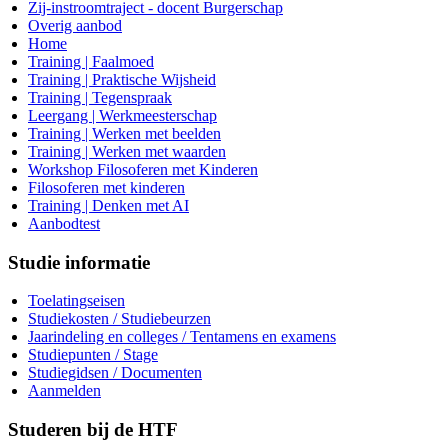
Zij-instroomtraject - docent Burgerschap
Overig aanbod
Home
Training | Faalmoed
Training | Praktische Wijsheid
Training | Tegenspraak
Leergang | Werkmeesterschap
Training | Werken met beelden
Training | Werken met waarden
Workshop Filosoferen met Kinderen
Filosoferen met kinderen
Training | Denken met AI
Aanbodtest
Studie informatie
Toelatingseisen
Studiekosten / Studiebeurzen
Jaarindeling en colleges / Tentamens en examens
Studiepunten / Stage
Studiegidsen / Documenten
Aanmelden
Studeren bij de HTF