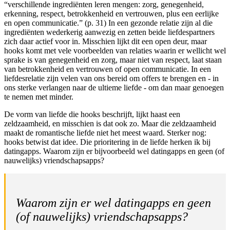
“verschillende ingrediënten leren mengen: zorg, genegenheid,
erkenning, respect, betrokkenheid en vertrouwen, plus een eerlijke
en open communicatie.” (p. 31) In een gezonde relatie zijn al die
ingrediënten wederkerig aanwezig en zetten beide liefdespartners
zich daar actief voor in. Misschien lijkt dit een open deur, maar
hooks komt met vele voorbeelden van relaties waarin er wellicht wel
sprake is van genegenheid en zorg, maar niet van respect, laat staan
van betrokkenheid en vertrouwen of open communicatie. In een
liefdesrelatie zijn velen van ons bereid om offers te brengen en - in
ons sterke verlangen naar de ultieme liefde - om dan maar genoegen
te nemen met minder.
De vorm van liefde die hooks beschrijft, lijkt haast een
zeldzaamheid, en misschien is dat ook zo. Maar die zeldzaamheid
maakt de romantische liefde niet het meest waard. Sterker nog:
hooks betwist dat idee. Die prioritering in de liefde herken ik bij
datingapps. Waarom zijn er bijvoorbeeld wel datingapps en geen (of
nauwelijks) vriendschapsapps?
Waarom zijn er wel datingapps en geen
(of nauwelijks) vriendschapsapps?