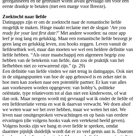
georganiseerd en de gebruiker wordt alvast gevraagd om voor een
eerste drankje te betalen (met een marge voor Breeze).
Zoektocht naar liefde
Datingapps zijn er om de zoektocht naar de romantische liefde
mogelijk te maken. Hinge maakt reclame met de slogan ‘
Are you
ready for your last first date?
’ Met andere woorden: na onze app
leef je nog lang en gelukkig. Maar een romantische liefde bezorgt je
geen lang en gelukkig leven, zou hooks zeggen. Leven vanuit de
liefdesethiek wel, maar dan moeten we wel een heldere definitie van
liefde hebben. “Als onze maatschappij een algemeen begrip zou
hebben van de betekenis van liefde, dan zou de praktijk van het
liefhebben niet zo verwarrend zijn.” (p. 29)
Een definitie van liefde vinden we niet terug in datingapps. Ook niet
in de uitgangspunten van hoe de app gebouwd is en zeker niet in
hoe men kan zoeken naar een potentiële partner. Er kan van alles
aan voorkeuren worden opgegeven: van hobby’s, politieke
oriëntatie, type relatievorm tot al dan niet een kinderwens, of wat
dan ook. Maar nergens wordt mij gevraagd wat ik onder de liefde of
een liefdesrelatie versta en wat ik daarvan verwacht. We doen alsof
we weten waar we het over hebben, maar we weten het niet. We
leven naar onuitgesproken verwachtingen en op basis van eerdere
ervaringen (die volgens hooks vaak een vertekend beeld geven).
Volgens hooks zijn we bang m over liefde te spreken, omdat
daarmee pijnlijk duidelijk wordt dat er zo veel gemis aan is. Daarom