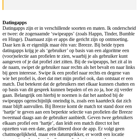
Datingapps
Datingapps zijn er in verschillende soorten en maten. Ik onderscheid
er twee: de zogenaamde ‘swipeapps’
(zoals Happn, Tinder, Bumble
en Hinge). Daarnaast zijn er apps die gericht zijn op ontmoeting.
Daar ken ik er eigenlijk maar één van: Breeze. Bij beide typen
datingapps krijg je als ‘gebruiker’ op basis van een algoritme een
(voor)selectie aan profielen te zien, waarbij je als gebruiker kunt
aangeven of je dat profiel ziet zitten. Bij de swipeapps, het zit al in
de naam, swipet de gebruiker naar rechts als het bevalt en naar links
bij geen interesse. Swipe ik een profiel naar rechts en degene van
wie het profiel is, doet dat met mijn profiel ook, dan ontstaat er een
match. Dat betekent dat de gebruikers met elkaar kunnen chatten en
op basis van dit gesprek kunnen bepalen of en zo ja, hoe zij verder
gaan. Belangrijk om hierbij te noemen is dat het aanbod bij de
swipeapps ogenschijnlijk oneindig is, zoals een kaartdeck dat zich
maar blijft aanvullen. Bij Breeze komt de match tot stand door een
‘hartje’ te geven aan een beperkte selectie van profielen die Breeze
tweemaal daags aan de gebruiker aanbiedt. Geven twee gebruikers
elkaars profiel een ‘hartje’, dan leidt een match direct tot het
opzetten van een date, gefaciliteerd door de app. Er volgt geen
chatmogelijkheid, maar een datumprikker, er wordt een locatie