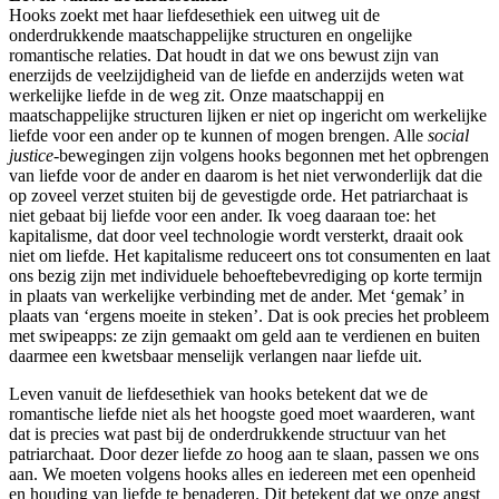
Hooks zoekt met haar liefdesethiek een uitweg uit de
onderdrukkende maatschappelijke structuren en ongelijke
romantische relaties. Dat houdt in dat we ons bewust zijn van
enerzijds de veelzijdigheid van de liefde en anderzijds weten wat
werkelijke liefde in de weg zit. Onze maatschappij en
maatschappelijke structuren lijken er niet op ingericht om werkelijke
liefde voor een ander op te kunnen of mogen brengen. Alle
social
justice
-bewegingen zijn volgens hooks begonnen met het opbrengen
van liefde voor de ander en daarom is het niet verwonderlijk dat die
op zoveel verzet stuiten bij de gevestigde orde. Het patriarchaat is
niet gebaat bij liefde voor een ander. Ik voeg daaraan toe: het
kapitalisme, dat door veel technologie wordt versterkt, draait ook
niet om liefde. Het kapitalisme reduceert ons tot consumenten en laat
ons bezig zijn met individuele behoeftebevrediging op korte termijn
in plaats van werkelijke verbinding met de ander. Met ‘gemak’ in
plaats van ‘ergens moeite in steken’. Dat is ook precies het probleem
met swipeapps: ze zijn gemaakt om geld aan te verdienen en buiten
daarmee een kwetsbaar menselijk verlangen naar liefde uit.
Leven vanuit de liefdesethiek van hooks betekent dat we de
romantische liefde niet als het hoogste goed moet waarderen, want
dat is precies wat past bij de onderdrukkende structuur van het
patriarchaat. Door dezer liefde zo hoog aan te slaan, passen we ons
aan. We moeten volgens hooks alles en iedereen met een openheid
en houding van liefde te benaderen. Dit betekent dat we onze angst