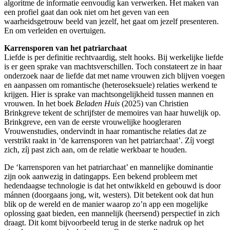
algoritme de informatie eenvoudig kan verwerken. Het maken van
een profiel gaat dan ook niet om het geven van een
waarheidsgetrouw beeld van jezelf, het gaat om jezelf presenteren.
En om verleiden en overtuigen.
Karrensporen van het patriarchaat
Liefde is per definitie rechtvaardig, stelt hooks. Bij werkelijke liefde
is er geen sprake van machtsverschillen. Toch constateert ze in haar
onderzoek naar de liefde dat met name vrouwen zich blijven voegen
en aanpassen om romantische (heteroseksuele) relaties werkend te
krijgen. Hier is sprake van machtsongelijkheid tussen mannen en
vrouwen. In het boek
Beladen Huis
(2025) van Christien
Brinkgreve tekent de schrijfster de memoires van haar huwelijk op.
Brinkgreve, een van de eerste vrouwelijke hoogleraren
Vrouwenstudies, ondervindt in haar romantische relaties dat ze
verstrikt raakt in ‘de karrensporen van het patriarchaat’. Zíj voegt
zich, zíj past zich aan, om de relatie werkbaar te houden.
De ‘karrensporen van het patriarchaat’ en mannelijke dominantie
zijn ook aanwezig in datingapps. Een bekend probleem met
hedendaagse technologie is dat het ontwikkeld en gebouwd is door
mánnen (doorgaans jong, wit, westers). Dit betekent ook dat hun
blik op de wereld en de manier waarop zo’n app een mogelijke
oplossing gaat bieden, een mannelijk (heersend) perspectief in zich
draagt. Dit komt bijvoorbeeld terug in de sterke nadruk op het