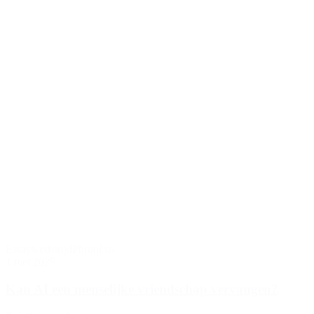
Essaywedstrijd
Phronèsis
1 mei 2025
Kan AI een menselijke vriendschap vervangen?