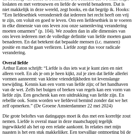
loslaten en met vertrouwen en liefde de wereld benaderen. Dat is
niet makkelijk in deze wereld, zegt hooks, en dat begrijp ik. Hooks:
“Een liefdesethiek veronderstelt dat iedereen het recht heeft om vrij
te zijn, om voluit en goed te leven. Om een liefdesethiek in te voeren
in elke dimensie van ons leven zou onze samenleving verandering
moeten omarmen” (p. 104). We zouden dan in alle dimensies van
ons leven iedereen met de volledige definitie van liefde moeten gaan
benaderen. En dat betekent dat bepaalde mensen (i.c. mannen)
positie en macht gaan verliezen. Liefde zorgt dus voor radicale
verandering.
Overal liefde
Arthur Eaton schrijft: “Liefde is dus iets wat je kunt zien en niet
alleen voelt. En als je om je heen kijkt, zul je zien dat liefde allerlei
vormen aanneemt: van kleine vriendelijkheden tot levenslange
toewijding. Kennis kan een vorm van liefde zijn; of het handhaven
van de wet. Zelfs het buigen of breken van regels kan een vorm van
liefde zijn. Een geschenk kan een uitdrukking van liefde zijn. En
rebellie ook. Soms worden we liefdevol bemind zonder dat we het
zelf opmerken.” (De Groene Amsterdammer 22 mei 2024)
Die grote beloftes van datingapps moet ik dus met een korreltje zout
nemen. Liefde is overal maar in deze maatschappij tegelijk
ingewikkeld als het op een relatie aankomt. In relaties met mijn
naasten is het een stuk makkelijker. Een toevallige ontmoeting bij de