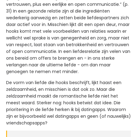
vertrouwen, plus een eerlijke en open communicatie.” (p.
31) In een gezonde relatie zijn al die ingrediënten
wederkerig aanwezig en zetten beide liefdespartners zich
daar actief voor in. Misschien lijkt dit een open deur, maar
hooks komt met vele voorbeelden van relaties waarin er
wellicht wel sprake is van genegenheid en zorg, maar niet
van respect, laat staan van betrokkenheid en vertrouwen
of open communicatie. In een liefdesrelatie zijn velen van
ons bereid om offers te brengen en - in ons sterke
verlangen naar de ultieme liefde - om dan maar
genoegen te nemen met minder.
De vorm van liefde die hooks beschrijft, lijkt haast een
zeldzaamheid, en misschien is dat ook zo. Maar die
zeldzaamheid maakt de romantische liefde niet het
meest waard. Sterker nog: hooks betwist dat idee. Die
prioritering in de liefde herken ik bij datingapps. Waarom
zijn er bijvoorbeeld wel datingapps en geen (of nauwelijks)
vriendschapsapps?