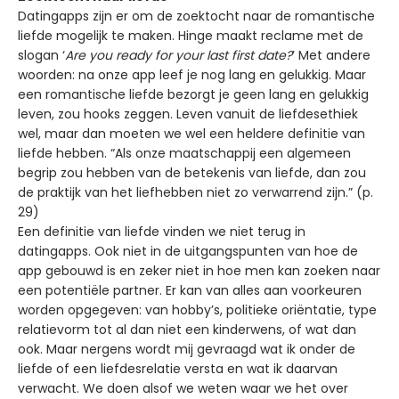
Datingapps zijn er om de zoektocht naar de romantische
liefde mogelijk te maken. Hinge maakt reclame met de
slogan ‘
Are you ready for your last first date?
’ Met andere
woorden: na onze app leef je nog lang en gelukkig. Maar
een romantische liefde bezorgt je geen lang en gelukkig
leven, zou hooks zeggen. Leven vanuit de liefdesethiek
wel, maar dan moeten we wel een heldere definitie van
liefde hebben. “Als onze maatschappij een algemeen
begrip zou hebben van de betekenis van liefde, dan zou
de praktijk van het liefhebben niet zo verwarrend zijn.” (p.
29)
Een definitie van liefde vinden we niet terug in
datingapps. Ook niet in de uitgangspunten van hoe de
app gebouwd is en zeker niet in hoe men kan zoeken naar
een potentiële partner. Er kan van alles aan voorkeuren
worden opgegeven: van hobby’s, politieke oriëntatie, type
relatievorm tot al dan niet een kinderwens, of wat dan
ook. Maar nergens wordt mij gevraagd wat ik onder de
liefde of een liefdesrelatie versta en wat ik daarvan
verwacht. We doen alsof we weten waar we het over