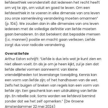
liefdesethiek veronderstelt dat iedereen het recht heeft
om vrij te zijn, om voluit en goed te leven. Om een
liefdesethiek in te voeren in elke dimensie van ons leven
zou onze samenleving verandering moeten omarmen”
(p. 104). We zouden dan in alle dimensies van ons leven
iedereen met de volledige definitie van liefde moeten
gaan benaderen. En dat betekent dat bepaalde mensen
(i.c. mannen) positie en macht gaan verliezen. Liefde
zorgt dus voor radicale verandering.
Overal liefde
Arthur Eaton schrijft: “Liefde is dus iets wat je kunt zien en
niet alleen voelt. En als je om je heen kijkt, zul je zien dat
liefde allerlei vormen aanneemt: van kleine
vriendelijkheden tot levenslange toewijding. Kennis kan
een vorm van liefde zijn; of het handhaven van de wet.
Zelfs het buigen of breken van regels kan een vorm van
liefde zijn. Een geschenk kan een uitdrukking van liefde
zijn. En rebellie ook. Soms worden we liefdevol bemind
zonder dat we het zelf opmerken.” (De Groene
Amsterdammer 22 mei 2024)