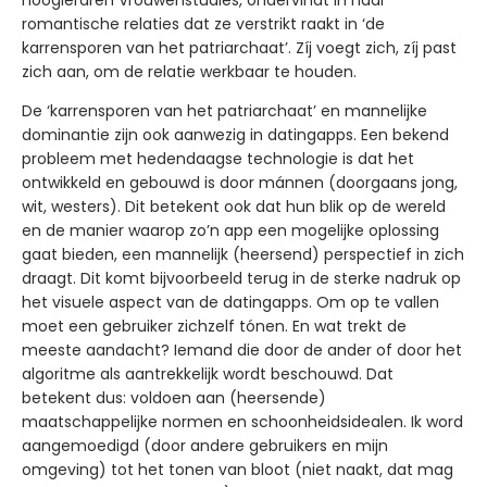
hoogleraren Vrouwenstudies, ondervindt in haar
romantische relaties dat ze verstrikt raakt in ‘de
karrensporen van het patriarchaat’. Zíj voegt zich, zíj past
zich aan, om de relatie werkbaar te houden.
De ‘karrensporen van het patriarchaat’ en mannelijke
dominantie zijn ook aanwezig in datingapps. Een bekend
probleem met hedendaagse technologie is dat het
ontwikkeld en gebouwd is door mánnen (doorgaans jong,
wit, westers). Dit betekent ook dat hun blik op de wereld
en de manier waarop zo’n app een mogelijke oplossing
gaat bieden, een mannelijk (heersend) perspectief in zich
draagt. Dit komt bijvoorbeeld terug in de sterke nadruk op
het visuele aspect van de datingapps. Om op te vallen
moet een gebruiker zichzelf tónen. En wat trekt de
meeste aandacht? Iemand die door de ander of door het
algoritme als aantrekkelijk wordt beschouwd. Dat
betekent dus: voldoen aan (heersende)
maatschappelijke normen en schoonheidsidealen. Ik word
aangemoedigd (door andere gebruikers en mijn
omgeving) tot het tonen van bloot (niet naakt, dat mag