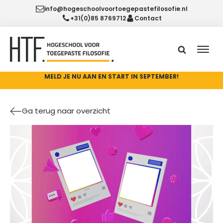
info@hogeschoolvoortoegepastefilosofie.nl
+31(0)85 8769712
Contact
MELD JE NU AAN EN START IN SEPTEMBER!
Ga terug naar overzicht