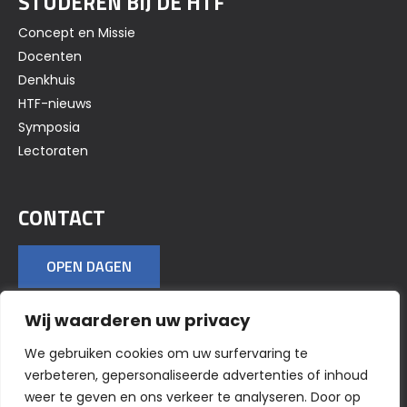
STUDEREN BIJ DE HTF
Concept en Missie
Docenten
Denkhuis
HTF-nieuws
Symposia
Lectoraten
CONTACT
OPEN DAGEN
Wij waarderen uw privacy
VOLG ONS OP SOCIAL MEDIA
We gebruiken cookies om uw surfervaring te
verbeteren, gepersonaliseerde advertenties of inhoud
weer te geven en ons verkeer te analyseren. Door op