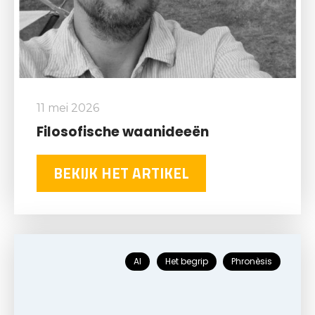
11 mei 2026
Filosofische waanideeën
BEKIJK HET ARTIKEL
AI
Het begrip
Phronèsis