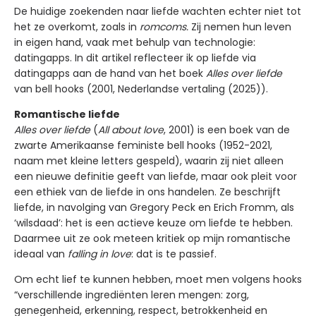
De huidige zoekenden naar liefde wachten echter niet tot
het ze overkomt, zoals in
romcoms.
Zij nemen hun leven
in eigen hand, vaak met behulp van technologie:
datingapps. In dit artikel reflecteer ik op liefde via
datingapps aan de hand van het boek
Alles over liefde
van bell hooks (2001, Nederlandse vertaling (2025)).
Romantische liefde
Alles over liefde
(
All about love
, 2001) is een boek van de
zwarte Amerikaanse feministe bell hooks (1952-2021,
naam met kleine letters gespeld), waarin zij niet alleen
een nieuwe definitie geeft van liefde, maar ook pleit voor
een ethiek van de liefde in ons handelen. Ze beschrijft
liefde, in navolging van Gregory Peck en Erich Fromm, als
‘wilsdaad’: het is een actieve keuze om liefde te hebben.
Daarmee uit ze ook meteen kritiek op mijn romantische
ideaal van
falling in love
: dat is te passief.
Om echt lief te kunnen hebben, moet men volgens hooks
“verschillende ingrediënten leren mengen: zorg,
genegenheid, erkenning, respect, betrokkenheid en