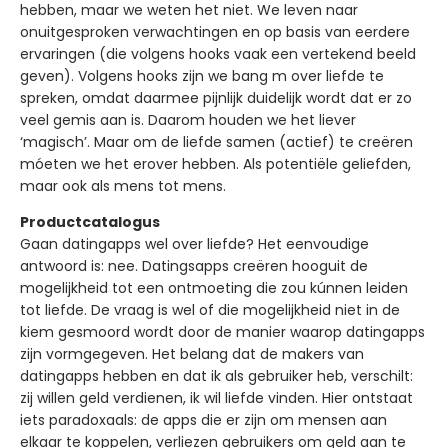
hebben, maar we weten het niet. We leven naar
onuitgesproken verwachtingen en op basis van eerdere
ervaringen (die volgens hooks vaak een vertekend beeld
geven). Volgens hooks zijn we bang m over liefde te
spreken, omdat daarmee pijnlijk duidelijk wordt dat er zo
veel gemis aan is. Daarom houden we het liever
‘magisch’. Maar om de liefde samen (actief) te creëren
móeten we het erover hebben. Als potentiële geliefden,
maar ook als mens tot mens.
Productcatalogus
Gaan datingapps wel over liefde? Het eenvoudige
antwoord is: nee. Datingsapps creëren hooguit de
mogelijkheid tot een ontmoeting die zou kúnnen leiden
tot liefde. De vraag is wel of die mogelijkheid niet in de
kiem gesmoord wordt door de manier waarop datingapps
zijn vormgegeven. Het belang dat de makers van
datingapps hebben en dat ik als gebruiker heb, verschilt:
zij willen geld verdienen, ik wil liefde vinden. Hier ontstaat
iets paradoxaals: de apps die er zijn om mensen aan
elkaar te koppelen, verliezen gebruikers om geld aan te