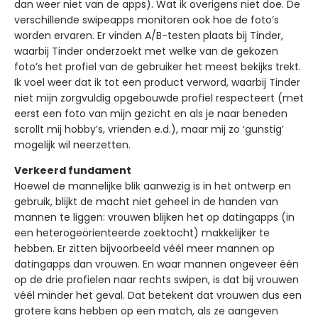
dan weer niet van de apps). Wat ik overigens niet doe. De
verschillende swipeapps monitoren ook hoe de foto’s
worden ervaren. Er vinden A/B-testen plaats bij Tinder,
waarbij Tinder onderzoekt met welke van de gekozen
foto’s het profiel van de gebruiker het meest bekijks trekt.
Ik voel weer dat ik tot een product verword, waarbij Tinder
niet mijn zorgvuldig opgebouwde profiel respecteert (met
eerst een foto van mijn gezicht en als je naar beneden
scrollt mij hobby’s, vrienden e.d.), maar mij zo ‘gunstig’
mogelijk wil neerzetten.
Verkeerd fundament
Hoewel de mannelijke blik aanwezig is in het ontwerp en
gebruik, blijkt de macht niet geheel in de handen van
mannen te liggen: vrouwen blijken het op datingapps (in
een heterogeörienteerde zoektocht) makkelijker te
hebben. Er zitten bijvoorbeeld véél meer mannen op
datingapps dan vrouwen. En waar mannen ongeveer één
op de drie profielen naar rechts swipen, is dat bij vrouwen
véél minder het geval. Dat betekent dat vrouwen dus een
grotere kans hebben op een match, als ze aangeven