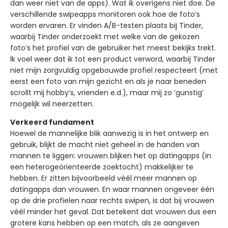
dan weer niet van de apps). Wat ik overigens niet doe. De
verschillende swipeapps monitoren ook hoe de foto’s
worden ervaren. Er vinden A/B-testen plaats bij Tinder,
waarbij Tinder onderzoekt met welke van de gekozen
foto’s het profiel van de gebruiker het meest bekijks trekt.
Ik voel weer dat ik tot een product verword, waarbij Tinder
niet mijn zorgvuldig opgebouwde profiel respecteert (met
eerst een foto van mijn gezicht en als je naar beneden
scrollt mij hobby’s, vrienden e.d.), maar mij zo ‘gunstig’
mogelijk wil neerzetten.
Verkeerd fundament
Hoewel de mannelijke blik aanwezig is in het ontwerp en
gebruik, blijkt de macht niet geheel in de handen van
mannen te liggen: vrouwen blijken het op datingapps (in
een heterogeörienteerde zoektocht) makkelijker te
hebben. Er zitten bijvoorbeeld véél meer mannen op
datingapps dan vrouwen. En waar mannen ongeveer één
op de drie profielen naar rechts swipen, is dat bij vrouwen
véél minder het geval. Dat betekent dat vrouwen dus een
grotere kans hebben op een match, als ze aangeven