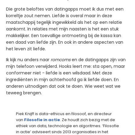
Die grote beloftes van datingapps moet ik dus met een
korreltje zout nemen. Liefde is overal maar in deze
maatschappij tegelijk ingewikkeld als het op een relatie
aankomt. In relaties met mijn naasten is het een stuk
makkelijker. Een toevallige ontmoeting bij de kassa kan
een daad van liefde zijn. En ook in andere aspecten van
het leven zit liefde.
Ik kijk nu anders naar
romcoms
en de datingapps zijn van
mijn telefoon verwijderd. Hooks leert me: sta open, maar
conformeer niet - liefde is een wilsdaad. Met deze
ingrediënten in mijn achterhoofd ga ik liefde doen. En
anderen uitnodigen dat ook te doen. Wie weet wat we
teweeg brengen.
Piek Knijff is data-ethicus en filosoof, en directeur
van
Filosofie in actie
. Ze houdt zich bezig met de
ethiek van data, technologie en algoritmes. ‘Filosofie
in actie’ adviseert sinds 2013 organisaties in het