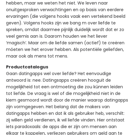
hebben, maar we weten het niet. We leven naar
onuitgesproken verwachtingen en op basis van eerdere
ervaringen (die volgens hooks vaak een vertekend beeld
geven). Volgens hooks zijn we bang m over liefde te
spreken, omdat daarmee pijnlijk duidelijk wordt dat er zo
veel gemis aan is. Daarom houden we het liever
‘magisch’. Maar om de liefde samen (actief) te creëren
móeten we het erover hebben. Als potentiële geliefden,
maar ook als mens tot mens.
Productcatalogus
Gaan datingapps wel over liefde? Het eenvoudige
antwoord is: nee. Datingsapps creëren hooguit de
mogelijkheid tot een ontmoeting die zou kúnnen leiden
tot liefde. De vraag is wel of die mogelijkheid niet in de
kiem gesmoord wordt door de manier waarop datingapps
zijn vormgegeven. Het belang dat de makers van
datingapps hebben en dat ik als gebruiker heb, verschilt:
zij willen geld verdienen, ik wil liefde vinden. Hier ontstaat
iets paradoxaals: de apps die er zijn om mensen aan
elkaar te koppelen, verliezen gebruikers om geld aan te