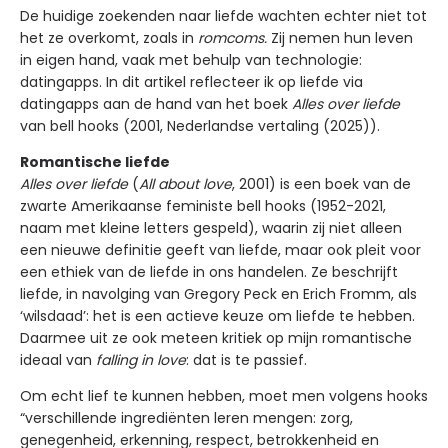
De huidige zoekenden naar liefde wachten echter niet tot
het ze overkomt, zoals in
romcoms.
Zij nemen hun leven
in eigen hand, vaak met behulp van technologie:
datingapps. In dit artikel reflecteer ik op liefde via
datingapps aan de hand van het boek
Alles over liefde
van bell hooks (2001, Nederlandse vertaling (2025)).
Romantische liefde
Alles over liefde
(
All about love
, 2001) is een boek van de
zwarte Amerikaanse feministe bell hooks (1952-2021,
naam met kleine letters gespeld), waarin zij niet alleen
een nieuwe definitie geeft van liefde, maar ook pleit voor
een ethiek van de liefde in ons handelen. Ze beschrijft
liefde, in navolging van Gregory Peck en Erich Fromm, als
‘wilsdaad’: het is een actieve keuze om liefde te hebben.
Daarmee uit ze ook meteen kritiek op mijn romantische
ideaal van
falling in love
: dat is te passief.
Om echt lief te kunnen hebben, moet men volgens hooks
“verschillende ingrediënten leren mengen: zorg,
genegenheid, erkenning, respect, betrokkenheid en