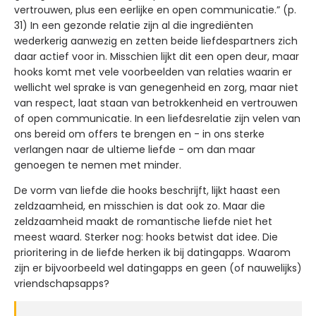
vertrouwen, plus een eerlijke en open communicatie.” (p.
31) In een gezonde relatie zijn al die ingrediënten
wederkerig aanwezig en zetten beide liefdespartners zich
daar actief voor in. Misschien lijkt dit een open deur, maar
hooks komt met vele voorbeelden van relaties waarin er
wellicht wel sprake is van genegenheid en zorg, maar niet
van respect, laat staan van betrokkenheid en vertrouwen
of open communicatie. In een liefdesrelatie zijn velen van
ons bereid om offers te brengen en - in ons sterke
verlangen naar de ultieme liefde - om dan maar
genoegen te nemen met minder.
De vorm van liefde die hooks beschrijft, lijkt haast een
zeldzaamheid, en misschien is dat ook zo. Maar die
zeldzaamheid maakt de romantische liefde niet het
meest waard. Sterker nog: hooks betwist dat idee. Die
prioritering in de liefde herken ik bij datingapps. Waarom
zijn er bijvoorbeeld wel datingapps en geen (of nauwelijks)
vriendschapsapps?