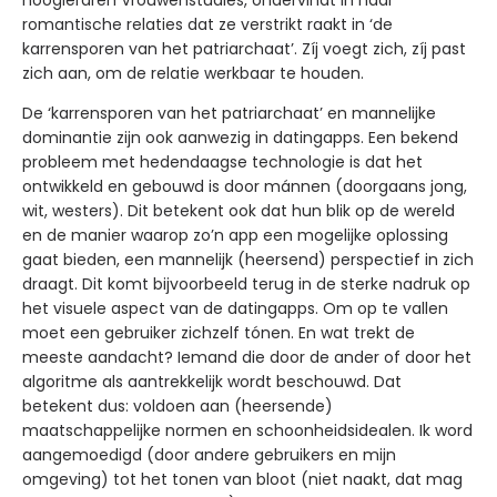
hoogleraren Vrouwenstudies, ondervindt in haar
romantische relaties dat ze verstrikt raakt in ‘de
karrensporen van het patriarchaat’. Zíj voegt zich, zíj past
zich aan, om de relatie werkbaar te houden.
De ‘karrensporen van het patriarchaat’ en mannelijke
dominantie zijn ook aanwezig in datingapps. Een bekend
probleem met hedendaagse technologie is dat het
ontwikkeld en gebouwd is door mánnen (doorgaans jong,
wit, westers). Dit betekent ook dat hun blik op de wereld
en de manier waarop zo’n app een mogelijke oplossing
gaat bieden, een mannelijk (heersend) perspectief in zich
draagt. Dit komt bijvoorbeeld terug in de sterke nadruk op
het visuele aspect van de datingapps. Om op te vallen
moet een gebruiker zichzelf tónen. En wat trekt de
meeste aandacht? Iemand die door de ander of door het
algoritme als aantrekkelijk wordt beschouwd. Dat
betekent dus: voldoen aan (heersende)
maatschappelijke normen en schoonheidsidealen. Ik word
aangemoedigd (door andere gebruikers en mijn
omgeving) tot het tonen van bloot (niet naakt, dat mag