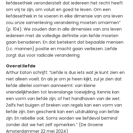
liefdesethiek veronderstelt dat iedereen het recht heeft
om vrij te zijn, om voluit en goed te leven. Om een
liefdesethiek in te voeren in elke dimensie van ons leven
zou onze samenleving verandering moeten omarmen”
(p. 104). We zouden dan in alle dimensies van ons leven
iedereen met de volledige definitie van liefde moeten
gaan benaderen. En dat betekent dat bepaalde mensen
(i.c. mannen) positie en macht gaan verliezen. Liefde
zorgt dus voor radicale verandering.
Overal liefde
Arthur Eaton schrijft: “Liefde is dus iets wat je kunt zien en
niet alleen voelt. En als je om je heen kijkt, zul je zien dat
liefde allerlei vormen aanneemt: van kleine
vriendelijkheden tot levenslange toewijding. Kennis kan
een vorm van liefde zijn; of het handhaven van de wet.
Zelfs het buigen of breken van regels kan een vorm van
liefde zijn. Een geschenk kan een uitdrukking van liefde
zijn. En rebellie ook. Soms worden we liefdevol bemind
zonder dat we het zelf opmerken.” (De Groene
Amsterdammer 22 mei 2024)