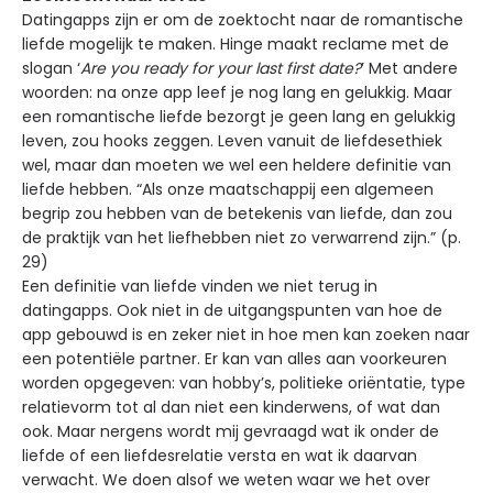
Datingapps zijn er om de zoektocht naar de romantische
liefde mogelijk te maken. Hinge maakt reclame met de
slogan ‘
Are you ready for your last first date?
’ Met andere
woorden: na onze app leef je nog lang en gelukkig. Maar
een romantische liefde bezorgt je geen lang en gelukkig
leven, zou hooks zeggen. Leven vanuit de liefdesethiek
wel, maar dan moeten we wel een heldere definitie van
liefde hebben. “Als onze maatschappij een algemeen
begrip zou hebben van de betekenis van liefde, dan zou
de praktijk van het liefhebben niet zo verwarrend zijn.” (p.
29)
Een definitie van liefde vinden we niet terug in
datingapps. Ook niet in de uitgangspunten van hoe de
app gebouwd is en zeker niet in hoe men kan zoeken naar
een potentiële partner. Er kan van alles aan voorkeuren
worden opgegeven: van hobby’s, politieke oriëntatie, type
relatievorm tot al dan niet een kinderwens, of wat dan
ook. Maar nergens wordt mij gevraagd wat ik onder de
liefde of een liefdesrelatie versta en wat ik daarvan
verwacht. We doen alsof we weten waar we het over