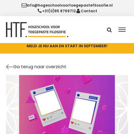
info@hogeschoolvoortoegepastefilosofie.nl
+31(0)85 8769712
Contact
MELD JE NU AAN EN START IN SEPTEMBER!
Ga terug naar overzicht