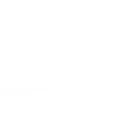
Bestuur
Economie
Phronèsis
26 juli 2021
“Wij zijn lastpakken.”
Bekijk het artikel