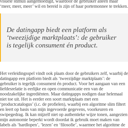
visuele stimuli aangemoedigd, waardoor de gebruiker alleen maar
‘meer, meer, meer’ wil en bereid is zijn of haar portemonnee te trekken.
De datingapp biedt een platform als
‘tweezijdige marktplaats’: de gebruiker
is tegelijk consument én product.
Het verleidingsspel vindt ook plaats door de gebruikers zelf, waarbij de
datingapp een platform biedt als ‘tweezijdige marktplaats’: de
gebruiker is tegelijk consument én product. Voor het aangaan van een
liefdesrelatie is eerlijke en open communicatie een van de
noodzakelijke ingrediënten. Maar datingapps nodigen daar helemaal
niet toe uit. Het is eerder een soort marktplaats met een
‘productcatalogus’ (i.c. de profielen), waarbij een algoritme slim filtert
en leert op basis van mijn ingevoerde gegevens, voorkeuren en
swipegedrag. Ik kan mijzelf niet op authentieke wijze tonen, aangezien
mijn autonomie beperkt wordt doordat ik gebruik moet maken van
labels als ‘hardlopen’, ‘lezen’ en ‘filosofie’, waarmee het algoritme de