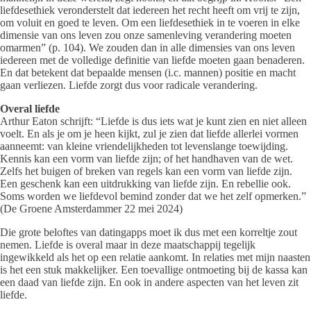
liefdesethiek veronderstelt dat iedereen het recht heeft om vrij te zijn,
om voluit en goed te leven. Om een liefdesethiek in te voeren in elke
dimensie van ons leven zou onze samenleving verandering moeten
omarmen” (p. 104). We zouden dan in alle dimensies van ons leven
iedereen met de volledige definitie van liefde moeten gaan benaderen.
En dat betekent dat bepaalde mensen (i.c. mannen) positie en macht
gaan verliezen. Liefde zorgt dus voor radicale verandering.
Overal liefde
Arthur Eaton schrijft: “Liefde is dus iets wat je kunt zien en niet alleen
voelt. En als je om je heen kijkt, zul je zien dat liefde allerlei vormen
aanneemt: van kleine vriendelijkheden tot levenslange toewijding.
Kennis kan een vorm van liefde zijn; of het handhaven van de wet.
Zelfs het buigen of breken van regels kan een vorm van liefde zijn.
Een geschenk kan een uitdrukking van liefde zijn. En rebellie ook.
Soms worden we liefdevol bemind zonder dat we het zelf opmerken.”
(De Groene Amsterdammer 22 mei 2024)
Die grote beloftes van datingapps moet ik dus met een korreltje zout
nemen. Liefde is overal maar in deze maatschappij tegelijk
ingewikkeld als het op een relatie aankomt. In relaties met mijn naasten
is het een stuk makkelijker. Een toevallige ontmoeting bij de kassa kan
een daad van liefde zijn. En ook in andere aspecten van het leven zit
liefde.