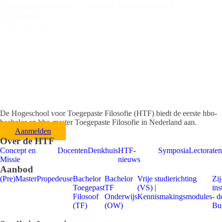
Oorlogsmetaforen en andere beeldspraak in
coronatijd
Bekijk het artikel
De Hogeschool voor Toegepaste Filosofie (HTF) biedt de eerste hbo-
bachelor en hbo-master Toegepaste Filosofie in Nederland aan.
Aanmelden
Over de HTF
Concept en
Docenten
Denkhuis
HTF-
Symposia
Lectoraten
Missie
nieuws
Aanbod
(Pre)Master
Propedeuse
Bachelor
Bachelor
Vrije studierichting
Zij
Toegepast
TF
(VS) |
ins
Filosoof
Onderwijs
Kennismakingsmodules
- d
(TF)
(OW)
Bu