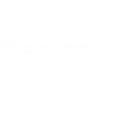
Bildung
Onderwijs
Phronèsis
24 mei 2021
“Iedereen heeft recht op zelf nadenken”
Bekijk het artikel