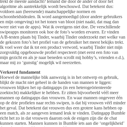
trekt de meeste aandacht? Iemand die door de ander of door het
algoritme als aantrekkelijk wordt beschouwd. Dat betekent dus:
voldoen aan (heersende) maatschappelijke normen en
schoonheidsidealen. Ik word aangemoedigd (door andere gebruikers
en mijn omgeving) tot het tonen van bloot (niet naakt, dat mag dan
weer niet van de apps). Wat ik overigens niet doe. De verschillende
swipeapps monitoren ook hoe de foto’s worden ervaren. Er vinden
A/B-testen plaats bij Tinder, waarbij Tinder onderzoekt met welke van
de gekozen foto’s het profiel van de gebruiker het meest bekijks trekt.
Ik voel weer dat ik tot een product verword, waarbij Tinder niet mijn
zorgvuldig opgebouwde profiel respecteert (met eerst een foto van
mijn gezicht en als je naar beneden scrollt mij hobby’s, vrienden e.d.),
maar mij zo ‘gunstig’ mogelijk wil neerzetten.
Verkeerd fundament
Hoewel de mannelijke blik aanwezig is in het ontwerp en gebruik,
blijkt de macht niet geheel in de handen van mannen te liggen:
vrouwen blijken het op datingapps (in een heterogeörienteerde
zoektocht) makkelijker te hebben. Er zitten bijvoorbeeld véél meer
mannen op datingapps dan vrouwen. En waar mannen ongeveer één
op de drie profielen naar rechts swipen, is dat bij vrouwen véél minder
het geval. Dat betekent dat vrouwen dus een grotere kans hebben op
een match, als ze aangeven iemand leuk te vinden. Datingapp Bumble
richt het zo in dat vrouwen daarom ook de enigen zijn die de chat
kunnen starten. Mannen kunnen in Bumble iets aan die ‘ongelijkheid’