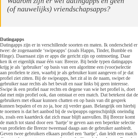
Waarom zijn er wel datingapps en geen
(of nauwelijks) vriendschapsapps?
Datingapps
Datingapps zijn er in verschillende soorten en maten. Ik onderscheid er
twee: de zogenaamde ‘swipeapps’
(zoals Happn, Tinder, Bumble en
Hinge). Daarnaast zijn er apps die gericht zijn op ontmoeting. Daar
ken ik er eigenlijk maar één van: Breeze. Bij beide typen datingapps
krijg je als ‘gebruiker’ op basis van een algoritme een (voor)selectie
aan profielen te zien, waarbij je als gebruiker kunt aangeven of je dat
profiel ziet zitten. Bij de swipeapps, het zit al in de naam, swipet de
gebruiker naar rechts als het bevalt en naar links bij geen interesse.
Swipe ik een profiel naar rechts en degene van wie het profiel is, doet
dat met mijn profiel ook, dan ontstaat er een match. Dat betekent dat de
gebruikers met elkaar kunnen chatten en op basis van dit gesprek
kunnen bepalen of en zo ja, hoe zij verder gaan. Belangrijk om hierbij
te noemen is dat het aanbod bij de swipeapps ogenschijnlijk oneindig
is, zoals een kaartdeck dat zich maar blijft aanvullen. Bij Breeze komt
de match tot stand door een ‘hartje’ te geven aan een beperkte selectie
van profielen die Breeze tweemaal daags aan de gebruiker aanbiedt.
Geven twee gebruikers elkaars profiel een ‘hartje’, dan leidt een match