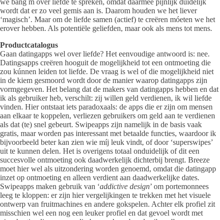
we bang m over liefde te spreken, omdat daarmee pijnlijk duidelijk
wordt dat er zo veel gemis aan is. Daarom houden we het liever
‘magisch’. Maar om de liefde samen (actief) te creëren móeten we het
erover hebben. Als potentiële geliefden, maar ook als mens tot mens.
Productcatalogus
Gaan datingapps wel over liefde? Het eenvoudige antwoord is: nee.
Datingsapps creëren hooguit de mogelijkheid tot een ontmoeting die
zou kúnnen leiden tot liefde. De vraag is wel of die mogelijkheid niet
in de kiem gesmoord wordt door de manier waarop datingapps zijn
vormgegeven. Het belang dat de makers van datingapps hebben en dat
ik als gebruiker heb, verschilt: zij willen geld verdienen, ik wil liefde
vinden. Hier ontstaat iets paradoxaals: de apps die er zijn om mensen
aan elkaar te koppelen, verliezen gebruikers om geld aan te verdienen
als dat (te) snel gebeurt. Swipeapps zijn namelijk in de basis vaak
gratis, maar worden pas interessant met betaalde functies, waardoor ik
bijvoorbeeld beter kan zien wie míj leuk vindt, of door ‘superswipes’
uit te kunnen delen. Het is overigens totaal onduidelijk of dit een
succesvolle ontmoeting ook daadwerkelijk dichterbij brengt. Breeze
moet hier wel als uitzondering worden genoemd, omdat die datingapp
inzet op ontmoeting en alleen verdient aan daadwerkelijke dates.
Swipeapps maken gebruik van ‘
addictive design
’ om portemonnees
leeg te kloppen: er zijn hier vergelijkingen te trekken met het visuele
ontwerp van fruitmachines en andere gokspelen. Achter elk profiel zit
misschien wel een nog een leuker profiel en dat gevoel wordt met