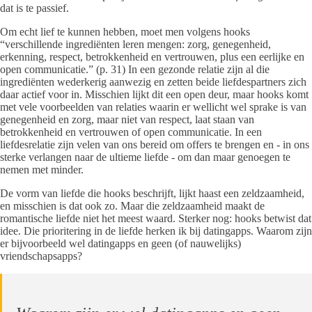
dat is te passief.
Om echt lief te kunnen hebben, moet men volgens hooks
“verschillende ingrediënten leren mengen: zorg, genegenheid,
erkenning, respect, betrokkenheid en vertrouwen, plus een eerlijke en
open communicatie.” (p. 31) In een gezonde relatie zijn al die
ingrediënten wederkerig aanwezig en zetten beide liefdespartners zich
daar actief voor in. Misschien lijkt dit een open deur, maar hooks komt
met vele voorbeelden van relaties waarin er wellicht wel sprake is van
genegenheid en zorg, maar niet van respect, laat staan van
betrokkenheid en vertrouwen of open communicatie. In een
liefdesrelatie zijn velen van ons bereid om offers te brengen en - in ons
sterke verlangen naar de ultieme liefde - om dan maar genoegen te
nemen met minder.
De vorm van liefde die hooks beschrijft, lijkt haast een zeldzaamheid,
en misschien is dat ook zo. Maar die zeldzaamheid maakt de
romantische liefde niet het meest waard. Sterker nog: hooks betwist dat
idee. Die prioritering in de liefde herken ik bij datingapps. Waarom zijn
er bijvoorbeeld wel datingapps en geen (of nauwelijks)
vriendschapsapps?