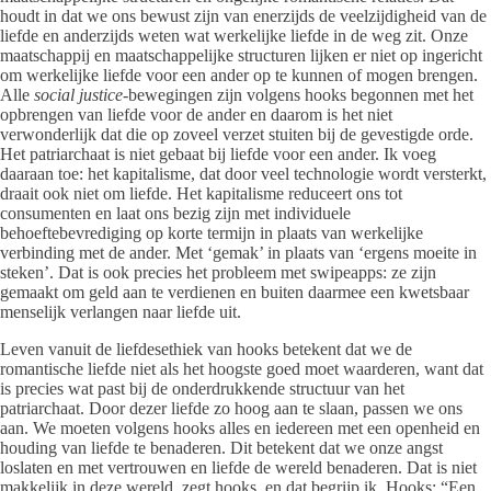
houdt in dat we ons bewust zijn van enerzijds de veelzijdigheid van de
liefde en anderzijds weten wat werkelijke liefde in de weg zit. Onze
maatschappij en maatschappelijke structuren lijken er niet op ingericht
om werkelijke liefde voor een ander op te kunnen of mogen brengen.
Alle
social justice
-bewegingen zijn volgens hooks begonnen met het
opbrengen van liefde voor de ander en daarom is het niet
verwonderlijk dat die op zoveel verzet stuiten bij de gevestigde orde.
Het patriarchaat is niet gebaat bij liefde voor een ander. Ik voeg
daaraan toe: het kapitalisme, dat door veel technologie wordt versterkt,
draait ook niet om liefde. Het kapitalisme reduceert ons tot
consumenten en laat ons bezig zijn met individuele
behoeftebevrediging op korte termijn in plaats van werkelijke
verbinding met de ander. Met ‘gemak’ in plaats van ‘ergens moeite in
steken’. Dat is ook precies het probleem met swipeapps: ze zijn
gemaakt om geld aan te verdienen en buiten daarmee een kwetsbaar
menselijk verlangen naar liefde uit.
Leven vanuit de liefdesethiek van hooks betekent dat we de
romantische liefde niet als het hoogste goed moet waarderen, want dat
is precies wat past bij de onderdrukkende structuur van het
patriarchaat. Door dezer liefde zo hoog aan te slaan, passen we ons
aan. We moeten volgens hooks alles en iedereen met een openheid en
houding van liefde te benaderen. Dit betekent dat we onze angst
loslaten en met vertrouwen en liefde de wereld benaderen. Dat is niet
makkelijk in deze wereld, zegt hooks, en dat begrijp ik. Hooks: “Een