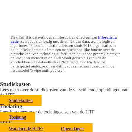
Piek Knijff is data-ethicus en filosoof, en directeur van
Filosofie in
actie
. Ze houdt zich bezig met de ethiek van data, technologie en
algoritmes. ‘Filosofie in actie’ adviseert sinds 2013 organisaties in
het publieke domein of met een maatschappelijke functie over de
ethische kant van technologie, faciliteert het goede gesprek hierover
en leidt daar mensen in op. Piek wordt gezien als een van de
voortrekkers van data-ethiek in Nederland. In 2024 deed ze
participatief onderzoek naar datingapps en schreef daarover in de
nieuwsbrief ‘Swipe until you cry’.
Studiekosten
Lees meer over de studiekosten van de verschillende opleidingen van
de HTF
Studiekosten
Toelating
Lees hier meer over de toelatingseisen van de HTF
Toelating
HTF
Wat doet de HTF?
Open dagen