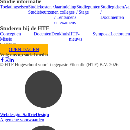
Studie informatie
Toelatingseisen
Studiekosten /
Jaarindeling
Studiepunten
Studiegidsen
Aa
Studiebeurzen
en colleges
/ Stage
/
/ Tentamens
Documenten
en examens
Studeren bij de HTF
Concept en
Docenten
Denkhuis
HTF-
Symposia
Lectoraten
Missie
nieuws
Contact
OPEN DAGEN
Volg ons op social media
© HTF Hogeschool voor Toegepaste Filosofie (HTF) B.V.
2026
Webdesign:
SaffrieDesign
Algemene voorwaarden