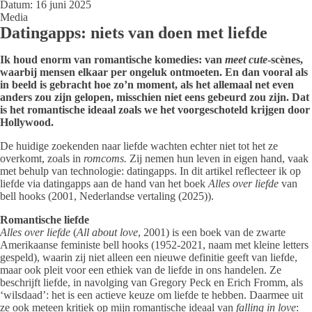
Datum:
16 juni 2025
Media
Datingapps: niets van doen met liefde
Ik houd enorm van romantische komedies: van
meet cute
-scènes,
waarbij mensen elkaar per ongeluk ontmoeten. En dan vooral als
in beeld is gebracht hoe zo’n moment, als het allemaal net even
anders zou zijn gelopen, misschien niet eens gebeurd zou zijn. Dat
is het romantische ideaal zoals we het voorgeschoteld krijgen door
Hollywood.
De huidige zoekenden naar liefde wachten echter niet tot het ze
overkomt, zoals in
romcoms.
Zij nemen hun leven in eigen hand, vaak
met behulp van technologie: datingapps. In dit artikel reflecteer ik op
liefde via datingapps aan de hand van het boek
Alles over liefde
van
bell hooks (2001, Nederlandse vertaling (2025)).
Romantische liefde
Alles over liefde
(
All about love
, 2001) is een boek van de zwarte
Amerikaanse feministe bell hooks (1952-2021, naam met kleine letters
gespeld), waarin zij niet alleen een nieuwe definitie geeft van liefde,
maar ook pleit voor een ethiek van de liefde in ons handelen. Ze
beschrijft liefde, in navolging van Gregory Peck en Erich Fromm, als
‘wilsdaad’: het is een actieve keuze om liefde te hebben. Daarmee uit
ze ook meteen kritiek op mijn romantische ideaal van
falling in love
: