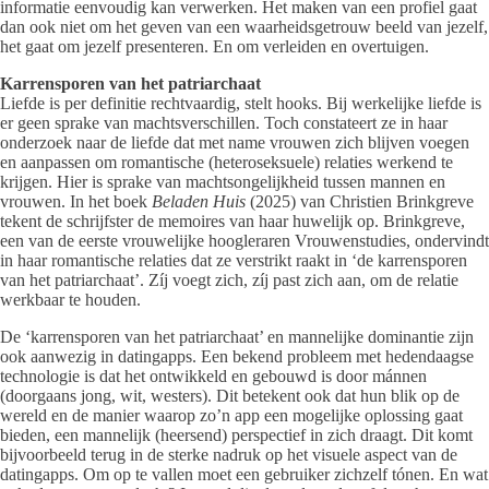
informatie eenvoudig kan verwerken. Het maken van een profiel gaat
dan ook niet om het geven van een waarheidsgetrouw beeld van jezelf,
het gaat om jezelf presenteren. En om verleiden en overtuigen.
Karrensporen van het patriarchaat
Liefde is per definitie rechtvaardig, stelt hooks. Bij werkelijke liefde is
er geen sprake van machtsverschillen. Toch constateert ze in haar
onderzoek naar de liefde dat met name vrouwen zich blijven voegen
en aanpassen om romantische (heteroseksuele) relaties werkend te
krijgen. Hier is sprake van machtsongelijkheid tussen mannen en
vrouwen. In het boek
Beladen Huis
(2025) van Christien Brinkgreve
tekent de schrijfster de memoires van haar huwelijk op. Brinkgreve,
een van de eerste vrouwelijke hoogleraren Vrouwenstudies, ondervindt
in haar romantische relaties dat ze verstrikt raakt in ‘de karrensporen
van het patriarchaat’. Zíj voegt zich, zíj past zich aan, om de relatie
werkbaar te houden.
De ‘karrensporen van het patriarchaat’ en mannelijke dominantie zijn
ook aanwezig in datingapps. Een bekend probleem met hedendaagse
technologie is dat het ontwikkeld en gebouwd is door mánnen
(doorgaans jong, wit, westers). Dit betekent ook dat hun blik op de
wereld en de manier waarop zo’n app een mogelijke oplossing gaat
bieden, een mannelijk (heersend) perspectief in zich draagt. Dit komt
bijvoorbeeld terug in de sterke nadruk op het visuele aspect van de
datingapps. Om op te vallen moet een gebruiker zichzelf tónen. En wat