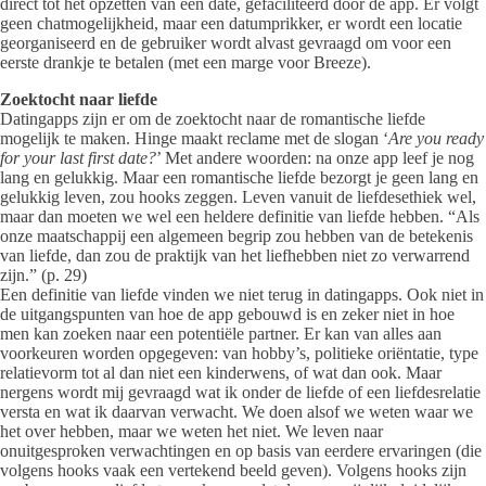
direct tot het opzetten van een date, gefaciliteerd door de app. Er volgt
geen chatmogelijkheid, maar een datumprikker, er wordt een locatie
georganiseerd en de gebruiker wordt alvast gevraagd om voor een
eerste drankje te betalen (met een marge voor Breeze).
Zoektocht naar liefde
Datingapps zijn er om de zoektocht naar de romantische liefde
mogelijk te maken. Hinge maakt reclame met de slogan ‘
Are you ready
for your last first date?
’ Met andere woorden: na onze app leef je nog
lang en gelukkig. Maar een romantische liefde bezorgt je geen lang en
gelukkig leven, zou hooks zeggen. Leven vanuit de liefdesethiek wel,
maar dan moeten we wel een heldere definitie van liefde hebben. “Als
onze maatschappij een algemeen begrip zou hebben van de betekenis
van liefde, dan zou de praktijk van het liefhebben niet zo verwarrend
zijn.” (p. 29)
Een definitie van liefde vinden we niet terug in datingapps. Ook niet in
de uitgangspunten van hoe de app gebouwd is en zeker niet in hoe
men kan zoeken naar een potentiële partner. Er kan van alles aan
voorkeuren worden opgegeven: van hobby’s, politieke oriëntatie, type
relatievorm tot al dan niet een kinderwens, of wat dan ook. Maar
nergens wordt mij gevraagd wat ik onder de liefde of een liefdesrelatie
versta en wat ik daarvan verwacht. We doen alsof we weten waar we
het over hebben, maar we weten het niet. We leven naar
onuitgesproken verwachtingen en op basis van eerdere ervaringen (die
volgens hooks vaak een vertekend beeld geven). Volgens hooks zijn