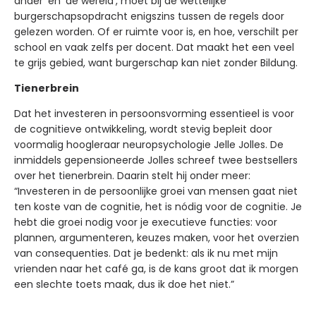
ander’ en ‘de wereld’, moet bij de wettelijke
burgerschapsopdracht enigszins tussen de regels door
gelezen worden. Of er ruimte voor is, en hoe, verschilt per
school en vaak zelfs per docent. Dat maakt het een veel
te grijs gebied, want burgerschap kan niet zonder Bildung.
Tienerbrein
Dat het investeren in persoonsvorming essentieel is voor
de cognitieve ontwikkeling, wordt stevig bepleit door
voormalig hoogleraar neuropsychologie Jelle Jolles. De
inmiddels gepensioneerde Jolles schreef twee bestsellers
over het tienerbrein. Daarin stelt hij onder meer:
“Investeren in de persoonlijke groei van mensen gaat niet
ten koste van de cognitie, het is nódig voor de cognitie. Je
hebt die groei nodig voor je executieve functies: voor
plannen, argumenteren, keuzes maken, voor het overzien
van consequenties. Dat je bedenkt: als ik nu met mijn
vrienden naar het café ga, is de kans groot dat ik morgen
een slechte toets maak, dus ik doe het niet.”