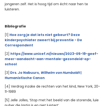
jongeren zelf. Het is hoog tijd om écht naar hen te
luisteren.
Bibliografie
[1]
Hoe zorg je dat iets niet gebeurt? Deze
kinderpsychiater zweert bij preventie - De
Correspondent
[2]
https://www.unicef.nl/nieuws/2023-05-19-geef-
meer-aandacht-aan-mentale-gezondeid-op-
school
[3]
Drs. Jo Nabuurs,
Wilhelm von Humboldt
|
Humanistische Canon
[4] Verdrag inzake de rechten van het kind, New York, 20-
11-1989
[5] Jelle Jolles, ‘Stop met het beeld van die storende, luie
puber die lastig is en niet luistert’