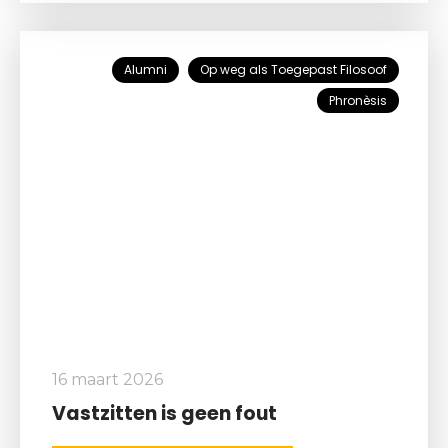
Alumni
Op weg als Toegepast Filosoof
Phronèsis
16 maart 2026
Vastzitten is geen fout