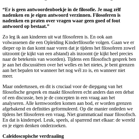
“Er is geen antwoordenboekje in de filosofie. Je mag zélf
nadenken en je eigen antwoord verzinnen. Filosoferen is
nadenken en praten over vragen waar geen goed of fout
antwoord op bestaat.”
Zo leg ik aan kinderen uit wat filosoferen is. En ook aan
volwassenen die een Opleiding Kinderfilosofie volgen. Gaan we er
dieper op in dan komt naar voren dat je tijdens het filosoferen zowel
uitzoomt (je kijkt van een afstand) als inzoomt (je kijkt heel precies
naar de betekenis van woorden). Tijdens een filosofisch gesprek ben
je aan het discussiëren over het welles en het nietes, je bent grenzen
aan het bepalen tot wanneer het nog wél zo is, en wanneer niet
meer.
Maar ondertussen, en dit is cruciaal voor de diepgang van het
filosofische gesprek en maakt filosoferen echt anders dan een debat
of een discussie, ben je de concepten in een vraag aan het
analyseren. Alle kernwoorden komen aan bod, er worden grenzen
afgebakend en definities geformuleerd. Op die manier ontleden we
tijdens het filosoferen een vraag. Niet grammaticaal maar filosofisch.
En dat is kinderspel. Leuk, speels, al sparrend met elkaar: de wereld
en je eigen denken onderzoeken.
Caleidoscopische verdraaiing