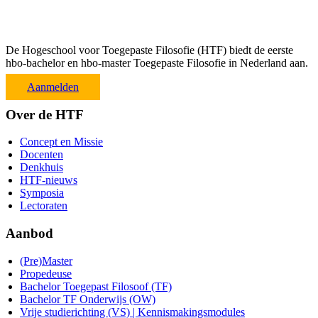
De Hogeschool voor Toegepaste Filosofie (HTF) biedt de eerste
hbo-bachelor en hbo-master Toegepaste Filosofie in Nederland aan.
Aanmelden
Over de HTF
Concept en Missie
Docenten
Denkhuis
HTF-nieuws
Symposia
Lectoraten
Aanbod
(Pre)Master
Propedeuse
Bachelor Toegepast Filosoof (TF)
Bachelor TF Onderwijs (OW)
Vrije studierichting (VS) | Kennismakingsmodules