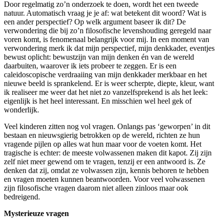
Door regelmatig zo’n onderzoek te doen, wordt het een tweede
natuur. Automatisch vraag je je af: wat betekent dit woord? Wat is
een ander perspectief? Op welk argument baseer ik dit? De
verwondering die bij zo’n filosofische levenshouding geregeld naar
voren komt, is fenomenaal belangrijk voor mij. In een moment van
verwondering merk ik dat mijn perspectief, mijn denkkader, eventjes
bewust oplicht: bewustzijn van mijn denken én van de wereld
daarbuiten, waarover ik iets probeer te zeggen. Er is een
caleidoscopische verdraaiing van mijn denkkader merkbaar en het
nieuwe beeld is sprankelend. Er is weer scherpte, diepte, kleur, want
ik realiseer me weer dat het niet zo vanzelfsprekend is als het leek:
eigenlijk is het heel interessant. En misschien wel heel gek of
wonderlijk.
Veel kinderen zitten nog vol vragen. Onlangs pas ‘geworpen’ in dit
bestaan en nieuwsgierig betrokken op de wereld, richten ze hun
vragende pijlen op alles wat hun maar voor de voeten komt. Het
tragische is echter: de meeste volwassenen maken dit kapot. Zij zijn
zelf niet meer gewend om te vragen, tenzij er een antwoord is. Ze
denken dat zij, omdat ze volwassen zijn, kennis behoren te hebben
en vragen moeten kunnen beantwoorden. Voor veel volwassenen
zijn filosofische vragen daarom niet alleen zinloos maar ook
bedreigend.
Mysterieuze vragen