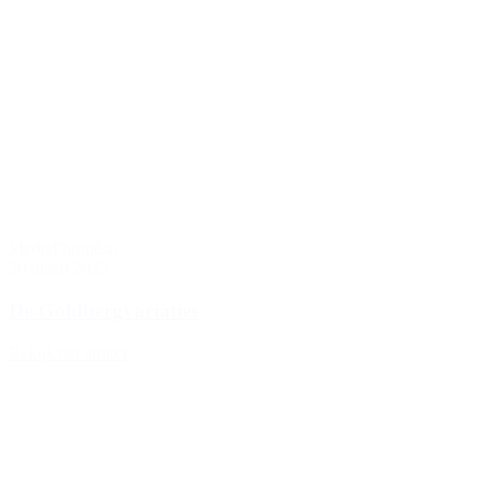
Media
Phronèsis
30 maart 2023
De Goldbergvariaties
Bekijk het artikel