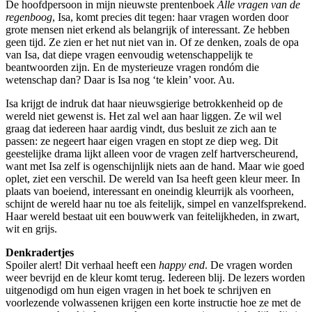
De hoofdpersoon in mijn nieuwste prentenboek
Alle vragen van de
regenboog
, Isa, komt precies dit tegen: haar vragen worden door
grote mensen niet erkend als belangrijk of interessant. Ze hebben
geen tijd. Ze zien er het nut niet van in. Of ze denken, zoals de opa
van Isa, dat diepe vragen eenvoudig wetenschappelijk te
beantwoorden zijn. En de mysterieuze vragen rondóm die
wetenschap dan? Daar is Isa nog ‘te klein’ voor. Au.
Isa krijgt de indruk dat haar nieuwsgierige betrokkenheid op de
wereld niet gewenst is. Het zal wel aan haar liggen. Ze wil wel
graag dat iedereen haar aardig vindt, dus besluit ze zich aan te
passen: ze negeert haar eigen vragen en stopt ze diep weg. Dit
geestelijke drama lijkt alleen voor de vragen zelf hartverscheurend,
want met Isa zelf is ogenschijnlijk niets aan de hand. Maar wie goed
oplet, ziet een verschil. De wereld van Isa heeft geen kleur meer. In
plaats van boeiend, interessant en oneindig kleurrijk als voorheen,
schijnt de wereld haar nu toe als feitelijk, simpel en vanzelfsprekend.
Haar wereld bestaat uit een bouwwerk van feitelijkheden, in zwart,
wit en grijs.
Denkradertjes
Spoiler alert! Dit verhaal heeft een
happy end
. De vragen worden
weer bevrijd en de kleur komt terug. Iedereen blij. De lezers worden
uitgenodigd om hun eigen vragen in het boek te schrijven en
voorlezende volwassenen krijgen een korte instructie hoe ze met de