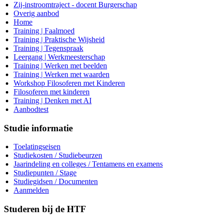
Zij-instroomtraject - docent Burgerschap
Overig aanbod
Home
Training | Faalmoed
Training | Praktische Wijsheid
Training | Tegenspraak
Leergang | Werkmeesterschap
Training | Werken met beelden
Training | Werken met waarden
Workshop Filosoferen met Kinderen
Filosoferen met kinderen
Training | Denken met AI
Aanbodtest
Studie informatie
Toelatingseisen
Studiekosten / Studiebeurzen
Jaarindeling en colleges / Tentamens en examens
Studiepunten / Stage
Studiegidsen / Documenten
Aanmelden
Studeren bij de HTF