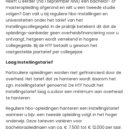
Heeft u eerder (na 1 september 1991) een bachelor- of
master­opleiding afgerond en wilt u een tweede studie
volgen? Dan valt u bij reguliere hbo-instellingen en
universiteiten onder het tarief van het
instellingscollegegeld. In de praktijk betekent dit dat de
opleidings-aanbieder geen overheidsfinanciering voor u
ontvangt, hetgeen wordt verrekend in hogere
collegegelde. Bij de HTF betaalt u gewoon het
vastgestelde jaartarief per collegejaar.
Laag Instellingstarief
Particuliere opleidingen worden niet gefinancierd door de
overheid. Het tarief dat ze hanteren wordt daarom het
zgn. instellingstarief genoemd. De HTF houdt het
instellingstarief laag o.a.door een minimum aan overhead
te hanteren.
​Reguliere hbo-opleidingen hanteren een instellingstarief
wanneer u bijv. een tweede opleiding volgt in het hoger
onderwijs. Deze tarieven variëren voor
bacheloropleidingen van ca. € 7.500 tot € 12.000 per jaar.