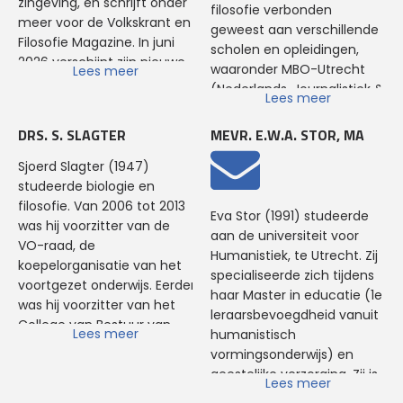
zingeving, en schrijft onder
docent-assistent.
filosofie verbonden
meer voor de Volkskrant en
geweest aan verschillende
Filosofie Magazine. In juni
scholen en opleidingen,
2026 verschijnt zijn nieuwe
waaronder MBO-Utrecht
Lees meer
boek Ook maar een mens.
(Nederlands, Journalistiek &
Lees meer
Eerder werkte hij voor het
Media), Hogeschool
lectoraat Filosofie &
Utrecht (HBO Recht) en
DRS. S. SLAGTER
MEVR. E.W.A. STOR, MA
Beroepspraktijk van De
het Instituut voor Filosofie.
Haagse Hogeschool.
Sjoerd Slagter (1947)
Hij is parttime werkzaam als
Daarnaast gaf hij les aan
studeerde biologie en
tekstschrijver en
onder meer The School of
filosofie. Van 2006 tot 2013
eindredacteur en schrijft
Eva Stor (1991) studeerde
Life en de Erasmus
was hij voorzitter van de
met enige regelmaat
aan de universiteit voor
Universiteit Rotterdam.
VO-raad, de
opiniërende artikelen in de
Humanistiek, te Utrecht. Zij
koepelorganisatie van het
Volkskrant, NRC en Trouw.
specialiseerde zich tijdens
Samen met Stine Jensen
voortgezet onderwijs. Eerder
Hij is auteur van de
haar Master in educatie (1e
toerde hij in 2018 en 2019
was hij voorzitter van het
veelgebruikte
leraarsbevoegdheid vanuit
door het land met de
College van Bestuur van
filosofiemethode
Leren
Lees meer
humanistisch
theatervoorstelling Het
Stichting Scholengroep
Filosoferen
. Martin Slagter is
vormingsonderwijs) en
opvoedcircus. Ze schreven
Christelijk Onderwijs
de oprichter en alg.
geestelijke verzorging. Zij is
samen ook twee boeken
Lees meer
Zwolle/Kampen/Dronten,
directeur van de HTF en is
werkzaam geweest als
over opvoeden: De