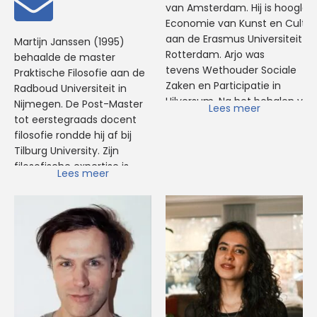
van Amsterdam. Hij is hoogler
Innovation. Bij de HTF werkt
Economie van Kunst en Cultuu
Ivana als docent Politieke
aan de Erasmus Universiteit
Martijn Janssen (1995)
en Sociale Filosofie en
Rotterdam. Arjo was
behaalde de master
trainer 'Denken met AI' voor
tevens Wethouder Sociale
Praktische Filosofie aan de
het
HTF-Denkhuis
.
Zaken en Participatie in
Radboud Universiteit in
Hilversum. Na het behalen van
Nijmegen. De Post-Master
Lees meer
zijn doctorsgraad heeft hij
tot eerstegraads docent
gedoceerd aan Wellesley
filosofie rondde hij af bij
College en George Washingto
Tilburg University. Zijn
University in de VS. In 1984 kre
filosofische expertise is
Lees meer
zijn boek Conversations with
(meta-)ethiek, wijsgerige
Economists wereldwijd veel
antropologie en filosofie
aandacht. Het boek Speaking 
van de persoonlijke
Economics gaat verder in op 
vorming. Zijn filosofische
fundamentele verschillen in
expertise is (meta-)ethiek,
zienswijzen binnen de
wijsgerige antropologie en
economische
filosofie van de persoonlijke
wetenschap. Klamer publicee
vorming. Martijn geeft les in
in 2016 Doing the Right Thing. I
filosofie en mediawijsheid