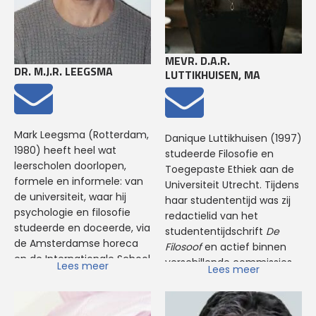
dit boek wordt een op waarde
aan het Veluws College
gebaseerde benadering binne
Walterbosch te Apeldoorn.
de economie geformuleerd, d
Bij de HTF is Martijn
leidt tot een herinterpretatie
werkzaam als coördinator
MEVR. D.A.R.
van concepten als rijkdom en
van de afstudeerrichting
DR. M.J.R. LEEGSMA
LUTTIKHUISEN, MA
armoede. Bij de HTF is Arjo
Onderwijs (docentopleiding
Klamer docent binnen de
Filosofie en Burgerschap)
Bachelor en (Pre)master
en docent.
Toegepaste Filosofie,
Mark Leegsma (Rotterdam,
Danique Luttikhuisen (1997)
aandachtsveld Economie &
1980) heeft heel wat
studeerde Filosofie en
Duurzaamheid.
leerscholen doorlopen,
Toegepaste Ethiek aan de
formele en informele: van
Universiteit Utrecht. Tijdens
de universiteit, waar hij
haar studententijd was zij
psychologie en filosofie
redactielid van het
studeerde en doceerde, via
studententijdschrift
De
de Amsterdamse horeca
Filosoof
en actief binnen
en de Internationale School
verschillende commissies,
Lees meer
Lees meer
voor Wijsbegeerte, tot een
waaronder het Filosofisch
filosofisch promotie-
Café en de
onderzoek naar
onderwijsinnovatiedenktank