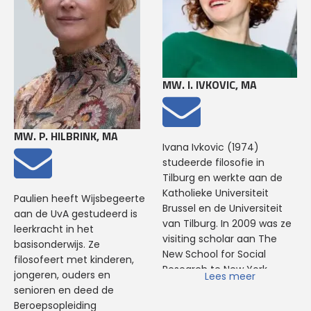
van het interdisciplinaire
Internationale School voor
tijdschrift Blind en nam hij
Wijsbegeerte, het Erasmus
deel aan de BKB Academie.
Centrum voor Zorgbestuur
Daarna was hij directeur
en Comenius. In november
van Stichting Filosofie
2024 verscheen haar boek
MW. I. IVKOVIC, MA
Oost-West, een
'Goedbedoeld moeilijk
kennisnetwerk op het
maken' bij uitgeverij Boom,
gebied van westerse en
over het
MW. P. HILBRINK, MA
niet-westerse
'helderdenkengesprek' dat
Ivana Ivkovic (1974)
denktradities. Op het
ze zelf ontwikkelde. Het
studeerde filosofie in
moment werkt hij als
boek was binnen enkele
Tilburg en werkte aan de
organisatiefilosoof met
weken toe aan een tweede
Katholieke Universiteit
studenten en professionals.
druk en is genomineerd
Paulien heeft Wijsbegeerte
Brussel en de Universiteit
Daarnaast is hij
voor Managementboek
aan de UvA gestudeerd is
van Tilburg. In 2009 was ze
organisatiefilosoof bij de
van het Jaar 2025.
leerkracht in het
visiting scholar aan The
Gemeente Den Haag. Bij de
basisonderwijs. Ze
New School for Social
HTF werkt Daniel als docent
Bij de HTF geeft ze
Denken
filosofeert met kinderen,
Research te New York.
binnen de Bachelor- en
en Vaardigheden
in de
jongeren, ouders en
Lees meer
Momenteel bereidt ze een
(Pre)master Toegepaste
masteropleiding.
senioren en deed de
dissertatie voor op gebied
Filosofie.
Beroepsopleiding