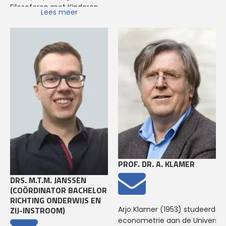
van politieke filosofie. Haar
Filosoferen met Kinderen
Lees meer
academische
en Jongeren op de ISVW.
werkzaamheden heeft ze
Sinds 2018 is zij actief
altijd gecombineerd met
bestuurslid van het
een breed scala aan
platform voor
publieke activiteiten. In 2011
kinderfilosofie, Centrum
heeft ze haar
Kinderfilosofie Nederland. Bij
publieksactiviteiten
de HTF is Paulien docent
gebundeld in een eigen
binnen de vakgroep
bureau, NoWishfulThinking.
Onderwijs.
De ‘missie’ van dit bureau is
om filosofie in te zetten
om de hedendaagse
maatschappelijke en
politieke ontwikkelingen te
PROF. DR. A. KLAMER
duiden. Ivana is, naast de
DRS. M.T.M. JANSSEN
politieke filosofie, eveneens
(COÖRDINATOR BACHELOR
expert op het gebied van
RICHTING ONDERWIJS EN
AI. Ze is ambassadeur AI bij
Arjo Klamer (1953) studeerde
ZIJ-INSTROOM)
Koningstheateracademie
econometrie aan de Universite
en Avans Creative