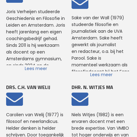
Nederlandse Dutchbat
tijdschrift Wijsgerig
het Economenpanel van
Economie & Duurzaamheid
veteranen en de Bosnische
Perspectief, jurylid van de
BNR Nieuwsradio. Bij de HTF
en vanaf sep. 2021 tot 1 sept.
Joris Verheijen studeerde
overlevenden centraal
Socratesbeker en landelijk
doceert Paul de
Sake van der Wall (1979)
2024 de (Pre)master
Geschiedenis en Filosofie in
stond. Bij de HTF werkt Eva
coördinator van de Maand
modules o.a. Inleiding
studeerde filosofie en
Toegepaste Filosofie. Sjoerd
Leiden en Amsterdam. Joris
als studiebegeleider,
van de Filosofie. Haar
Duurzaamheid, Wijsgerige
journalistiek aan de UVA
is tevens werkzaam als
heeft jarenlang een eigen
mentor, algemeen lid van
studies Filosofie van de
Ethiek. Tevens vervult Paul
Amsterdam. Sake heeft
adviseur en docent. Ook
coachingsbedrijf gehad.
de examencommissie en
Gedragswetenschappen
vanaf sep. 2021 de rol van
gewerkt als journalist
heeft hij geeft hij
Sinds 2011 is hij werkzaam
docent Onderzoekskunde.
en Forensische
directeur Onderwijs bij de
en redacteur, o.a. bij het
trainingen Professionaliteit &
als docent op een
Orthopedagogiek rondde
HTF.
Parool. Sake is
Persoonsvorming (PEP) bij
Amsterdams gymnasium,
ze beide cum laude af. Bij
momenteel werkzaam als
de HTF.
en sinds 2024 op de
Lees meer
de HTF is Lianne
filosofiedocent bij het Fons
Hogeschool voor
Lees meer
coördinator van de
Vitae Lyceum in
Toegepaste Filosofie. Joris
Bachelor en (vanaf sept.
Amsterdam. Daarnaast
gepromoveerde in juni
DRS. C.H. VAN WELIJ
DHR. N. WITJES MA
2024) de (Pre)master
schrijft
2024 op een proefschrift
Toegepaste Filosofie.
Sake ondermeer voor het
over de actualiteit van het
Daarnaast is Lianne docent
satirische platvorm De
Duitse Bildungsbegrip als
Toegepaste Ethiek.
Speld (onderdeel van
onderwijsfilosofie. Hij
Carolien van Welij (1977) is
Niels Witjes (1982) is een
Volkskrant). Sake is tevens
publiceert in verschillende
filosoof en neerlandicus.
ervaren docent met een
bestuurslid van de
tijdschriften en op
Helder denken is helder
brede expertise. Van VMBO
landelijke Vereniging voor
opiniesites. Bij de HTF is
schrijven. Door toegankelijk
tot hoger onderwijs en van