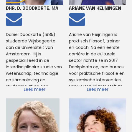
de vakgroep Onderwijs en
de maand van de filosofie:
leerregisseur voor
DHR. D. DOODKORTE, MA
ARIANE VAN HEIJNINGEN
'Het leven als kunstwerk'.
deelnemers aan het zij-
Sinds 2014 is hij verbonden
instroomtraject voor
aan het Centrum voor
docenten Burgerschap.
Humanistische Vorming, als
Daniel Doodkorte (1985)
Ariane van Heijningen is
lector Bildung en
studeerde Wijsbegeerte
praktisch filosoof, trainer
Levenskunst. Dohmen is bij
aan de Universiteit van
en coach. Na een eerste
de HTF Hogeschool voor
Amsterdam. Hij is
carrière in de culturele
Toegepaste Filosofie
gespecialiseerd in de
sector richtte ze in 2017
docent Levenskunst en
interdisciplinaire studie van
Denkplaats op, een bureau
Retorica en Narrativiteit.
wetenschap, technologie
voor praktische filosofie en
Joep is mede-ontwikkelaar
en samenleving en
systemische interventies.
van de (Pre)master
studeerde af op een
Vanuit Denkplaats stelt ze
Lees meer
Lees meer
Toegepaste Filosofie.
filosofisch analyse van de
rake vragen aan iedereen
Tevens is hij voorzitter van
moderne
die durft te denken: van
het Kenniscentrum Bildung
organisatiewetenschap.
boardroomdilemma's tot
en Persoonsvorming bij de
Tijdens zijn studententijd
persoonlijke vraagstukken.
HTF Hogeschool voor
was hij onder andere lid van
Toegepaste Filosofie en
de Centrale
Daarnaast geeft ze les aan
lector Bildung.
Studentenraad, redacteur
onder meer de