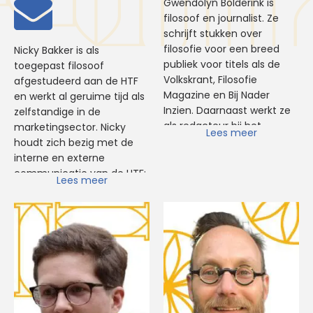
Gwendolyn Bolderink is
filosoof en journalist. Ze
schrijft stukken over
filosofie voor een breed
Nicky Bakker is als
publiek voor titels als de
toegepast filosoof
Volkskrant, Filosofie
afgestudeerd aan de HTF
Magazine en Bij Nader
en werkt al geruime tijd als
Inzien. Daarnaast werkt ze
zelfstandige in de
als redacteur bij het
marketingsector. Nicky
Lees meer
filosofisch café Felix &
houdt zich bezig met de
Sofie. Gwendolyn
interne en externe
studeerde filosofie aan de
communicatie van de HTF:
Lees meer
UVA en is momenteel als
van de website en sociale
promovendus verbonden
media tot PR en huisstijl.
aan Universiteit Leiden. Bij
Daarnaast is ze mentor van
de HTF verzorgt Gwendolyn
de studenten in de
de module Creatief
propedeusefase en zie je
Schrijven.
haar op open dagen,
symposia en andere HTF-
evenementen.