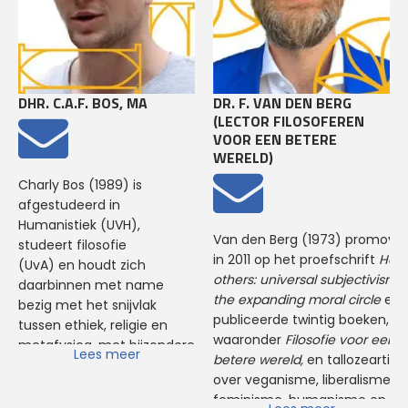
DHR. C.A.F. BOS, MA
DR. F. VAN DEN BERG
(LECTOR FILOSOFEREN
VOOR EEN BETERE
WERELD)
Charly Bos (1989) is
afgestudeerd in
Humanistiek (UVH),
Van den Berg (1973) promove
studeert filosofie
in 2011 op het proefschrift
Har
(UvA) en houdt zich
others: universal subjectivism 
daarbinnen met name
the expanding moral circle
en
bezig met het snijvlak
publiceerde twintig boeken,
tussen ethiek, religie en
waaronder
Filosofie voor een
metafysica, met bijzondere
Lees meer
betere wereld,
en tallozeartike
aandacht voor
over veganisme, liberalisme,
ontwikkelingspsychologisch
feminisme, humanisme en
en pedagogisch