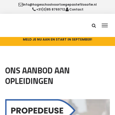
info@hogeschoolvoortoegepastefilosofie.nl
+31(0)85 8769712
Contact
MELD JE NU AAN EN START IN SEPTEMBER!
ONS AANBOD AAN
OPLEIDINGEN