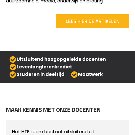
duurzaamheid, media, onderwijs en bildung.
LEES HIER DE ARTIKELEN
Uitsluitend hoogopgeleide docenten​
Levenlanglerenkrediet
Studeren in deeltijd
Maatwerk
MAAK KENNIS MET ONZE DOCENTEN
Het HTF team bestaat uitsluitend uit