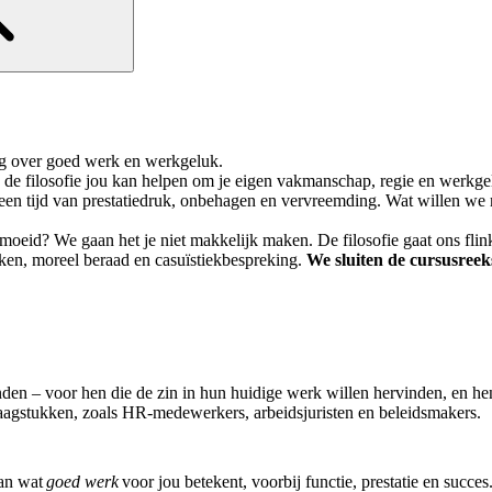
ver goed werk en werkgeluk.
de filosofie jou kan helpen om je eigen vakmanschap, regie en werkge
in een tijd van prestatiedruk, onbehagen en vervreemding. Wat willen w
eid? We gaan het je niet makkelijk maken. De filosofie gaat ons flink
kken, moreel beraad en casuïstiekbespreking.
We sluiten de cursusreek
nden
– voor hen die de zin in hun huidige werk willen hervinden, en he
aagstukken, zoals HR-medewerkers, arbeidsjuristen en beleidsmakers.
van wat
goed werk
voor jou betekent, voorbij functie, prestatie en succes