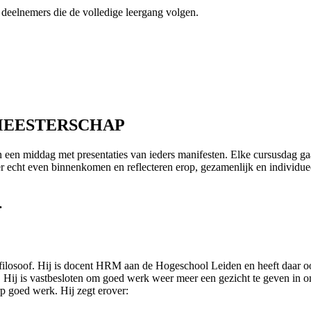
 deelnemers die de volledige leergang volgen.
MEESTERSCHAP
n een
middag
met presentaties van
ieders
manifesten.
Elke
cursus
dag ga
r echt even binnenkomen en reflecteren erop, gezamenlijk en individue
.
 filosoof. Hij is docent HRM aan de Hogeschool Leiden en heeft daar
ij is vastbesloten om goed werk weer meer een gezicht te geven in onz
rp goed werk. Hij zegt erover: