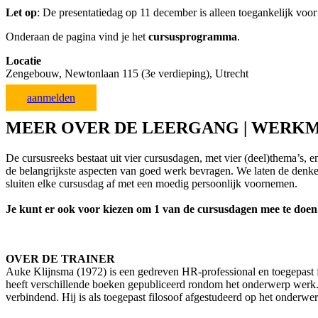
Let op
: De presentatiedag op 11 december is alleen toegankelijk voor
Onderaan de pagina vind je het
cursusprogramma
.
Locatie
Zengebouw, Newtonlaan 115 (3e verdieping), Utrecht
aanmelden
MEER OVER DE LEERGANG | WERK
De cursusreeks bestaat uit
vier
cursusdagen
, met vier (deel)thema
’
s
, e
de
belangrijkste aspecten van goed werk bevragen.
We laten de denke
sluiten
elke cursusdag
af met een moedig
persoonlijk
voornemen.
Je kunt er ook voor kiezen om 1 van de cursusdagen mee te doen
OVER DE TRAINER
Auke Klijnsma (1972) is een gedreven HR-professional en toegepast
heeft verschillende boeken gepubliceerd rondom het onderwerp werk. H
verbindend. Hij is als toegepast filosoof afgestudeerd op het onderwe