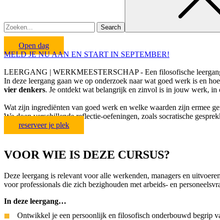
Open dag
MELD JE NU AAN EN START IN SEPTEMBER!
LEERGANG | WERKMEESTERSCHAP - Een filosofische leergang o
In deze leergang gaan we op onderzoek naar wat goed werk is en hoe 
vier denkers
. Je ontdekt wat belangrijk en zinvol is in jouw werk, 
Wat zijn ingrediënten van goed werk en welke waarden zijn ermee gemo
We doen verschillende reflectie-oefeningen, zoals socratische gespre
reserveer je plek
VOOR WIE IS DEZE CURSUS?
D
eze
leergang is relevant
voor alle werkenden, managers en uitvoere
voor
professionals
die zich bezighouden met arbeids- en personeelsvr
In deze leergang…
Ontwikkel je een persoonlijk en filosofisch onderbouwd begrip 