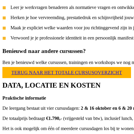
Leer je werkvragen benaderen als normatieve vragen en ontwikkel
Herken je hoe vervreemding, prestatiedruk en schijnvrijheid jou
Maak je expliciet welke waarden voor jou richtinggevend zijn in j
Verwoord je je professionele identiteit in een persoonlijk manife
Benieuwd naar andere cursussen?
Ben je benieuwd welke cursussen, trainingen en workshops we nog me
TERUG NAAR HET TOTALE CURSUSOVERZICHT
DATA, LOCATIE EN KOSTEN
Praktische informatie
De leergang bestaat uit vier cursusdagen:
2 & 16 oktober en 6 & 20
De totaalprijs bedraagt
€1.790,-
(vrijgesteld van btw), inclusief lunch,
Het is ook mogelijk om één of meerdere cursusdagen los bij te wone