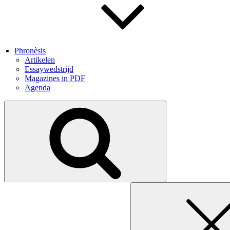
Phronèsis
Artikelen
Essaywedstrijd
Magazines in PDF
Agenda
Search
for