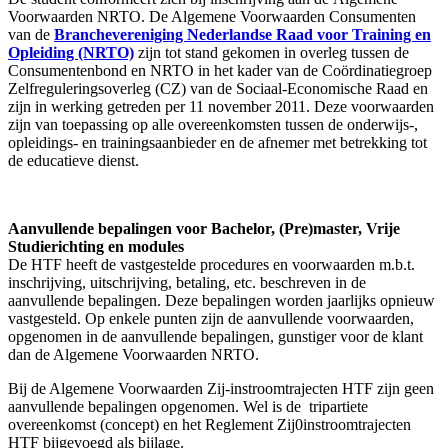
Voorwaarden NRTO. De Algemene Voorwaarden Consumenten
van de
Branchevereniging Nederlandse Raad voor Training en
Opleiding (NRTO)
zijn tot stand gekomen in overleg tussen de
Consumentenbond en NRTO in het kader van de Coördinatiegroep
Zelfreguleringsoverleg (CZ) van de Sociaal-Economische Raad en
zijn in werking getreden per 11 november 2011. Deze voorwaarden
zijn van toepassing op alle overeenkomsten tussen de onderwijs-,
opleidings- en trainingsaanbieder en de afnemer met betrekking tot
de educatieve dienst.
Aanvullende bepalingen voor Bachelor, (Pre)master, Vrije
Studierichting en modules
De HTF heeft de vastgestelde procedures en voorwaarden m.b.t.
inschrijving, uitschrijving, betaling, etc. beschreven in de
aanvullende bepalingen. Deze bepalingen worden jaarlijks opnieuw
vastgesteld. Op enkele punten zijn de aanvullende voorwaarden,
opgenomen in de aanvullende bepalingen, gunstiger voor de klant
dan de Algemene Voorwaarden NRTO.
Bij de Algemene Voorwaarden Zij-instroomtrajecten HTF zijn geen
aanvullende bepalingen opgenomen. Wel is de tripartiete
overeenkomst (concept) en het Reglement Zij0instroomtrajecten
HTF bijgevoegd als bijlage.