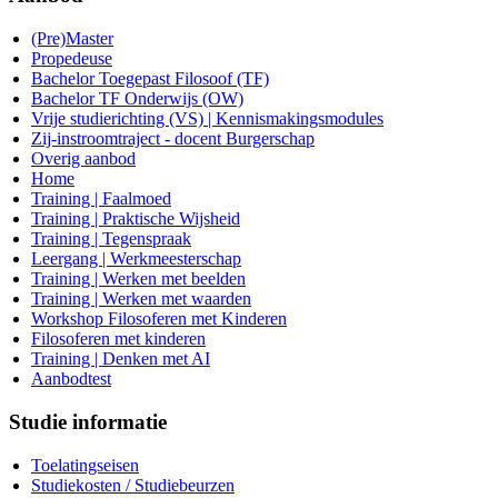
(Pre)Master
Propedeuse
Bachelor Toegepast Filosoof (TF)
Bachelor TF Onderwijs (OW)
Vrije studierichting (VS) | Kennismakingsmodules
Zij-instroomtraject - docent Burgerschap
Overig aanbod
Home
Training | Faalmoed
Training | Praktische Wijsheid
Training | Tegenspraak
Leergang | Werkmeesterschap
Training | Werken met beelden
Training | Werken met waarden
Workshop Filosoferen met Kinderen
Filosoferen met kinderen
Training | Denken met AI
Aanbodtest
Studie informatie
Toelatingseisen
Studiekosten / Studiebeurzen