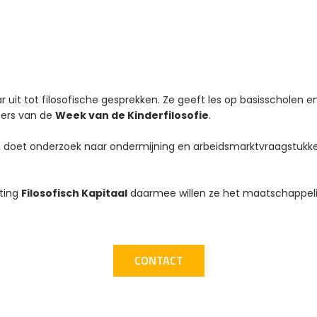
it tot filosofische gesprekken. Ze geeft les op basisscholen en
hters van de
Week van de Kinderfilosofie
.
, doet onderzoek naar ondermijning en arbeidsmarktvraagstukken
hting
Filosofisch Kapitaal
daarmee willen ze het maatschappelij
CONTACT