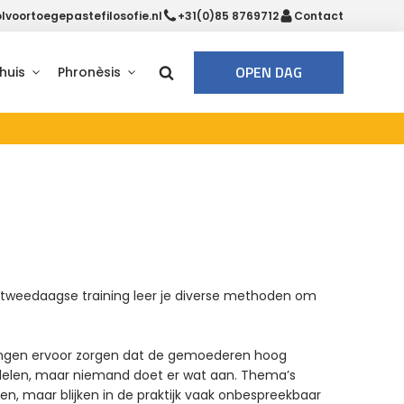
voortoegepastefilosofie.nl
+31(0)85 8769712
Contact
OPEN DAG
huis
Phronèsis
ze tweedaagse training leer je diverse methoden om
tingen ervoor zorgen dat de gemoederen hoog
 delen, maar niemand doet er wat aan. Thema’s
oken, maar blijken in de praktijk vaak onbespreekbaar