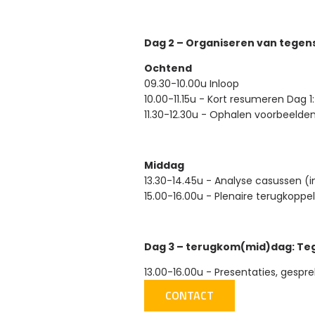
Dag 2 – Organiseren van tegen
Ochtend
09.30-10.00u
Inloop
10.00-11.15u
-
Kort resumeren Dag 1
11.30-12.30u
-
Ophalen voorbeelden
Middag
13.30-14.45u
-
Analyse casussen (i
15.00-16.00u
-
Plenaire terugkoppe
Dag 3 – terugkom(mid)dag: Teg
13.00-16.00u
-
Presentaties, gespr
CONTACT