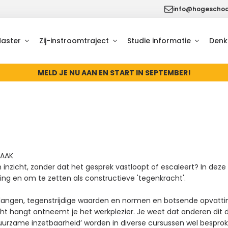
info@hogeschool
Master
Zij-instroomtraject
Studie informatie
Denk
MELD JE NU AAN EN START IN SEPTEMBER!
RAAK
n inzicht, zonder dat het gesprek vastloopt of escaleert? In de
ng en om te zetten als constructieve 'tegenkracht'.
elangen, tegenstrijdige waarden en normen en botsende opvat
ht hangt ontneemt je het werkplezier. Je weet dat anderen dit
 en ‘duurzame inzetbaarheid’ worden in diverse cursussen wel bespr