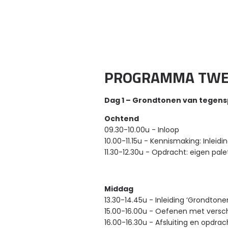
PROGRAMMA TWEE
Dag 1 – Grondtonen van tegens
Ochtend
09.30-10.00u
-
Inloop
10.00-11.15u
-
Kennismaking:
Inleidi
11.30-12.30u
-
Opdracht: eigen pale
Middag
13.30-14.45u
-
Inleiding ‘Grondton
15.00-16.00u
-
Oefenen met versch
16.00-16.30u
-
Afsluiting en opdrac