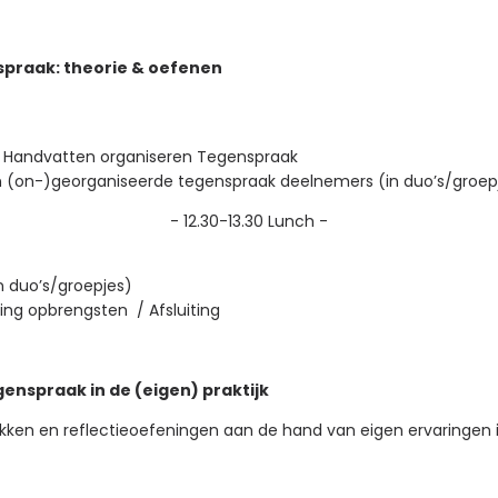
spraak: theorie & oefenen
:
Handvatten organiseren Tegenspraak
 (on-)georganiseerde tegenspraak deelnemers (in duo’s/groep
- 12.30-13.30
Lunch
-
n duo’s/groepjes)
ling opbrengsten /
Afsluiting
enspraak in de (eigen) praktijk
ekken en
reflectieoefeningen aan de hand van eigen
ervaringen 