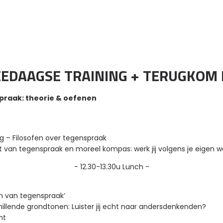
DAAGSE TRAINING + TERUGKOM 
praak: theorie & oefenen
ng – Filosofen over tegenspraak
t van tegenspraak en moreel kompas: werk jij volgens je eigen
- 12.30-13.30u
Lunch
-
en van tegenspraak’
illende grondtonen:
Luister jij echt naar andersdenkenden?
ht