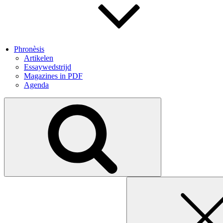
Phronèsis
Artikelen
Essaywedstrijd
Magazines in PDF
Agenda
Search
for