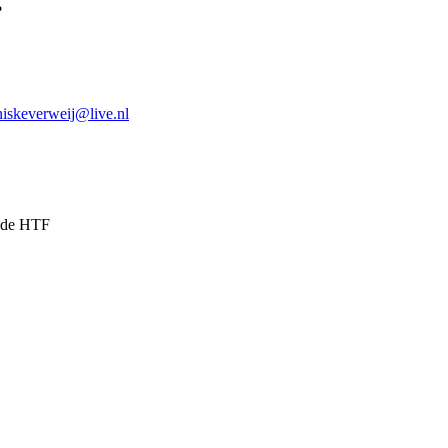
?
niskeverweij@live.nl
n de HTF