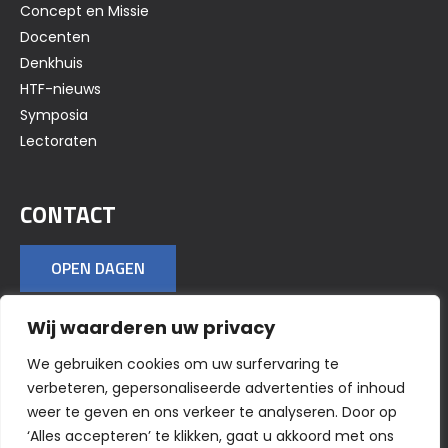
Concept en Missie
Docenten
Denkhuis
HTF-nieuws
Symposia
Lectoraten
CONTACT
OPEN DAGEN
Wij waarderen uw privacy
VOLG ONS OP SOCIAL MEDIA
We gebruiken cookies om uw surfervaring te
verbeteren, gepersonaliseerde advertenties of inhoud
weer te geven en ons verkeer te analyseren. Door op
‘Alles accepteren’ te klikken, gaat u akkoord met ons