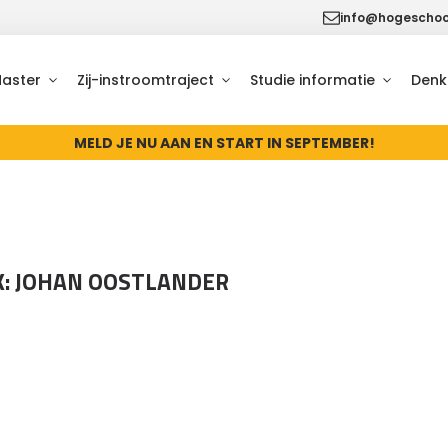
info@hogeschool
Master
Zij-instroomtraject
Studie informatie
Denk
MELD JE NU AAN EN START IN SEPTEMBER!
K: JOHAN OOSTLANDER