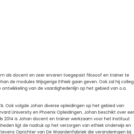
 hem als docent en zeer ervaren toegepast filosoof en trainer te
han de modules Wijsgerige Ethiek gaan geven. Ook zal hij colle
ntwikkeling van de vaardighedenlijn op het gebied van o.a.
UVA. Ook volgde Johan diverse opleidingen op het gebied van
rvard University en Phoenix Opleidingen. Johan beschikt over ee
inds 2014 is Johan docent en trainer werkzaam voor het Instituut
amheden ligt de nadruk op het verzorgen van ethiek onderwijs en
tevens Oprichter van De Waardenfabriek die veranderingen bij