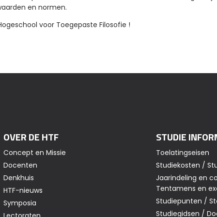
 waarden en normen.
 Hogeschool voor Toegepaste Filosofie !
OVER DE HTF
STUDIE INFOR
Concept en Missie
Toelatingseisen
Docenten
Studiekosten / St
Denkhuis
Jaarindeling en co
Tentamens en e
HTF-nieuws
Studiepunten / S
Symposia
Studiegidsen / 
Lectoraten