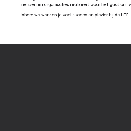
mensen en organisaties realiseert waar het gaat om
Johan: we wensen je veel succes en plezier bij de HTF