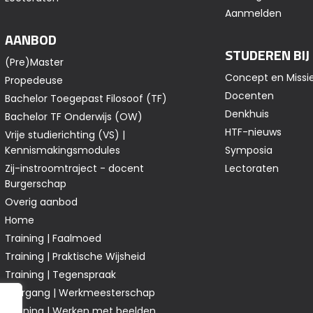
Aanmelden
AANBOD
STUDEREN BIJ
(Pre)Master
Concept en Missi
Propedeuse
Docenten
Bachelor Toegepast Filosoof (TF)
Denkhuis
Bachelor TF Onderwijs (OW)
HTF-nieuws
Vrije studierichting (VS) |
Kennismakingsmodules
Symposia
Zij-instroomtraject - docent
Lectoraten
Burgerschap
Overig aanbod
Home
Training | Faalmoed
Training | Praktische Wijsheid
Training | Tegenspraak
Leergang | Werkmeesterschap
Training | Werken met beelden