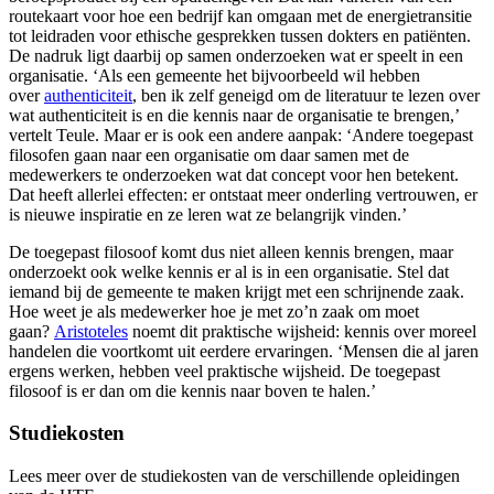
routekaart voor hoe een bedrijf kan omgaan met de energietransitie
tot leidraden voor ethische gesprekken tussen dokters en patiënten.
De nadruk ligt daarbij op samen onderzoeken wat er speelt in een
organisatie. ‘Als een gemeente het bijvoorbeeld wil hebben
over
authenticiteit
, ben ik zelf geneigd om de literatuur te lezen over
wat authenticiteit is en die kennis naar de organisatie te brengen,’
vertelt Teule. Maar er is ook een andere aanpak: ‘Andere toegepast
filosofen gaan naar een organisatie om daar samen met de
medewerkers te onderzoeken wat dat concept voor hen betekent.
Dat heeft allerlei effecten: er ontstaat meer onderling vertrouwen, er
is nieuwe inspiratie en ze leren wat ze belangrijk vinden.’
De toegepast filosoof komt dus niet alleen kennis brengen, maar
onderzoekt ook welke kennis er al is in een organisatie. Stel dat
iemand bij de gemeente te maken krijgt met een schrijnende zaak.
Hoe weet je als medewerker hoe je met zo’n zaak om moet
gaan?
Aristoteles
noemt dit praktische wijsheid: kennis over moreel
handelen die voortkomt uit eerdere ervaringen. ‘Mensen die al jaren
ergens werken, hebben veel praktische wijsheid. De toegepast
filosoof is er dan om die kennis naar boven te halen.’
Studiekosten
Lees meer over de studiekosten van de verschillende opleidingen