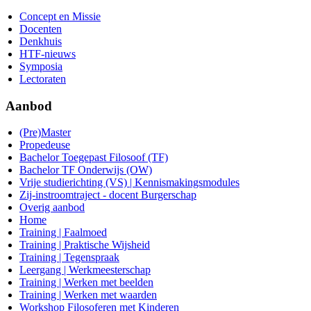
Concept en Missie
Docenten
Denkhuis
HTF-nieuws
Symposia
Lectoraten
Aanbod
(Pre)Master
Propedeuse
Bachelor Toegepast Filosoof (TF)
Bachelor TF Onderwijs (OW)
Vrije studierichting (VS) | Kennismakingsmodules
Zij-instroomtraject - docent Burgerschap
Overig aanbod
Home
Training | Faalmoed
Training | Praktische Wijsheid
Training | Tegenspraak
Leergang | Werkmeesterschap
Training | Werken met beelden
Training | Werken met waarden
Workshop Filosoferen met Kinderen