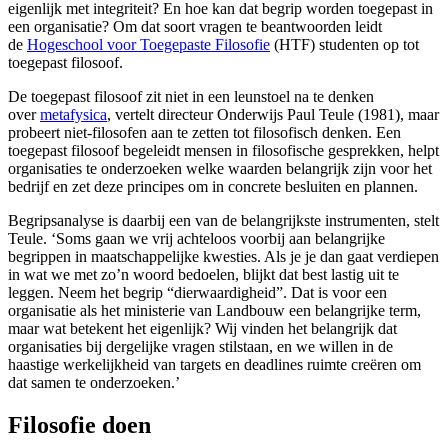
eigenlijk met integriteit? En hoe kan dat begrip worden toegepast in
een organisatie? Om dat soort vragen te beantwoorden leidt
de
Hogeschool voor Toegepaste Filosofie
(HTF) studenten op tot
toegepast filosoof.
De toegepast filosoof zit niet in een leunstoel na te denken
over
metafysica
, vertelt directeur Onderwijs Paul Teule (1981), maar
probeert niet-filosofen aan te zetten tot filosofisch denken. Een
toegepast filosoof begeleidt mensen in filosofische gesprekken, helpt
organisaties te onderzoeken welke waarden belangrijk zijn voor het
bedrijf en zet deze principes om in concrete besluiten en plannen.
Begripsanalyse is daarbij een van de belangrijkste instrumenten, stelt
Teule. ‘Soms gaan we vrij achteloos voorbij aan belangrijke
begrippen in maatschappelijke kwesties. Als je je dan gaat verdiepen
in wat we met zo’n woord bedoelen, blijkt dat best lastig uit te
leggen. Neem het begrip “dierwaardigheid”. Dat is voor een
organisatie als het ministerie van Landbouw een belangrijke term,
maar wat betekent het eigenlijk? Wij vinden het belangrijk dat
organisaties bij dergelijke vragen stilstaan, en we willen in de
haastige werkelijkheid van targets en deadlines ruimte creëren om
dat samen te onderzoeken.’
Filosofie doen