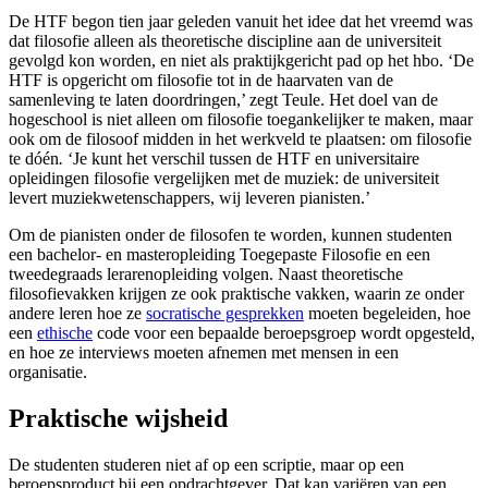
De HTF begon tien jaar geleden vanuit het idee dat het vreemd was
dat filosofie alleen als theoretische discipline aan de universiteit
gevolgd kon worden, en niet als praktijkgericht pad op het hbo. ‘De
HTF is opgericht om filosofie tot in de haarvaten van de
samenleving te laten doordringen,’ zegt Teule. Het doel van de
hogeschool is niet alleen om filosofie toegankelijker te maken, maar
ook om de filosoof midden in het werkveld te plaatsen: om filosofie
te dóén
.
‘Je kunt het verschil tussen de HTF en universitaire
opleidingen filosofie vergelijken met de muziek: de universiteit
levert muziekwetenschappers, wij leveren pianisten.’
Om de pianisten onder de filosofen te worden, kunnen studenten
een bachelor- en masteropleiding Toegepaste Filosofie en een
tweedegraads lerarenopleiding volgen. Naast theoretische
filosofievakken krijgen ze ook praktische vakken, waarin ze onder
andere leren hoe ze
socratische gesprekken
moeten begeleiden, hoe
een
ethische
code voor een bepaalde beroepsgroep wordt opgesteld,
en hoe ze interviews moeten afnemen met mensen in een
organisatie.
Praktische wijsheid
De studenten studeren niet af op een scriptie, maar op een
beroepsproduct bij een opdrachtgever. Dat kan variëren van een