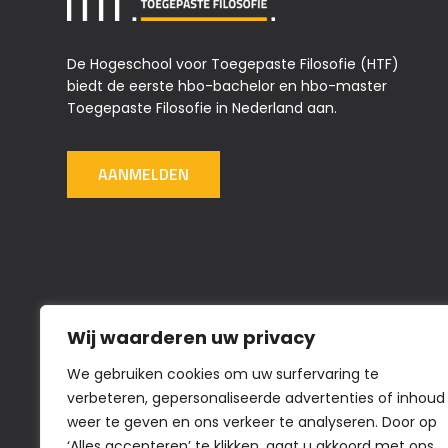
De Hogeschool voor Toegepaste Filosofie (HTF)
biedt de eerste hbo-bachelor en hbo-master
Toegepaste Filosofie in Nederland aan.
AANMELDEN
Wij waarderen uw privacy
We gebruiken cookies om uw surfervaring te
verbeteren, gepersonaliseerde advertenties of inhoud
weer te geven en ons verkeer te analyseren. Door op
‘Alles accepteren’ te klikken, gaat u akkoord met ons