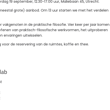
terdag 19 september, 12.30-17.00 uur, Maliebaan 45, Utrecht.
t (meestal grote) aanbod. Om 13 uur starten we met het verdelen
r vakgenoten in de praktische filosofie. Vier keer per jaar komen
 oefenen van praktisch-filosofische werkvormen, het uitproberen
 ervaringen uitwisselen.
g voor de reservering van de ruimtes, koffie en thee.
lab
ht
t
t
t