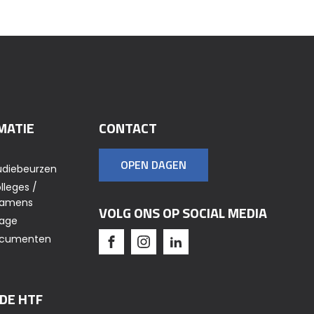
MATIE
CONTACT
OPEN DAGEN
udiebeurzen
lleges /
xamens
VOLG ONS OP SOCIAL MEDIA
tage
Documenten
 DE HTF