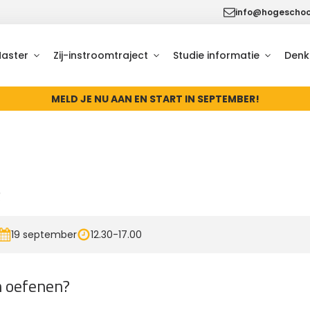
info@hogeschool
Master
Zij-instroomtraject
Studie informatie
Denk
MELD JE NU AAN EN START IN SEPTEMBER!
R
19 september
12.30-17.00
 oefenen?