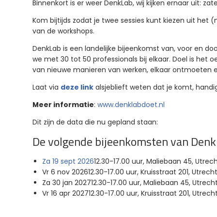
Binnenkort is er weer DenkLab, wij kijken ernaar uit: za
Kom bijtijds zodat je twee sessies kunt kiezen uit he
van de workshops.
DenkLab is een landelijke bijeenkomst van, voor en doo
we met 30 tot 50 professionals bij elkaar. Doel is het
van nieuwe manieren van werken, elkaar ontmoeten en
Laat via
deze link
alsjeblieft weten dat je komt, handi
Meer informatie
:
www.denklabdoet.nl
Dit zijn de data die nu gepland staan:
De volgende bijeenkomsten van Denk
Za 19 sept 2026
12.30-17.00 uur, Maliebaan 45, Utrec
Vr 6 nov 202612.30-17.00 uur, Kruisstraat 201, Utrech
Za 30 jan 202712.30-17.00 uur, Maliebaan 45, Utrech
Vr 16 apr 202712.30-17.00 uur, Kruisstraat 201, Utrech