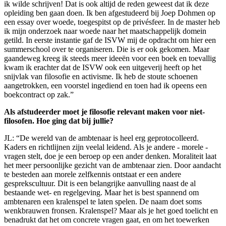
ik wilde schrijven! Dat is ook altijd de reden geweest dat ik deze
opleiding ben gaan doen. Ik ben afgestudeerd bij Joep Dohmen op
een essay over woede, toegespitst op de privésfeer. In de master heb
ik mijn onderzoek naar woede naar het maatschappelijk domein
getild. In eerste instantie gaf de ISVW mij de opdracht om hier een
summerschool over te organiseren. Die is er ook gekomen. Maar
gaandeweg kreeg ik steeds meer ideeën voor een boek en toevallig
kwam ik erachter dat de ISVW ook een uitgeverij heeft op het
snijvlak van filosofie en activisme. Ik heb de stoute schoenen
aangetrokken, een voorstel ingediend en toen had ik opeens een
boekcontract op zak.”
Als afstudeerder moet je filosofie relevant maken voor niet-
filosofen. Hoe ging dat bij jullie?
JL: “De wereld van de ambtenaar is heel erg geprotocolleerd.
Kaders en richtlijnen zijn veelal leidend. Als je andere - morele -
vragen stelt, doe je een beroep op een ander denken. Moraliteit laat
het meer persoonlijke gezicht van de ambtenaar zien. Door aandacht
te besteden aan morele zelfkennis ontstaat er een andere
gesprekscultuur. Dit is een belangrijke aanvulling naast de al
bestaande wet- en regelgeving. Maar het is best spannend om
ambtenaren een kralenspel te laten spelen. De naam doet soms
wenkbrauwen fronsen. Kralenspel? Maar als je het goed toelicht en
benadrukt dat het om concrete vragen gaat, en om het toewerken