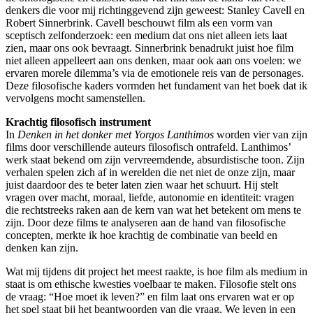
denkers die voor mij richtinggevend zijn geweest: Stanley Cavell en
Robert Sinnerbrink. Cavell beschouwt film als een vorm van
sceptisch zelfonderzoek: een medium dat ons niet alleen iets laat
zien, maar ons ook bevraagt. Sinnerbrink benadrukt juist hoe film
niet alleen appelleert aan ons denken, maar ook aan ons voelen: we
ervaren morele dilemma’s via de emotionele reis van de personages.
Deze filosofische kaders vormden het fundament van het boek dat ik
vervolgens mocht samenstellen.
Krachtig filosofisch instrument
In
Denken in het donker met Yorgos Lanthimos
worden vier van zijn
films door verschillende auteurs filosofisch ontrafeld. Lanthimos’
werk staat bekend om zijn vervreemdende, absurdistische toon. Zijn
verhalen spelen zich af in werelden die net niet de onze zijn, maar
juist daardoor des te beter laten zien waar het schuurt. Hij stelt
vragen over macht, moraal, liefde, autonomie en identiteit: vragen
die rechtstreeks raken aan de kern van wat het betekent om mens te
zijn. Door deze films te analyseren aan de hand van filosofische
concepten, merkte ik hoe krachtig de combinatie van beeld en
denken kan zijn.
Wat mij tijdens dit project het meest raakte, is hoe film als medium in
staat is om ethische kwesties voelbaar te maken. Filosofie stelt ons
de vraag: “Hoe moet ik leven?” en film laat ons ervaren wat er op
het spel staat bij het beantwoorden van die vraag. We leven in een