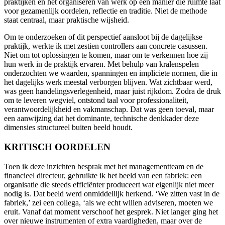
praktijken en het organiseren van werk op een manier die ruimte laat
voor gezamenlijk oordelen, reflectie en traditie. Niet de methode
staat centraal, maar praktische wijsheid.
Om te onderzoeken of dit perspectief aansloot bij de dagelijkse
praktijk, werkte ik met zestien controllers aan concrete casussen.
Niet om tot oplossingen te komen, maar om te verkennen hoe zij
hun werk in de praktijk ervaren. Met behulp van kralenspelen
onderzochten we waarden, spanningen en impliciete normen, die in
het dagelijks werk meestal verborgen blijven. Wat zichtbaar werd,
was geen handelingsverlegenheid, maar juist rijkdom. Zodra de druk
om te leveren wegviel, ontstond taal voor professionaliteit,
verantwoordelijkheid en vakmanschap. Dat was geen toeval, maar
een aanwijzing dat het dominante, technische denkkader deze
dimensies structureel buiten beeld houdt.
KRITISCH OORDELEN
Toen ik deze inzichten besprak met het managementteam en de
financieel directeur, gebruikte ik het beeld van een fabriek: een
organisatie die steeds efficiënter produceert wat eigenlijk niet meer
nodig is. Dat beeld werd onmiddellijk herkend. ‘We zitten vast in de
fabriek,’ zei een collega, ‘als we echt willen adviseren, moeten we
eruit. Vanaf dat moment verschoof het gesprek. Niet langer ging het
over nieuwe instrumenten of extra vaardigheden, maar over de