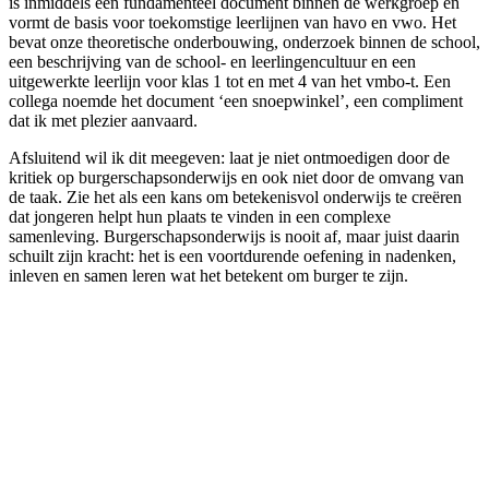
is inmiddels een fundamenteel document binnen de werkgroep en
vormt de basis voor toekomstige leerlijnen van havo en vwo. Het
bevat onze theoretische onderbouwing, onderzoek binnen de school,
een beschrijving van de school- en leerlingencultuur en een
uitgewerkte leerlijn voor klas 1 tot en met 4 van het vmbo-t. Een
collega noemde het document ‘een snoepwinkel’, een compliment
dat ik met plezier aanvaard.
Afsluitend wil ik dit meegeven: laat je niet ontmoedigen door de
kritiek op burgerschapsonderwijs en ook niet door de omvang van
de taak. Zie het als een kans om betekenisvol onderwijs te creëren
dat jongeren helpt hun plaats te vinden in een complexe
samenleving. Burgerschapsonderwijs is nooit af, maar juist daarin
schuilt zijn kracht: het is een voortdurende oefening in nadenken,
inleven en samen leren wat het betekent om burger te zijn.