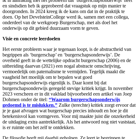
ik in aanraking met het probleem dat ‘burgerschapsonderwijs’ heet
en sindsdien heb ik geprobeerd dat vraagstuk op mijn manier te
doorgronden. In 2024 kreeg ik de kans om dat in de praktijk te
doen. Op het DevelsteinCollege werd ik, samen met een collega,
onderdeel van de werkgroep Burgerschap, met als doel het
onderwijs op dit gebied duurzaam vorm te geven.
Visie en concrete leerdoelen
Het eerste probleem waar je tegenaan loopt, is de abstractheid van
begrippen als ‘burgerschap’ en ‘burgerschapsonderwijs’. De
overheid geeft in de wettelijke opdracht burgerschap (2006) en de
uitbreiding daarvan (2021) een nogal abstracte omschrijving,
vermoedelijk om paternalisme te vermijden. Tegelijk maakt die
vaagheid het moeilijk om te bepalen wat goed
burgerschapsonderwijs eigenlijk is. Daar komt bij dat
burgerschapsonderwijs geregeld stevige kritiek krijgt. In november
2023 verscheen er in dit vakblad bijvoorbeeld een artikel van Joep
Dohmen onder de titel:
“Waarom burgerschapsonderwijs
gedoemd is te mislukken.”
Zulke (terechte) kritiek zorgt ervoor dat
je je gaat afvragen wat burgerschap precies inhoudt en hoe je dit
betekenisvol kan vormgeven. Voor mij maakte juist die onzekerheid
de uitdaging extra aantrekkelijk. Als het antwoord nog niet vaststaat,
is er ruimte om het zelf te ontdekken.
De filosofie heeft mij daarbij geholpen. Ze leert je begrippen te