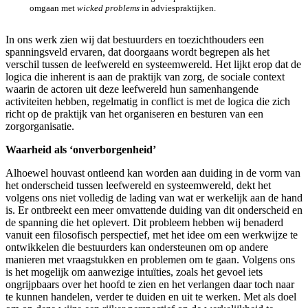
omgaan met
wicked problems
in adviespraktijken.
In ons werk zien wij dat bestuurders en toezichthouders een
spanningsveld ervaren, dat doorgaans wordt begrepen als het
verschil tussen de leefwereld en systeemwereld. Het lijkt erop dat de
logica die inherent is aan de praktijk van zorg, de sociale context
waarin de actoren uit deze leefwereld hun samenhangende
activiteiten hebben, regelmatig in conflict is met de logica die zich
richt op de praktijk van het organiseren en besturen van een
zorgorganisatie.
Waarheid als ‘onverborgenheid’
Alhoewel houvast ontleend kan worden aan duiding in de vorm van
het onderscheid tussen leefwereld en systeemwereld, dekt het
volgens ons niet volledig de lading van wat er werkelijk aan de hand
is. Er ontbreekt een meer omvattende duiding van dit onderscheid en
de spanning die het oplevert. Dit probleem hebben wij benaderd
vanuit een filosofisch perspectief, met het idee om een werkwijze te
ontwikkelen die bestuurders kan ondersteunen om op andere
manieren met vraagstukken en problemen om te gaan. Volgens ons
is het mogelijk om aanwezige intuïties, zoals het gevoel iets
ongrijpbaars over het hoofd te zien en het verlangen daar toch naar
te kunnen handelen, verder te duiden en uit te werken. Met als doel