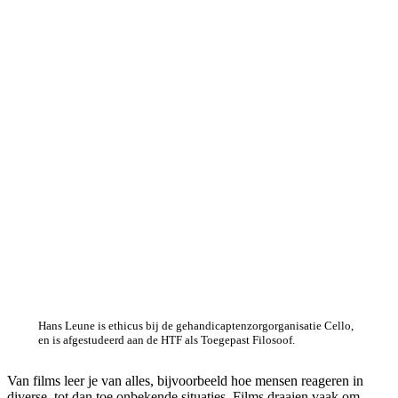
Hans Leune is ethicus bij de gehandicaptenzorgorganisatie Cello,
en is afgestudeerd aan de HTF als Toegepast Filosoof.
Van films leer je van alles, bijvoorbeeld hoe mensen reageren in
diverse, tot dan toe onbekende situaties. Films draaien vaak om