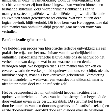
handelen. In deze ‘Gestel-houding’ toont de werkelijkheid zich
slechts voor zover zij functioneel ingezet kan worden binnen een
bestaande structuur. Zorg wordt primair zichtbaar als een te
managen systeem: patiënten worden cliënten, tijd wordt efficiëntie
en kwaliteit wordt gereduceerd tot criteria. Wat zich buiten deze
logica bevindt, blijft verhuld. Dit is de kern van Heideggers idee dat
elke manier van onthullen altijd gepaard gaat met een vorm van
verhullen.
Betekenisvolle gebeurtenis
We hebben een proces van filosofische reflectie ontwikkeld als een
praktische wijze om het onzichtbare van de werkelijkheid te
onthullen. Filosofische reflectie legt volgens ons de nadruk op het
verhelderen van datgene wat in ons waarnemen en denken
verborgen blijft. We begrijpen dit als een manier van denken en
ervaren waarin de werkelijkheid opnieuw aan ons verschijnt; niet als
bruikbaar object, maar als betekenisvolle gebeurtenis. Verbetering
van het handelen is weliswaar een waardevolle uitkomst, maar is
niet het primaire doel van de reflectie zelf.
Het beroepsproduct dat wij ontwikkeld hebben, faciliteert het
opdoen van inzichten op basis van het ‘ont-bergen’ en begeleidt de
doorwerking ervan in de bestuurspraktijk. Dit start met het lezen
door bestuurders van een door ons geschreven filosofische tekst (een
eerste doorwerking), gevolgd door een dialoog over de betekenis