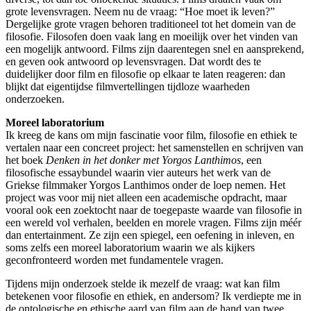
grote levensvragen. Neem nu de vraag: “Hoe moet ik leven?”
Dergelijke grote vragen behoren traditioneel tot het domein van de
filosofie. Filosofen doen vaak lang en moeilijk over het vinden van
een mogelijk antwoord. Films zijn daarentegen snel en aansprekend,
en geven ook antwoord op levensvragen. Dat wordt des te
duidelijker door film en filosofie op elkaar te laten reageren: dan
blijkt dat eigentijdse filmvertellingen tijdloze waarheden
onderzoeken.
Moreel laboratorium
Ik kreeg de kans om mijn fascinatie voor film, filosofie en ethiek te
vertalen naar een concreet project: het samenstellen en schrijven van
het boek
Denken in het donker met Yorgos Lanthimos
, een
filosofische essaybundel waarin vier auteurs het werk van de
Griekse filmmaker Yorgos Lanthimos onder de loep nemen. Het
project was voor mij niet alleen een academische opdracht, maar
vooral ook een zoektocht naar de toegepaste waarde van filosofie in
een wereld vol verhalen, beelden en morele vragen. Films zijn méér
dan entertainment. Ze zijn een spiegel, een oefening in inleven, en
soms zelfs een moreel laboratorium waarin we als kijkers
geconfronteerd worden met fundamentele vragen.
Tijdens mijn onderzoek stelde ik mezelf de vraag: wat kan film
betekenen voor filosofie en ethiek, en andersom? Ik verdiepte me in
de ontologische en ethische aard van film aan de hand van twee