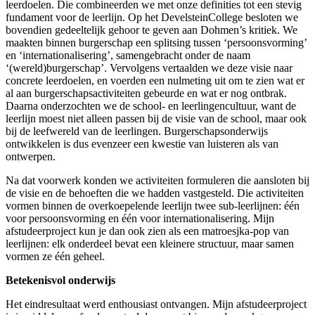
leerdoelen. Die combineerden we met onze definities tot een stevig
fundament voor de leerlijn. Op het DevelsteinCollege besloten we
bovendien gedeeltelijk gehoor te geven aan Dohmen’s kritiek. We
maakten binnen burgerschap een splitsing tussen ‘persoonsvorming’
en ‘internationalisering’, samengebracht onder de naam
‘(wereld)burgerschap’. Vervolgens vertaalden we deze visie naar
concrete leerdoelen, en voerden een nulmeting uit om te zien wat er
al aan burgerschapsactiviteiten gebeurde en wat er nog ontbrak.
Daarna onderzochten we de school- en leerlingencultuur, want de
leerlijn moest niet alleen passen bij de visie van de school, maar ook
bij de leefwereld van de leerlingen. Burgerschapsonderwijs
ontwikkelen is dus evenzeer een kwestie van luisteren als van
ontwerpen.
Na dat voorwerk konden we activiteiten formuleren die aansloten bij
de visie en de behoeften die we hadden vastgesteld. Die activiteiten
vormen binnen de overkoepelende leerlijn twee sub-leerlijnen: één
voor persoonsvorming en één voor internationalisering. Mijn
afstudeerproject kun je dan ook zien als een matroesjka-pop van
leerlijnen: elk onderdeel bevat een kleinere structuur, maar samen
vormen ze één geheel.
Betekenisvol onderwijs
Het eindresultaat werd enthousiast ontvangen. Mijn afstudeerproject