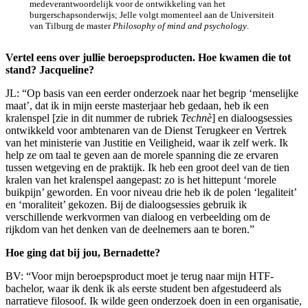
medeverantwoordelijk voor de ontwikkeling van het
burgerschapsonderwijs; Jelle volgt momenteel aan de Universiteit
van Tilburg de master
Philosophy of mind and psychology
.
⁠Vertel eens over jullie beroepsproducten. Hoe kwamen die tot
stand? Jacqueline?
JL: “Op basis van een eerder onderzoek naar het begrip ‘menselijke
maat’, dat ik in mijn eerste masterjaar heb gedaan, heb ik een
kralenspel [zie in dit nummer de rubriek
Technè
] en dialoogsessies
ontwikkeld voor ambtenaren van de Dienst Terugkeer en Vertrek
van het ministerie van Justitie en Veiligheid, waar ik zelf werk. Ik
help ze om taal te geven aan de morele spanning die ze ervaren
tussen wetgeving en de praktijk. Ik heb een groot deel van de tien
kralen van het kralenspel aangepast: zo is het hittepunt ‘morele
buikpijn’ geworden. En voor niveau drie heb ik de polen ‘legaliteit’
en ‘moraliteit’ gekozen. Bij de dialoogsessies gebruik ik
verschillende werkvormen van dialoog en verbeelding om de
rijkdom van het denken van de deelnemers aan te boren.”
Hoe ging dat bij jou, Bernadette?
BV: “Voor mijn beroepsproduct moet je terug naar mijn HTF-
bachelor, waar ik denk ik als eerste student ben afgestudeerd als
narratieve filosoof. Ik wilde geen onderzoek doen in een organisatie,