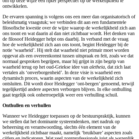
om op deze wijze een rijker perspectief op de werkelijkheid te
ontwikkelen.
De ervaren spanning is volgens ons een meer dan organisatorisch of
beleidsmatig vraagstuk; we verbinden dit aan een fundamentele
filosofische kwestie over de wijze waarop de werkelijkheid zich aan
ons toont en wat daarin al dan niet zichtbaar wordt. Het denken van
de filosoof Heidegger helpt ons daarbij. In verband met de vraag
hoe de werkelijkheid zich aan ons toont, begint Heidegger bij de
notie ‘waarheid’. Hij stelt dat waarheid niet primair moet worden
opgevat als een overeenkomst tussen uitspraak en feit, zoals we dat
normaal gesproken begrijpen, maar hij grijpt in zijn begrip van
waarheid terug op het oud-Griekse idee van
aletheia
, dat zich laat
vertalen als ‘onverborgenheid’. In deze visie is waarheid een
dynamisch proces, waarin aspecten van de werkelijkheid zich
ontsluiten. Dit wordt door Heidegger ‘ont-bergen’ genoemd, terwijl
tegelijkertijd andere aspecten verborgen blijven. In elke onthulling
gaat tegelijk ook onherroepelijk weer een verhulling schuil.
Onthullen en verhullen
Wanneer we Heidegger toepassen op de bestuurspraktijk, kunnen
we stellen dat het dominante systeemdenken, met nadruk op
beheersing en verantwoording, slechts één element van de
werkelijkheid zichtbaar maakt, namelijk ‘bruikbare’ aspecten zoals
cijfers en indicatoren. Wat veel zorgprofessionals juist als wezenlijk