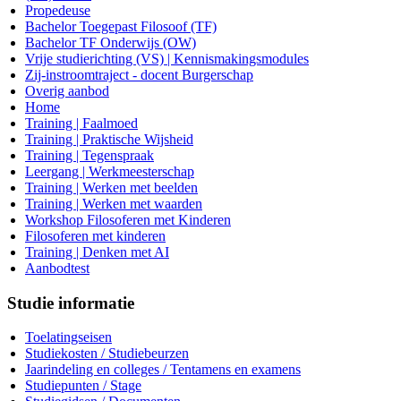
Propedeuse
Bachelor Toegepast Filosoof (TF)
Bachelor TF Onderwijs (OW)
Vrije studierichting (VS) | Kennismakingsmodules
Zij-instroomtraject - docent Burgerschap
Overig aanbod
Home
Training | Faalmoed
Training | Praktische Wijsheid
Training | Tegenspraak
Leergang | Werkmeesterschap
Training | Werken met beelden
Training | Werken met waarden
Workshop Filosoferen met Kinderen
Filosoferen met kinderen
Training | Denken met AI
Aanbodtest
Studie informatie
Toelatingseisen
Studiekosten / Studiebeurzen
Jaarindeling en colleges / Tentamens en examens
Studiepunten / Stage