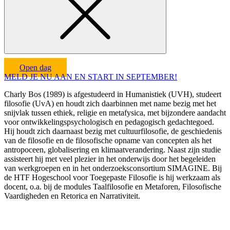
Open dag
MELD JE NU AAN EN START IN SEPTEMBER!
Charly Bos (1989) is afgestudeerd in Humanistiek (UVH), studeert
filosofie (UvA) en houdt zich daarbinnen met name bezig met het
snijvlak tussen ethiek, religie en metafysica, met bijzondere aandacht
voor ontwikkelingspsychologisch en pedagogisch gedachtegoed.
Hij houdt zich daarnaast bezig met cultuurfilosofie, de geschiedenis
van de filosofie en de filosofische opname van concepten als het
antropoceen, globalisering en klimaatverandering. Naast zijn studie
assisteert hij met veel plezier in het onderwijs door het begeleiden
van werkgroepen en in het onderzoeksconsortium SIMAGINE. Bij
de HTF Hogeschool voor Toegepaste Filosofie is hij werkzaam als
docent, o.a. bij de modules Taalfilosofie en Metaforen, Filosofische
Vaardigheden en Retorica en Narrativiteit.