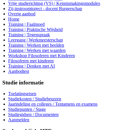
Vrije studierichting (VS) | Kennismakingsmodules
Zij-instroomtraject - docent Burgerschap
Overig aanbod
Home
Training | Faalmoed
Training | Praktische Wijsheid
Training | Tegenspraak
Leergang | Werkmeesterschap
Training | Werken met beelden
Training | Werken met waarden
Workshop Filosoferen met Kinderen
Filosoferen met kinderen
Training | Denken met AI
Aanbodtest
Studie informatie
Toelatingseisen
Studiekosten / Studiebeurzen
Jaarindeling en colleges / Tentamens en examens
Studiepunten / Stage
Studiegidsen / Documenten
Aanmelden