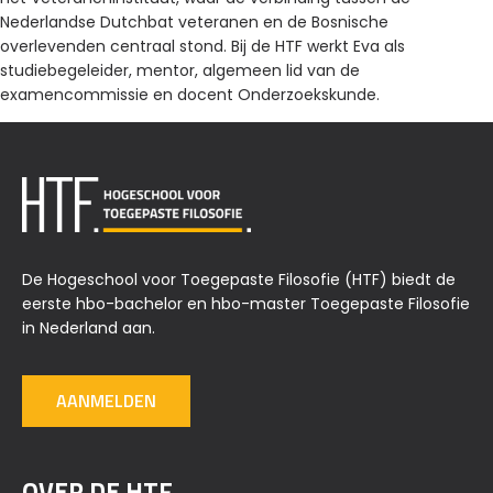
Nederlandse Dutchbat veteranen en de Bosnische
overlevenden centraal stond. Bij de HTF werkt Eva als
studiebegeleider, mentor, algemeen lid van de
examencommissie en docent Onderzoekskunde.
De Hogeschool voor Toegepaste Filosofie (HTF) biedt de
eerste hbo-bachelor en hbo-master Toegepaste Filosofie
in Nederland aan.
AANMELDEN
OVER DE HTF