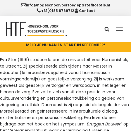
info@hogeschoolvoortoegepastefilosofie.nl
+31(0)85 8769712
Contact
MELD JE NU AAN EN START IN SEPTEMBER!
Eva Stor (1991) studeerde aan de universiteit voor Humanistiek,
te Utrecht. Zij specialiseerde zich tijdens haar Master in
educatie (1e leraarsbevoegdheid vanuit humanistisch
vormingsonderwijs) en geestelijke verzorging. Zij is werkzaam
geweest als geestelijk verzorger en werkcoach, in het leger en
binnen de zorg. Eva zette zich vanuit deze positie in voor
cultuurverandering en personeelsontwikkeling op gebied van
zingeving en ethiek. Daarnaast is zij opgeleid als begeleider van
Moreel Beraad en geïnteresseerd in interculturele dialoog,
existentialisme en persoonsontwikkeling. Eva leverde een
bijdrage aan het boek en het symposium '
Bruggen Bouwen
' op
het Veteraneninstituut, waar de verbinding tussen de