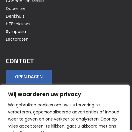
Concept en Missie
Docenten
Denkhuis
HTF-nieuws
Symposia
Lectoraten
CONTACT
OPEN DAGEN
Wij waarderen uw privacy
VOLG ONS OP SOCIAL MEDIA
We gebruiken cookies om uw surfervaring te
verbeteren, gepersonaliseerde advertenties of inhoud
weer te geven en ons verkeer te analyseren. Door op
‘Alles accepteren’ te klikken, gaat u akkoord met ons