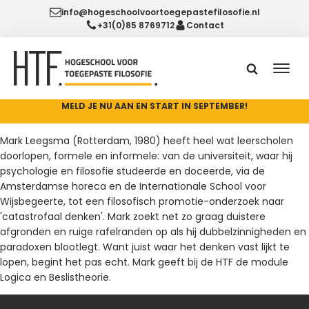
info@hogeschoolvoortoegepastefilosofie.nl
+31(0)85 8769712
Contact
MELD JE NU AAN EN START IN SEPTEMBER!
Mark Leegsma (Rotterdam, 1980) heeft heel wat leerscholen
doorlopen, formele en informele: van de universiteit, waar hij
psychologie en filosofie studeerde en doceerde, via de
Amsterdamse horeca en de Internationale School voor
Wijsbegeerte, tot een filosofisch promotie-onderzoek naar
'catastrofaal denken'. Mark zoekt net zo graag duistere
afgronden en ruige rafelranden op als hij dubbelzinnigheden en
paradoxen blootlegt. Want juist waar het denken vast lijkt te
lopen, begint het pas echt. Mark geeft bij de HTF de module
Logica en Beslistheorie.