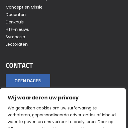
Concept en Missie
Docenten
Denkhuis
HTF-nieuws
Symposia
Lectoraten
CONTACT
OPEN DAGEN
Wij waarderen uw privacy
VOLG ONS OP SOCIAL MEDIA
We gebruiken cookies om uw surfervaring te
verbeteren, gepersonaliseerde advertenties of inhoud
weer te geven en ons verkeer te analyseren. Door op