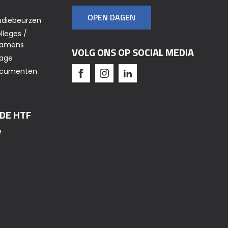
OPEN DAGEN
udiebeurzen
lleges /
xamens
VOLG ONS OP SOCIAL MEDIA
tage
Documenten
 DE HTF
e