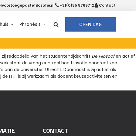
voortoegepastefilosofie.nl
+31(0)85 8769712
Contact
OPEN DAG
huis
Phronèsis
zij redactielid van het studententijdschrift
De Filosoof
en actief
werk staat de vraag centraal hoe filosofie concreet kan
 de Universiteit Utrecht. Daarnaast is zij actief als
ij de HTF is zij werkzaam als docent keuzeactiviteiten en
MATIE
CONTACT