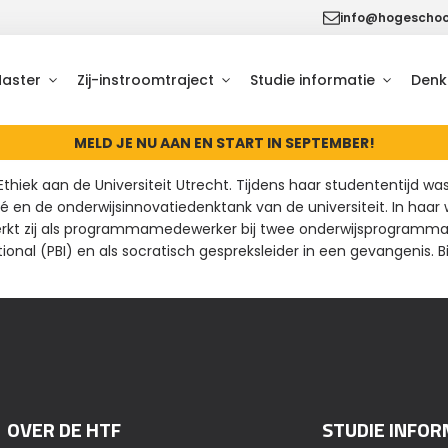
info@hogeschool
Master
Zij-instroomtraject
Studie informatie
Denk
MELD JE NU AAN EN START IN SEPTEMBER!
hiek aan de Universiteit Utrecht. Tijdens haar studententijd was 
 en de onderwijsinnovatiedenktank van de universiteit. In haar 
 zij als programmamedewerker bij twee onderwijsprogramma’s aan
ional (PBI) en als socratisch gespreksleider in een gevangenis. B
OVER DE HTF
STUDIE INFOR