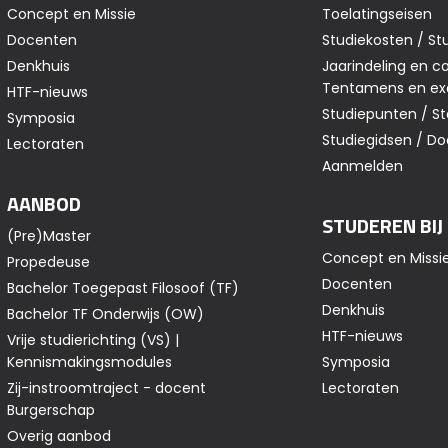
Concept en Missie
Toelatingseisen
Docenten
Studiekosten / St
Denkhuis
Jaarindeling en co
Tentamens en e
HTF-nieuws
Studiepunten / S
Symposia
Studiegidsen / 
Lectoraten
Aanmelden
AANBOD
STUDEREN BIJ
(Pre)Master
Concept en Missi
Propedeuse
Docenten
Bachelor Toegepast Filosoof (TF)
Denkhuis
Bachelor TF Onderwijs (OW)
HTF-nieuws
Vrije studierichting (VS) |
Kennismakingsmodules
Symposia
Zij-instroomtraject - docent
Lectoraten
Burgerschap
Overig aanbod