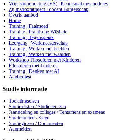
Vrije studierichting (VS) | Kennismakingsmodules
Zij-instroomtraject - docent Burgerschap
Overig aanbod
Home
Training | Faalmoed
Training | Praktische Wijsheid
Training | Tegenspraak
Leergang | Werkmeesterschap
Training | Werken met beelden
Training | Werken met waarden
Workshop Filosoferen met Kinderen
Filosoferen met kinderen
Training | Denken met AI
Aanbodtest
Studie informatie
Toelatingseisen
Studiekosten / Studiebeurzen
Jaarindeling en colleges / Tentamens en examens
Studiepunten / Stage
Studiegidsen / Documenten
Aanmelden