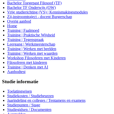
Bachelor Toegepast Filosoof (TF)
Bachelor TF Onderwijs (OW)
Vrije studierichting (VS) | Kennismakingsmodules
Zij-instroomtraject - docent Burgerschap
Overig aanbod
Home
Training | Faalmoed
Training | Praktische Wijsheid
Training | Tegenspraak
Leergang | Werkmeesterschap
Training | Werken met beelden
Training | Werken met waarden
Workshop Filosoferen met Kinderen
Filosoferen met kinderen
Training | Denken met AI
Aanbodtest
Studie informatie
Toelatingseisen
Studiekosten / Studiebeurzen
Jaarindeling en colleges / Tentamens en examens
Studiepunten / Stage
Studiegidsen / Documenten