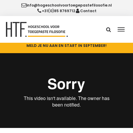
info@hogeschoolvoortoegepastefilosofie.nl
+31(0)85 8769712
Contact
MELD JE NU AAN EN START IN SEPTEMBER!