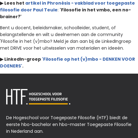
▶︎ Lees het
artikel in Phronèsis - vakblad voor toegepaste
filosofie door Paul Teule
:
'Filosofie in het vmbo, een no-
brainer?'
Bent u docent, beleidsmaker, schoolleider, student, of
belangstellende en wilt u deelnemen aan de community
'Filosofie in het (v)mbo? Meld je dan aan bij de LinkedIngroep
met DRIVE voor het uitwisselen van materialen en ideeën.
▶︎ LinkedIn-groep
'Filosofie op het (v)mbo - DENKEN VOOR
DOENERS'
.
De Hogeschool voor Toegepaste Filosofie (HTF) biedt de
eerste hbo-bachelor en hbo-master Toegepaste Filosofie
in Nederland aan.