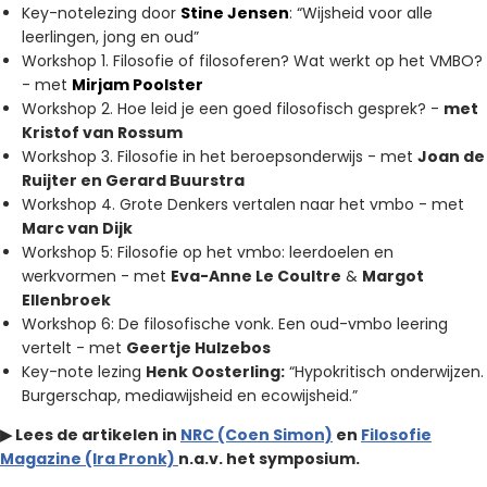
Key-notelezing door
Stine Jensen
: “Wijsheid voor alle
leerlingen, jong en oud”
Workshop 1. Filosofie of filosoferen? Wat werkt op het VMBO?
- met
Mirjam Poolster
Workshop 2. Hoe leid je een goed filosofisch gesprek? -
met
Kristof van Rossum
Workshop 3. Filosofie in het beroepsonderwijs - met
Joan de
Ruijter en Gerard Buurstra
Workshop 4. Grote Denkers vertalen naar het vmbo - met
Marc van Dijk
Workshop 5: Filosofie op het vmbo: leerdoelen en
werkvormen - met
Eva-Anne Le Coultre
&
Margot
Ellenbroek
Workshop 6: De filosofische vonk. Een oud-vmbo leering
vertelt - met
Geertje Hulzebos
Key-note lezing
Henk Oosterling:
“Hypokritisch onderwijzen.
Burgerschap, mediawijsheid en ecowijsheid.”
▶︎ Lees de artikelen in
N
RC (Coen Simon)
en
F
ilosofie
Magazine (Ira Pronk)
n.a.v. het symposium.