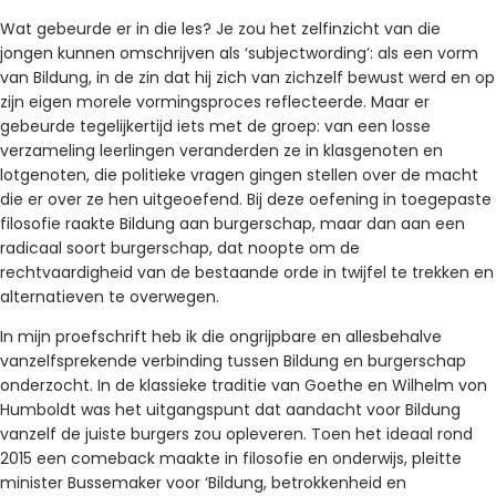
Wat gebeurde er in die les? Je zou het zelfinzicht van die
jongen kunnen omschrijven als ‘subjectwording’: als een vorm
van Bildung, in de zin dat hij zich van zichzelf bewust werd en op
zijn eigen morele vormingsproces reflecteerde. Maar er
gebeurde tegelijkertijd iets met de groep: van een losse
verzameling leerlingen veranderden ze in klasgenoten en
lotgenoten, die politieke vragen gingen stellen over de macht
die er over ze hen uitgeoefend. Bij deze oefening in toegepaste
filosofie raakte Bildung aan burgerschap, maar dan aan een
radicaal soort burgerschap, dat noopte om de
rechtvaardigheid van de bestaande orde in twijfel te trekken en
alternatieven te overwegen.
In mijn proefschrift heb ik die ongrijpbare en allesbehalve
vanzelfsprekende verbinding tussen Bildung en burgerschap
onderzocht. In de klassieke traditie van Goethe en Wilhelm von
Humboldt was het uitgangspunt dat aandacht voor Bildung
vanzelf de juiste burgers zou opleveren. Toen het ideaal rond
2015 een comeback maakte in filosofie en onderwijs, pleitte
minister Bussemaker voor ‘Bildung, betrokkenheid en