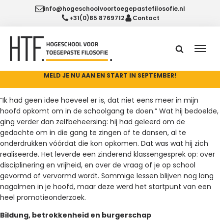
info@hogeschoolvoortoegepastefilosofie.nl
+31(0)85 8769712
Contact
MELD JE NU AAN EN START IN SEPTEMBER!
“Ik had geen idee hoeveel er is, dat niet eens meer in mijn
hoofd opkomt om in de schoolgang te doen.” Wat hij bedoelde,
ging verder dan zelfbeheersing: hij had geleerd om de
gedachte om in die gang te zingen of te dansen, al te
onderdrukken vóórdat die kon opkomen. Dat was wat hij zich
realiseerde. Het leverde een zinderend klassengesprek op: over
disciplinering en vrijheid, en over de vraag of je op school
gevormd of vervormd wordt. Sommige lessen blijven nog lang
nagalmen in je hoofd, maar deze werd het startpunt van een
heel promotieonderzoek.
Bildung, betrokkenheid en burgerschap