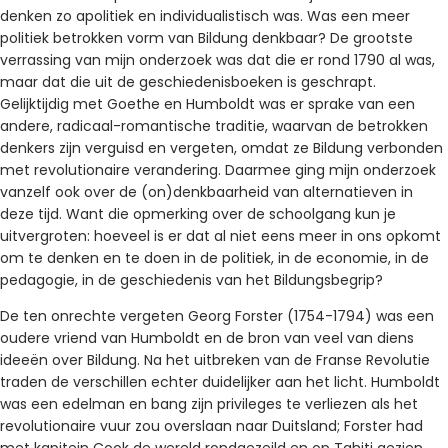
denken zo apolitiek en individualistisch was. Was een meer
politiek betrokken vorm van Bildung denkbaar? De grootste
verrassing van mijn onderzoek was dat die er rond 1790 al was,
maar dat die uit de geschiedenisboeken is geschrapt.
Gelijktijdig met Goethe en Humboldt was er sprake van een
andere, radicaal-romantische traditie, waarvan de betrokken
denkers zijn verguisd en vergeten, omdat ze Bildung verbonden
met revolutionaire verandering. Daarmee ging mijn onderzoek
vanzelf ook over de (on)denkbaarheid van alternatieven in
deze tijd. Want die opmerking over de schoolgang kun je
uitvergroten: hoeveel is er dat al niet eens meer in ons opkomt
om te denken en te doen in de politiek, in de economie, in de
pedagogie, in de geschiedenis van het Bildungsbegrip?
De ten onrechte vergeten Georg Forster (1754-1794) was een
oudere vriend van Humboldt en de bron van veel van diens
ideeën over Bildung. Na het uitbreken van de Franse Revolutie
traden de verschillen echter duidelijker aan het licht. Humboldt
was een edelman en bang zijn privileges te verliezen als het
revolutionaire vuur zou overslaan naar Duitsland; Forster had