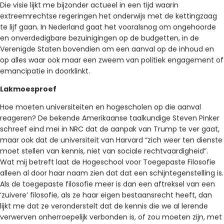
Die visie lijkt me bijzonder actueel in een tijd waarin
extreemrechtse regeringen het onderwijs met de kettingzaag
te lijf gaan. In Nederland gaat het vooralsnog om ongehoorde
en onverdedigbare bezuinigingen op de budgetten, in de
Verenigde Staten bovendien om een aanval op de inhoud en
op alles waar ook maar een zweem van politiek engagement of
emancipatie in doorklinkt.
Lakmoesproef
Hoe moeten universiteiten en hogescholen op die aanval
reageren? De bekende Amerikaanse taalkundige Steven Pinker
schreef eind mei in NRC dat de aanpak van Trump te ver gaat,
maar ook dat de universiteit van Harvard “zich weer ten dienste
moet stellen van kennis, niet van sociale rechtvaardigheid”.
Wat mij betreft laat de Hogeschool voor Toegepaste Filosofie
alleen al door haar naam zien dat dat een schijntegenstelling is.
Als de toegepaste filosofie meer is dan een aftreksel van een
‘zuivere’ filosofie, als ze haar eigen bestaansrecht heeft, dan
lijkt me dat ze veronderstelt dat de kennis die we al lerende
verwerven onherroepelijk verbonden is, of zou moeten zijn, met