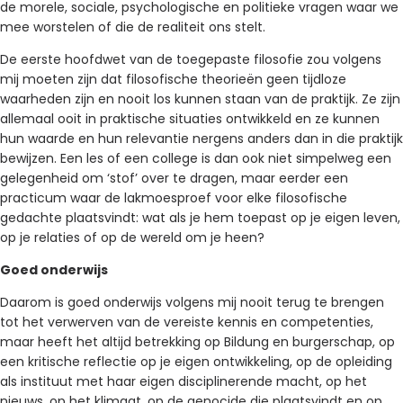
de morele, sociale, psychologische en politieke vragen waar we
mee worstelen of die de realiteit ons stelt.
De eerste hoofdwet van de toegepaste filosofie zou volgens
mij moeten zijn dat filosofische theorieën geen tijdloze
waarheden zijn en nooit los kunnen staan van de praktijk. Ze zijn
allemaal ooit in praktische situaties ontwikkeld en ze kunnen
hun waarde en hun relevantie nergens anders dan in die praktijk
bewijzen. Een les of een college is dan ook niet simpelweg een
gelegenheid om ‘stof’ over te dragen, maar eerder een
practicum waar de lakmoesproef voor elke filosofische
gedachte plaatsvindt: wat als je hem toepast op je eigen leven,
op je relaties of op de wereld om je heen?
Goed onderwijs
Daarom is goed onderwijs volgens mij nooit terug te brengen
tot het verwerven van de vereiste kennis en competenties,
maar heeft het altijd betrekking op Bildung en burgerschap, op
een kritische reflectie op je eigen ontwikkeling, op de opleiding
als instituut met haar eigen disciplinerende macht, op het
nieuws, op het klimaat, op de genocide die plaatsvindt en op