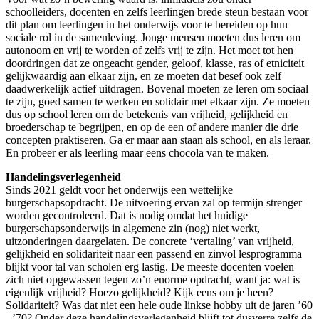
schoolleiders, docenten en zelfs leerlingen brede steun bestaan voor
dit plan om leerlingen in het onderwijs voor te bereiden op hun
sociale rol in de samenleving. Jonge mensen moeten dus leren om
autonoom en vrij te worden of zelfs vrij te zíjn. Het moet tot hen
doordringen dat ze ongeacht gender, geloof, klasse, ras of etniciteit
gelijkwaardig aan elkaar zijn, en ze moeten dat besef ook zelf
daadwerkelijk actief uitdragen. Bovenal moeten ze leren om sociaal
te zijn, goed samen te werken en solidair met elkaar zijn. Ze moeten
dus op school leren om de betekenis van vrijheid, gelijkheid en
broederschap te begrijpen, en op de een of andere manier die drie
concepten praktiseren. Ga er maar aan staan als school, en als leraar.
En probeer er als leerling maar eens chocola van te maken.
Handelingsverlegenheid
Sinds 2021 geldt voor het onderwijs een wettelijke
burgerschapsopdracht. De uitvoering ervan zal op termijn strenger
worden gecontroleerd. Dat is nodig omdat het huidige
burgerschapsonderwijs in algemene zin (nog) niet werkt,
uitzonderingen daargelaten. De concrete ‘vertaling’ van vrijheid,
gelijkheid en solidariteit naar een passend en zinvol lesprogramma
blijkt voor tal van scholen erg lastig. De meeste docenten voelen
zich niet opgewassen tegen zo’n enorme opdracht, want ja: wat is
eigenlijk vrijheid? Hoezo gelijkheid? Kijk eens om je heen?
Solidariteit? Was dat niet een hele oude linkse hobby uit de jaren ’60
- ’70? Onder deze handelingsverlegenheid blijft tot dusverre zelfs de