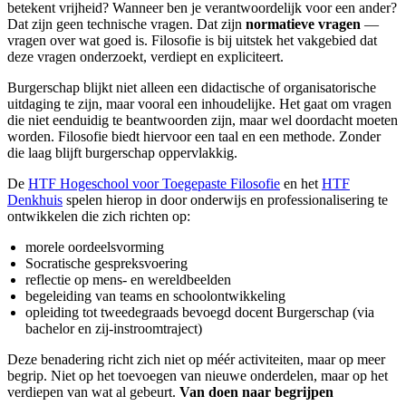
betekent vrijheid? Wanneer ben je verantwoordelijk voor een ander?
Dat zijn geen technische vragen. Dat zijn
normatieve vragen
—
vragen over wat goed is. Filosofie is bij uitstek het vakgebied dat
deze vragen onderzoekt, verdiept en expliciteert.
Burgerschap blijkt niet alleen een didactische of organisatorische
uitdaging te zijn, maar vooral een inhoudelijke. Het gaat om vragen
die niet eenduidig te beantwoorden zijn, maar wel doordacht moeten
worden. Filosofie biedt hiervoor een taal en een methode. Zonder
die laag blijft burgerschap oppervlakkig.
De
HTF Hogeschool voor Toegepaste Filosofie
en het
HTF
Denkhuis
spelen hierop in door onderwijs en professionalisering te
ontwikkelen die zich richten op:
morele oordeelsvorming
Socratische gespreksvoering
reflectie op mens- en wereldbeelden
begeleiding van teams en schoolontwikkeling
opleiding tot tweedegraads bevoegd docent Burgerschap (via
bachelor en zij-instroomtraject)
Deze benadering richt zich niet op méér activiteiten, maar op meer
begrip. Niet op het toevoegen van nieuwe onderdelen, maar op het
verdiepen van wat al gebeurt.
Van doen naar begrijpen