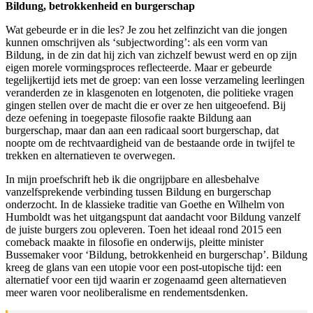
Bildung, betrokkenheid en burgerschap
Wat gebeurde er in die les? Je zou het zelfinzicht van die jongen
kunnen omschrijven als ‘subjectwording’: als een vorm van
Bildung, in de zin dat hij zich van zichzelf bewust werd en op zijn
eigen morele vormingsproces reflecteerde. Maar er gebeurde
tegelijkertijd iets met de groep: van een losse verzameling leerlingen
veranderden ze in klasgenoten en lotgenoten, die politieke vragen
gingen stellen over de macht die er over ze hen uitgeoefend. Bij
deze oefening in toegepaste filosofie raakte Bildung aan
burgerschap, maar dan aan een radicaal soort burgerschap, dat
noopte om de rechtvaardigheid van de bestaande orde in twijfel te
trekken en alternatieven te overwegen.
In mijn proefschrift heb ik die ongrijpbare en allesbehalve
vanzelfsprekende verbinding tussen Bildung en burgerschap
onderzocht. In de klassieke traditie van Goethe en Wilhelm von
Humboldt was het uitgangspunt dat aandacht voor Bildung vanzelf
de juiste burgers zou opleveren. Toen het ideaal rond 2015 een
comeback maakte in filosofie en onderwijs, pleitte minister
Bussemaker voor ‘Bildung, betrokkenheid en burgerschap’. Bildung
kreeg de glans van een utopie voor een post-utopische tijd: een
alternatief voor een tijd waarin er zogenaamd geen alternatieven
meer waren voor neoliberalisme en rendementsdenken.