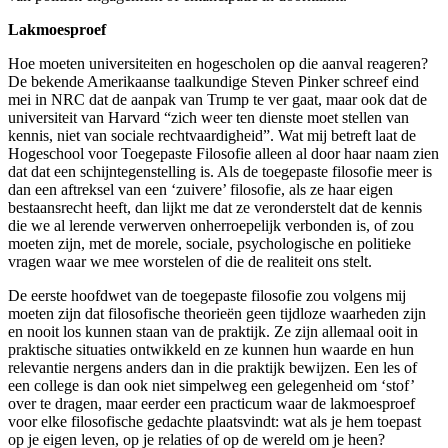
Lakmoesproef
Hoe moeten universiteiten en hogescholen op die aanval reageren?
De bekende Amerikaanse taalkundige Steven Pinker schreef eind
mei in NRC dat de aanpak van Trump te ver gaat, maar ook dat de
universiteit van Harvard “zich weer ten dienste moet stellen van
kennis, niet van sociale rechtvaardigheid”. Wat mij betreft laat de
Hogeschool voor Toegepaste Filosofie alleen al door haar naam zien
dat dat een schijntegenstelling is. Als de toegepaste filosofie meer is
dan een aftreksel van een ‘zuivere’ filosofie, als ze haar eigen
bestaansrecht heeft, dan lijkt me dat ze veronderstelt dat de kennis
die we al lerende verwerven onherroepelijk verbonden is, of zou
moeten zijn, met de morele, sociale, psychologische en politieke
vragen waar we mee worstelen of die de realiteit ons stelt.
De eerste hoofdwet van de toegepaste filosofie zou volgens mij
moeten zijn dat filosofische theorieën geen tijdloze waarheden zijn
en nooit los kunnen staan van de praktijk. Ze zijn allemaal ooit in
praktische situaties ontwikkeld en ze kunnen hun waarde en hun
relevantie nergens anders dan in die praktijk bewijzen. Een les of
een college is dan ook niet simpelweg een gelegenheid om ‘stof’
over te dragen, maar eerder een practicum waar de lakmoesproef
voor elke filosofische gedachte plaatsvindt: wat als je hem toepast
op je eigen leven, op je relaties of op de wereld om je heen?