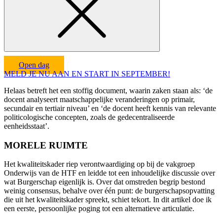
Open dag
MELD JE NU AAN EN START IN SEPTEMBER!
Helaas betreft het een stoffig document, waarin zaken staan als: ‘de
docent analyseert maatschappelijke veranderingen op primair,
secundair en tertiair niveau’ en ‘de docent heeft kennis van relevante
politicologische concepten, zoals de gedecentraliseerde
eenheidsstaat’.
MORELE RUIMTE
Het kwaliteitskader riep verontwaardiging op bij de vakgroep
Onderwijs van de HTF en leidde tot een inhoudelijke discussie over
wat Burgerschap eigenlijk is. Over dat omstreden begrip bestond
weinig consensus, behalve over één punt: de burgerschapsopvatting
die uit het kwaliteitskader spreekt, schiet tekort. In dit artikel doe ik
een eerste, persoonlijke poging tot een alternatieve articulatie.