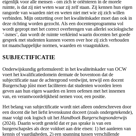
eigenlijk voor alle mensen - om zich te oriënteren in de morele
ruimte, is dat zij niet weten waar zij zelf staan. Zij kennen hun eigen
rangorde van waarden niet en weten niet met wie zij zich willen
verbinden. Mijn ontzetting over het kwaliteitskader moet dan ook in
deze richting worden gezocht. Als een docentenprogramma vol
wordt gepropt met het correct overbrengen van allerlei sociologische
‘-ismes’, dan wordt de ruimte verkleind waarin docenten het goede
gesprek met studenten kunnen voeren over hoe zij zich verhouden
tot maatschappelijke normen, waarden en vraagstukken.
SUBJECTIFICATIE
Onderwijskundig geformuleerd: in het kwaliteitskader van OCW
voert het kwalificatiedomein dermate de boventoon dat de
subjectificatie naar de achtergrond verdwijnt, terwijl een docent
Burgerschap júist moet faciliteren dat studenten woorden leren
geven aan hun eigen waarden en leren oefenen met het innemen
van, en verantwoordelijkheid nemen voor, een positie.
Het belang van subjectificatie wordt niet alleen onderschreven door
een docent die het liefst levenskunst doceert (zoals ondergetekende),
maar volgt ook logisch uit het
Handboek Burgerschapsonderwijs
(2024). Daarin wordt gesteld dat er pas sprake is van een
burgerschapsles als deze voldoet aan drie eisen: 1) het aanleren van
kennis of vaardigheden, 2) een spanning tussen verschillende