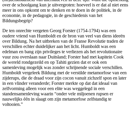
over de schoolgang kun je uitvergroten: hoeveel is er dat al niet eens
meer in ons opkomt om te denken en te doen in de politiek, in de
economie, in de pedagogie, in de geschiedenis van het
Bildungsbegrip?
De ten onrechte vergeten Georg Forster (1754-1794) was een
oudere vriend van Humboldt en de bron van veel van diens ideeën
over Bildung. Na het uitbreken van de Franse Revolutie traden de
verschillen echter duidelijker aan het licht. Humboldt was een
edelman en bang zijn privileges te verliezen als het revolutionaire
vuur zou overslaan naar Duitsland; Forster had met kapitein Cook
de wereld rondgezeild en op Tahiti gezien dat er ook een
samenleving mogelijk was zonder schrijnende sociale verschillen.
Humboldt vergeleek Bildung met de verstilde metamorfose van een
zijderups, die de draad voor zijn cocon vanuit zichzelf spon en later
in een vlinder veranderde; Forster merkte op dat dat ideaal van
zelfvorming alleen voor een elite was weggelegd in een
standensamenleving waarin “onder vele miljoenen rupsen er
nauwelijks één in slaagt om zijn metamorfose zelfstandig te
voltooien.”