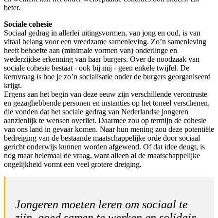
beter.
Sociale cohesie
Sociaal gedrag in allerlei uitingsvormen, van jong en oud, is van
vitaal belang voor een vreedzame samenleving. Zo’n samenleving
heeft behoefte aan (minimale vormen van) onderlinge en
wederzijdse erkenning van haar burgers. Over de noodzaak van
sociale cohesie bestaat - ook bij mij - geen enkele twijfel. De
kernvraag is hoe je zo’n socialisatie onder de burgers georganiseerd
krijgt.
Ergens aan het begin van deze eeuw zijn verschillende verontruste
en gezaghebbende personen en instanties op het toneel verschenen,
die vonden dat het sociale gedrag van Nederlandse jongeren
aanzienlijk te wensen overliet. Daarmee zou op termijn de cohesie
van ons land in gevaar komen. Naar hun mening zou deze potentiële
bedreiging van de bestaande maatschappelijke orde door sociaal
gericht onderwijs kunnen worden afgewend. Of dat idee deugt, is
nog maar helemaal de vraag, want alleen al de maatschappelijke
ongelijkheid vormt een veel grotere dreiging.
Jongeren moeten leren om sociaal te
zijn, goed samen te werken en solidair