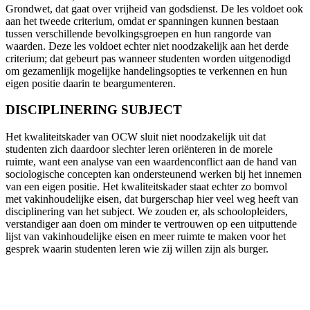
Grondwet, dat gaat over vrijheid van godsdienst. De les voldoet ook
aan het tweede criterium, omdat er spanningen kunnen bestaan
tussen verschillende bevolkingsgroepen en hun rangorde van
waarden. Deze les voldoet echter niet noodzakelijk aan het derde
criterium; dat gebeurt pas wanneer studenten worden uitgenodigd
om gezamenlijk mogelijke handelingsopties te verkennen en hun
eigen positie daarin te beargumenteren.
DISCIPLINERING SUBJECT
Het kwaliteitskader van OCW sluit niet noodzakelijk uit dat
studenten zich daardoor slechter leren oriënteren in de morele
ruimte, want een analyse van een waardenconflict aan de hand van
sociologische concepten kan ondersteunend werken bij het innemen
van een eigen positie. Het kwaliteitskader staat echter zo bomvol
met vakinhoudelijke eisen, dat burgerschap hier veel weg heeft van
disciplinering van het subject. We zouden er, als schoolopleiders,
verstandiger aan doen om minder te vertrouwen op een uitputtende
lijst van vakinhoudelijke eisen en meer ruimte te maken voor het
gesprek waarin studenten leren wie zij willen zijn als burger.