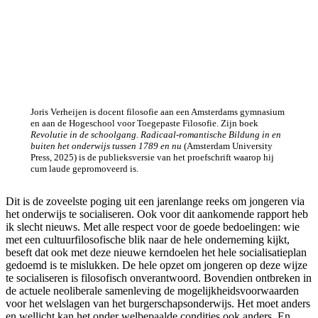
Joris Verheijen is docent filosofie aan een Amsterdams gymnasium
en aan de Hogeschool voor Toegepaste Filosofie. Zijn boek
Revolutie in de schoolgang. Radicaal-romantische Bildung in en
buiten het onderwijs tussen 1789 en nu
(Amsterdam University
Press, 2025) is de publieksversie van het proefschrift waarop hij
cum laude gepromoveerd is.
Dit is de zoveelste poging uit een jarenlange reeks om jongeren via
het onderwijs te socialiseren. Ook voor dit aankomende rapport heb
ik slecht nieuws. Met alle respect voor de goede bedoelingen: wie
met een cultuurfilosofische blik naar de hele onderneming kijkt,
beseft dat ook met deze nieuwe kerndoelen het hele socialisatieplan
gedoemd is te mislukken. De hele opzet om jongeren op deze wijze
te socialiseren is filosofisch onverantwoord. Bovendien ontbreken in
de actuele neoliberale samenleving de mogelijkheidsvoorwaarden
voor het welslagen van het burgerschapsonderwijs. Het moet anders
en wellicht kan het onder welbepaalde condities ook anders. En