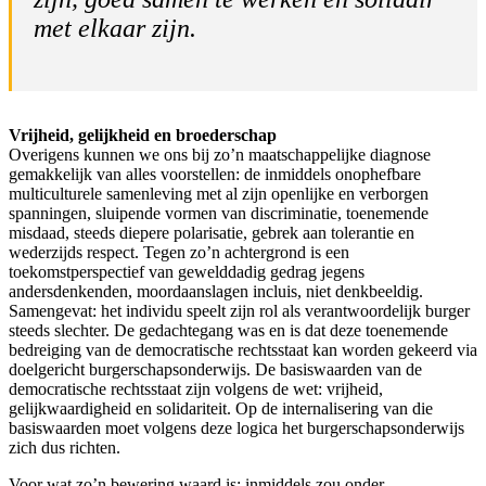
met elkaar zijn.
Vrijheid, gelijkheid en broederschap
Overigens kunnen we ons bij zo’n maatschappelijke diagnose
gemakkelijk van alles voorstellen: de inmiddels onophefbare
multiculturele samenleving met al zijn openlijke en verborgen
spanningen, sluipende vormen van discriminatie, toenemende
misdaad, steeds diepere polarisatie, gebrek aan tolerantie en
wederzijds respect. Tegen zo’n achtergrond is een
toekomstperspectief van gewelddadig gedrag jegens
andersdenkenden, moordaanslagen incluis, niet denkbeeldig.
Samengevat: het individu speelt zijn rol als verantwoordelijk burger
steeds slechter. De gedachtegang was en is dat deze toenemende
bedreiging van de democratische rechtsstaat kan worden gekeerd via
doelgericht burgerschapsonderwijs. De basiswaarden van de
democratische rechtsstaat zijn volgens de wet: vrijheid,
gelijkwaardigheid en solidariteit. Op de internalisering van die
basiswaarden moet volgens deze logica het burgerschapsonderwijs
zich dus richten.
Voor wat zo’n bewering waard is: inmiddels zou onder