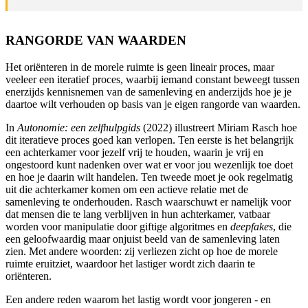
RANGORDE VAN WAARDEN
Het oriënteren in de morele ruimte is geen lineair proces, maar
veeleer een iteratief proces, waarbij iemand constant beweegt tussen
enerzijds kennisnemen van de samenleving en anderzijds hoe je je
daartoe wilt verhouden op basis van je eigen rangorde van waarden.
In
Autonomie: een zelfhulpgids
(2022) illustreert Miriam Rasch hoe
dit iteratieve proces goed kan verlopen. Ten eerste is het belangrijk
een achterkamer voor jezelf vrij te houden, waarin je vrij en
ongestoord kunt nadenken over wat er voor jou wezenlijk toe doet
en hoe je daarin wilt handelen. Ten tweede moet je ook regelmatig
uit die achterkamer komen om een actieve relatie met de
samenleving te onderhouden. Rasch waarschuwt er namelijk voor
dat mensen die te lang verblijven in hun achterkamer, vatbaar
worden voor manipulatie door giftige algoritmes en
deepfakes
, die
een geloofwaardig maar onjuist beeld van de samenleving laten
zien. Met andere woorden: zij verliezen zicht op hoe de morele
ruimte eruitziet, waardoor het lastiger wordt zich daarin te
oriënteren.
Een andere reden waarom het lastig wordt voor jongeren - en