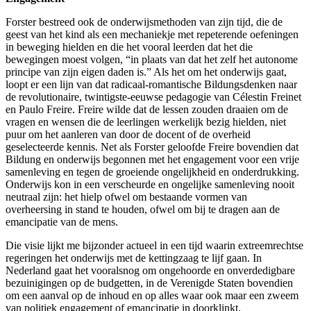
Forster bestreed ook de onderwijsmethoden van zijn tijd, die de
geest van het kind als een mechaniekje met repeterende oefeningen
in beweging hielden en die het vooral leerden dat het die
bewegingen moest volgen, “in plaats van dat het zelf het autonome
principe van zijn eigen daden is.” Als het om het onderwijs gaat,
loopt er een lijn van dat radicaal-romantische Bildungsdenken naar
de revolutionaire, twintigste-eeuwse pedagogie van Célestin Freinet
en Paulo Freire. Freire wilde dat de lessen zouden draaien om de
vragen en wensen die de leerlingen werkelijk bezig hielden, niet
puur om het aanleren van door de docent of de overheid
geselecteerde kennis. Net als Forster geloofde Freire bovendien dat
Bildung en onderwijs begonnen met het engagement voor een vrije
samenleving en tegen de groeiende ongelijkheid en onderdrukking.
Onderwijs kon in een verscheurde en ongelijke samenleving nooit
neutraal zijn: het hielp ofwel om bestaande vormen van
overheersing in stand te houden, ofwel om bij te dragen aan de
emancipatie van de mens.
Die visie lijkt me bijzonder actueel in een tijd waarin extreemrechtse
regeringen het onderwijs met de kettingzaag te lijf gaan. In
Nederland gaat het vooralsnog om ongehoorde en onverdedigbare
bezuinigingen op de budgetten, in de Verenigde Staten bovendien
om een aanval op de inhoud en op alles waar ook maar een zweem
van politiek engagement of emancipatie in doorklinkt.