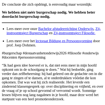
De conclusie die zich opdringt, is eenvoudig maar wezenlijk:
We hebben niet méér burgerschap nodig. We hebben beter
doordacht burgerschap nodig.
Lees meer over onze
Bachelor afstudeerrichting Onderwijs
,
Zij-
instroomtraject Burgerschap
en
Zij-instroomtraject Filosofie.
Lees meer over het
lectoraat Bildung en Persoonsvorming
door
prof. Joep Dohmen.
#burgerschap #destaatvanhetonderwijs2026 #filosofie #onderwijs
#docenten #persoonsvorming
“Ik had geen idee hoeveel er is, dat niet eens meer in mijn hoofd
opkomt om in de schoolgang te doen.” Wat hij bedoelde, ging
verder dan zelfbeheersing: hij had geleerd om de gedachte om in die
gang te zingen of te dansen, al te onderdrukken vóórdat die kon
opkomen. Dat was wat hij zich realiseerde. Het leverde een
zinderend klassengesprek op: over disciplinering en vrijheid, en over
de vraag of je op school gevormd of vervormd wordt. Sommige
lessen blijven nog lang nagalmen in je hoofd, maar deze werd het
startpunt van een heel promotieonderzoek.