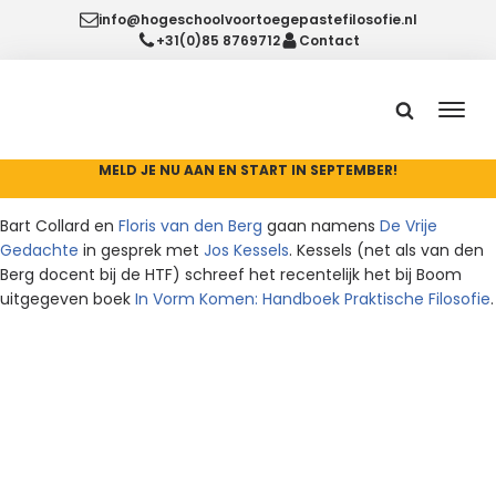
info@hogeschoolvoortoegepastefilosofie.nl
+31(0)85 8769712
Contact
MELD JE NU AAN EN START IN SEPTEMBER!
Bart Collard en
Floris van den Berg
gaan namens
De Vrije
Gedachte
in gesprek met
Jos Kessels
. Kessels (net als van den
Berg docent bij de HTF) schreef het recentelijk het bij Boom
uitgegeven boek
In Vorm Komen: Handboek Praktische Filosofie
.