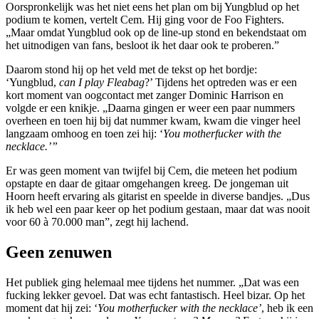
Oorspronkelijk was het niet eens het plan om bij Yungblud op het
podium te komen, vertelt Cem. Hij ging voor de Foo Fighters.
„Maar omdat Yungblud ook op de line-up stond en bekendstaat om
het uitnodigen van fans, besloot ik het daar ook te proberen.”
Daarom stond hij op het veld met de tekst op het bordje:
‘Yungblud,
can I play Fleabag
?’ Tijdens het optreden was er een
kort moment van oogcontact met zanger Dominic Harrison en
volgde er een knikje. „Daarna gingen er weer een paar nummers
overheen en toen hij bij dat nummer kwam, kwam die vinger heel
langzaam omhoog en toen zei hij: ‘
You motherfucker with the
necklace.’”
Er was geen moment van twijfel bij Cem, die meteen het podium
opstapte en daar de gitaar omgehangen kreeg. De jongeman uit
Hoorn heeft ervaring als gitarist en speelde in diverse bandjes. „Dus
ik heb wel een paar keer op het podium gestaan, maar dat was nooit
voor 60 à 70.000 man”, zegt hij lachend.
Geen zenuwen
Het publiek ging helemaal mee tijdens het nummer. „Dat was een
fucking lekker gevoel. Dat was echt fantastisch. Heel bizar. Op het
moment dat hij zei: ‘
You motherfucker with the necklace’
, heb ik een