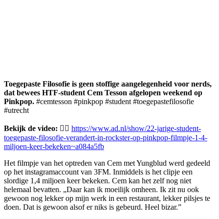
Toegepaste Filosofie is geen stoffige aangelegenheid voor nerds,
dat bewees HTF-student Cem Tesson afgelopen weekend op
Pinkpop.
#cemtesson #pinkpop #student #toegepastefilosofie
#utrecht
Bekijk de video: 👉🏻
https://www.ad.nl/show/22-jarige-student-
toegepaste-filosofie-verandert-in-rockster-op-pinkpop-filmpje-1-4-
miljoen-keer-bekeken~a084a5fb
Het filmpje van het optreden van Cem met Yungblud werd gedeeld
op het instagramaccount van 3FM. Inmiddels is het clipje een
slordige 1,4 miljoen keer bekeken. Cem kan het zelf nog niet
helemaal bevatten. „Daar kan ik moeilijk omheen. Ik zit nu ook
gewoon nog lekker op mijn werk in een restaurant, lekker pilsjes te
doen. Dat is gewoon alsof er niks is gebeurd. Heel bizar.”