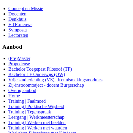
Concept en Missie
Docenten
Denkhuis
HTF-nieuws
Symposia
Lectoraten
Aanbod
(Pre)Master
Propedeuse
Bachelor Toegepast Filosoof (TF)
Bachelor TF Onderwijs (OW)
Vrije studierichting (VS) | Kennismakingsmodules
Zij-instroomtraject - docent Burgerschap
Overig aanbod
Home
Training | Faalmoed
Training | Praktische Wijsheid
Training | Tegenspraak
Leergang | Werkmeesterschap
Training | Werken met beelden
Training | Werken met waarden