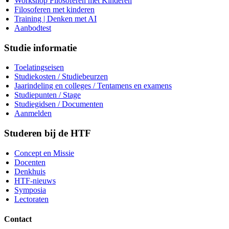
Workshop Filosoferen met Kinderen
Filosoferen met kinderen
Training | Denken met AI
Aanbodtest
Studie informatie
Toelatingseisen
Studiekosten / Studiebeurzen
Jaarindeling en colleges / Tentamens en examens
Studiepunten / Stage
Studiegidsen / Documenten
Aanmelden
Studeren bij de HTF
Concept en Missie
Docenten
Denkhuis
HTF-nieuws
Symposia
Lectoraten
Contact