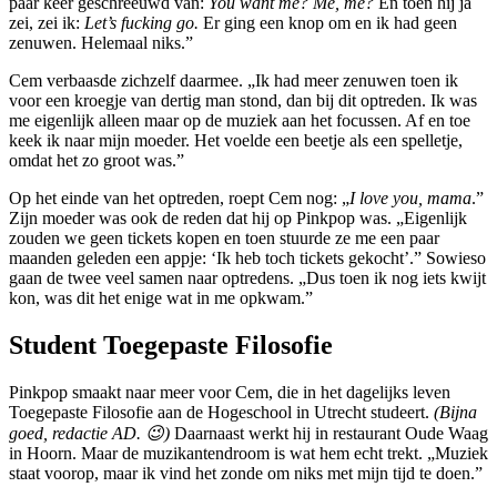
paar keer geschreeuwd van:
You want me? Me, me?
En toen hij ja
zei, zei ik:
Let’s fucking go.
Er ging een knop om en ik had geen
zenuwen. Helemaal niks.”
Cem verbaasde zichzelf daarmee. „Ik had meer zenuwen toen ik
voor een kroegje van dertig man stond, dan bij dit optreden. Ik was
me eigenlijk alleen maar op de muziek aan het focussen. Af en toe
keek ik naar mijn moeder. Het voelde een beetje als een spelletje,
omdat het zo groot was.”
Op het einde van het optreden, roept Cem nog: „
I love you, mama
.”
Zijn moeder was ook de reden dat hij op Pinkpop was. „Eigenlijk
zouden we geen tickets kopen en toen stuurde ze me een paar
maanden geleden een appje: ‘Ik heb toch tickets gekocht’.” Sowieso
gaan de twee veel samen naar optredens. „Dus toen ik nog iets kwijt
kon, was dit het enige wat in me opkwam.”
Student Toegepaste Filosofie
Pinkpop smaakt naar meer voor Cem, die in het dagelijks leven
Toegepaste Filosofie aan de Hogeschool in Utrecht studeert.
(Bijna
goed, redactie AD. 😉)
Daarnaast werkt hij in restaurant Oude Waag
in Hoorn. Maar de muzikantendroom is wat hem echt trekt. „Muziek
staat voorop, maar ik vind het zonde om niks met mijn tijd te doen.”