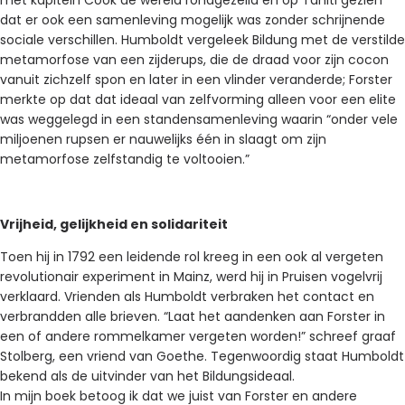
met kapitein Cook de wereld rondgezeild en op Tahiti gezien
dat er ook een samenleving mogelijk was zonder schrijnende
sociale verschillen. Humboldt vergeleek Bildung met de verstilde
metamorfose van een zijderups, die de draad voor zijn cocon
vanuit zichzelf spon en later in een vlinder veranderde; Forster
merkte op dat dat ideaal van zelfvorming alleen voor een elite
was weggelegd in een standensamenleving waarin “onder vele
miljoenen rupsen er nauwelijks één in slaagt om zijn
metamorfose zelfstandig te voltooien.”
Vrijheid, gelijkheid en solidariteit
Toen hij in 1792 een leidende rol kreeg in een ook al vergeten
revolutionair experiment in Mainz, werd hij in Pruisen vogelvrij
verklaard. Vrienden als Humboldt verbraken het contact en
verbrandden alle brieven. “Laat het aandenken aan Forster in
een of andere rommelkamer vergeten worden!” schreef graaf
Stolberg, een vriend van Goethe. Tegenwoordig staat Humboldt
bekend als de uitvinder van het Bildungsideaal.
In mijn boek betoog ik dat we juist van Forster en andere