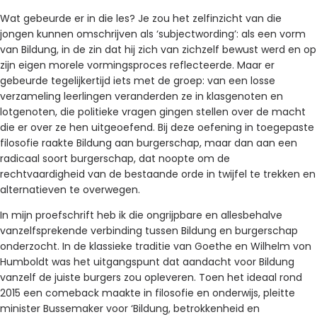
Wat gebeurde er in die les? Je zou het zelfinzicht van die
jongen kunnen omschrijven als ‘subjectwording’: als een vorm
van Bildung, in de zin dat hij zich van zichzelf bewust werd en op
zijn eigen morele vormingsproces reflecteerde. Maar er
gebeurde tegelijkertijd iets met de groep: van een losse
verzameling leerlingen veranderden ze in klasgenoten en
lotgenoten, die politieke vragen gingen stellen over de macht
die er over ze hen uitgeoefend. Bij deze oefening in toegepaste
filosofie raakte Bildung aan burgerschap, maar dan aan een
radicaal soort burgerschap, dat noopte om de
rechtvaardigheid van de bestaande orde in twijfel te trekken en
alternatieven te overwegen.
In mijn proefschrift heb ik die ongrijpbare en allesbehalve
vanzelfsprekende verbinding tussen Bildung en burgerschap
onderzocht. In de klassieke traditie van Goethe en Wilhelm von
Humboldt was het uitgangspunt dat aandacht voor Bildung
vanzelf de juiste burgers zou opleveren. Toen het ideaal rond
2015 een comeback maakte in filosofie en onderwijs, pleitte
minister Bussemaker voor ‘Bildung, betrokkenheid en