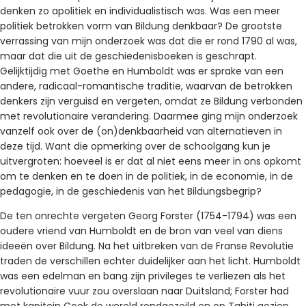
denken zo apolitiek en individualistisch was. Was een meer
politiek betrokken vorm van Bildung denkbaar? De grootste
verrassing van mijn onderzoek was dat die er rond 1790 al was,
maar dat die uit de geschiedenisboeken is geschrapt.
Gelijktijdig met Goethe en Humboldt was er sprake van een
andere, radicaal-romantische traditie, waarvan de betrokken
denkers zijn verguisd en vergeten, omdat ze Bildung verbonden
met revolutionaire verandering. Daarmee ging mijn onderzoek
vanzelf ook over de (on)denkbaarheid van alternatieven in
deze tijd. Want die opmerking over de schoolgang kun je
uitvergroten: hoeveel is er dat al niet eens meer in ons opkomt
om te denken en te doen in de politiek, in de economie, in de
pedagogie, in de geschiedenis van het Bildungsbegrip?
De ten onrechte vergeten Georg Forster (1754-1794) was een
oudere vriend van Humboldt en de bron van veel van diens
ideeën over Bildung. Na het uitbreken van de Franse Revolutie
traden de verschillen echter duidelijker aan het licht. Humboldt
was een edelman en bang zijn privileges te verliezen als het
revolutionaire vuur zou overslaan naar Duitsland; Forster had