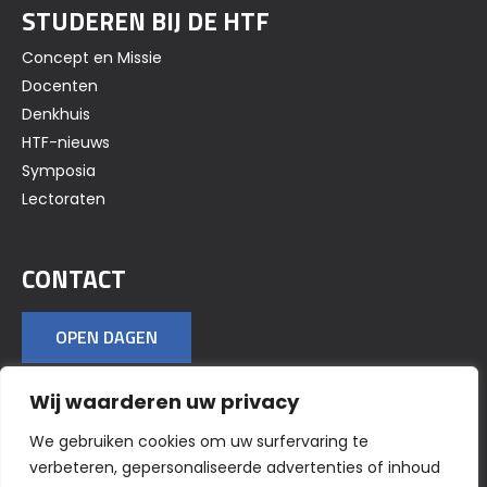
STUDEREN BIJ DE HTF
Concept en Missie
Docenten
Denkhuis
HTF-nieuws
Symposia
Lectoraten
CONTACT
OPEN DAGEN
Wij waarderen uw privacy
VOLG ONS OP SOCIAL MEDIA
We gebruiken cookies om uw surfervaring te
verbeteren, gepersonaliseerde advertenties of inhoud