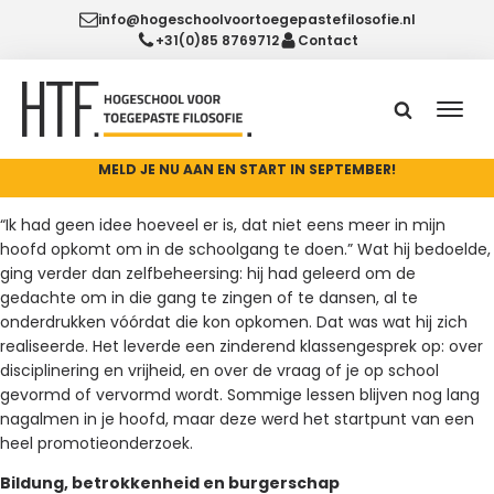
info@hogeschoolvoortoegepastefilosofie.nl
+31(0)85 8769712
Contact
MELD JE NU AAN EN START IN SEPTEMBER!
“Ik had geen idee hoeveel er is, dat niet eens meer in mijn
hoofd opkomt om in de schoolgang te doen.” Wat hij bedoelde,
ging verder dan zelfbeheersing: hij had geleerd om de
gedachte om in die gang te zingen of te dansen, al te
onderdrukken vóórdat die kon opkomen. Dat was wat hij zich
realiseerde. Het leverde een zinderend klassengesprek op: over
disciplinering en vrijheid, en over de vraag of je op school
gevormd of vervormd wordt. Sommige lessen blijven nog lang
nagalmen in je hoofd, maar deze werd het startpunt van een
heel promotieonderzoek.
Bildung, betrokkenheid en burgerschap