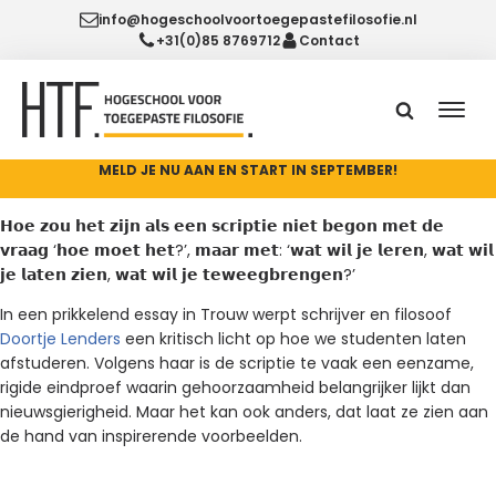
info@hogeschoolvoortoegepastefilosofie.nl
+31(0)85 8769712
Contact
MELD JE NU AAN EN START IN SEPTEMBER!
𝗛𝗼𝗲 𝘇𝗼𝘂 𝗵𝗲𝘁 𝘇𝗶𝗷𝗻 𝗮𝗹𝘀 𝗲𝗲𝗻 𝘀𝗰𝗿𝗶𝗽𝘁𝗶𝗲 𝗻𝗶𝗲𝘁 𝗯𝗲𝗴𝗼𝗻 𝗺𝗲𝘁 𝗱𝗲
𝘃𝗿𝗮𝗮𝗴 ‘𝗵𝗼𝗲 𝗺𝗼𝗲𝘁 𝗵𝗲𝘁?’, 𝗺𝗮𝗮𝗿 𝗺𝗲𝘁: ‘𝘄𝗮𝘁 𝘄𝗶𝗹 𝗷𝗲 𝗹𝗲𝗿𝗲𝗻, 𝘄𝗮𝘁 𝘄𝗶𝗹
𝗷𝗲 𝗹𝗮𝘁𝗲𝗻 𝘇𝗶𝗲𝗻, 𝘄𝗮𝘁 𝘄𝗶𝗹 𝗷𝗲 𝘁𝗲𝘄𝗲𝗲𝗴𝗯𝗿𝗲𝗻𝗴𝗲𝗻?’
In een prikkelend essay in Trouw werpt schrijver en filosoof
Doortje Lenders
een kritisch licht op hoe we studenten laten
afstuderen. Volgens haar is de scriptie te vaak een eenzame,
rigide eindproef waarin gehoorzaamheid belangrijker lijkt dan
nieuwsgierigheid. Maar het kan ook anders, dat laat ze zien aan
de hand van inspirerende voorbeelden.