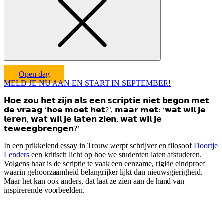
Open dag
MELD JE NU AAN EN START IN SEPTEMBER!
𝗛𝗼𝗲 𝘇𝗼𝘂 𝗵𝗲𝘁 𝘇𝗶𝗷𝗻 𝗮𝗹𝘀 𝗲𝗲𝗻 𝘀𝗰𝗿𝗶𝗽𝘁𝗶𝗲 𝗻𝗶𝗲𝘁 𝗯𝗲𝗴𝗼𝗻 𝗺𝗲𝘁
𝗱𝗲 𝘃𝗿𝗮𝗮𝗴 ‘𝗵𝗼𝗲 𝗺𝗼𝗲𝘁 𝗵𝗲𝘁?’, 𝗺𝗮𝗮𝗿 𝗺𝗲𝘁: ‘𝘄𝗮𝘁 𝘄𝗶𝗹 𝗷𝗲
𝗹𝗲𝗿𝗲𝗻, 𝘄𝗮𝘁 𝘄𝗶𝗹 𝗷𝗲 𝗹𝗮𝘁𝗲𝗻 𝘇𝗶𝗲𝗻, 𝘄𝗮𝘁 𝘄𝗶𝗹 𝗷𝗲
𝘁𝗲𝘄𝗲𝗲𝗴𝗯𝗿𝗲𝗻𝗴𝗲𝗻?’
In een prikkelend essay in Trouw werpt schrijver en filosoof
Doortje
Lenders
een kritisch licht op hoe we studenten laten afstuderen.
Volgens haar is de scriptie te vaak een eenzame, rigide eindproef
waarin gehoorzaamheid belangrijker lijkt dan nieuwsgierigheid.
Maar het kan ook anders, dat laat ze zien aan de hand van
inspirerende voorbeelden.