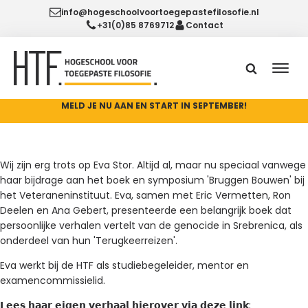
info@hogeschoolvoortoegepastefilosofie.nl
+31(0)85 8769712
Contact
MELD JE NU AAN EN START IN SEPTEMBER!
Wij zijn erg trots op Eva Stor. Altijd al, maar nu speciaal vanwege
haar bijdrage aan het boek en symposium 'Bruggen Bouwen' bij
het Veteraneninstituut. Eva, samen met Eric Vermetten, Ron
Deelen en Ana Gebert, presenteerde een belangrijk boek dat
persoonlijke verhalen vertelt van de genocide in Srebrenica, als
onderdeel van hun 'Terugkeerreizen'.
Eva werkt bij de HTF als studiebegeleider, mentor en
examencommissielid.
𝗟𝗲𝗲𝘀 𝗵𝗮𝗮𝗿 𝗲𝗶𝗴𝗲𝗻 𝘃𝗲𝗿𝗵𝗮𝗮𝗹 𝗵𝗶𝗲𝗿𝗼𝘃𝗲𝗿 𝘃𝗶𝗮 𝗱𝗲𝘇𝗲 𝗹𝗶𝗻𝗸: