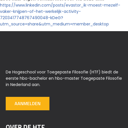
https://www.linkedin.com/posts/evastor_ik-moest-mezelf-
vaker-knijpen-of-het-werkelijk-activity-
7203417748767490048-kDeG?
utm_source=share&utm_medium=member_desktop
De Hogeschool voor Toegepaste Filosofie (HTF) biedt de
eerste hbo-bachelor en hbo-master Toegepaste Filosofie
in Nederland aan.
AANMELDEN
OVER DE HTF