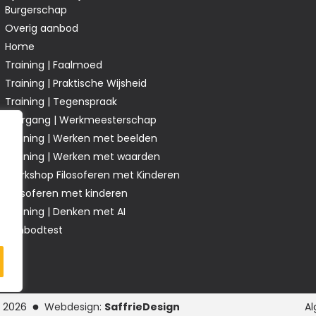
Burgerschap
Overig aanbod
Home
Training | Faalmoed
Training | Praktische Wijsheid
Training | Tegenspraak
Leergang | Werkmeesterschap
Training | Werken met beelden
Training | Werken met waarden
Workshop Filosoferen met Kinderen
Filosoferen met kinderen
Training | Denken met AI
Aanbodtest
.
2026
Webdesign:
SaffrieDesign
A