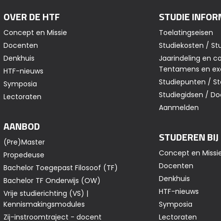
OVER DE HTF
STUDIE INFOR
Concept en Missie
Toelatingseisen
Docenten
Studiekosten / St
Denkhuis
Jaarindeling en co
Tentamens en e
HTF-nieuws
Studiepunten / S
Symposia
Studiegidsen / 
Lectoraten
Aanmelden
AANBOD
STUDEREN BIJ
(Pre)Master
Concept en Missi
Propedeuse
Docenten
Bachelor Toegepast Filosoof (TF)
Denkhuis
Bachelor TF Onderwijs (OW)
HTF-nieuws
Vrije studierichting (VS) |
Kennismakingsmodules
Symposia
Zij-instroomtraject - docent
Lectoraten