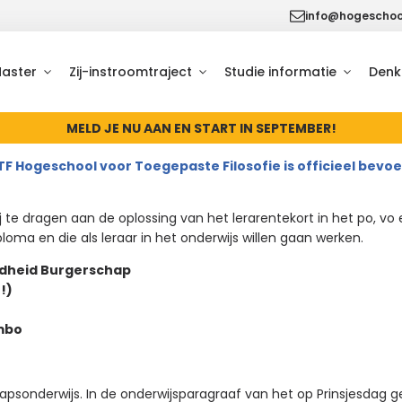
info@hogeschool
Master
Zij-instroomtraject
Studie informatie
Denk
MELD JE NU AAN EN START IN SEPTEMBER!
TF Hogeschool voor Toegepaste Filosofie is officieel bevo
ij te dragen aan de oplossing van het lerarentekort in het po, vo 
oma en die als leraar in het onderwijs willen gaan werken.
gdheid Burgerschap
!)
 mbo
apsonderwijs. In de onderwijsparagraaf van het op Prinsjesda