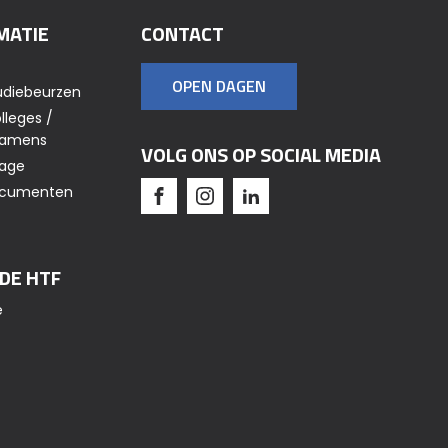
MATIE
CONTACT
OPEN DAGEN
udiebeurzen
lleges /
xamens
VOLG ONS OP SOCIAL MEDIA
tage
Documenten
 DE HTF
e