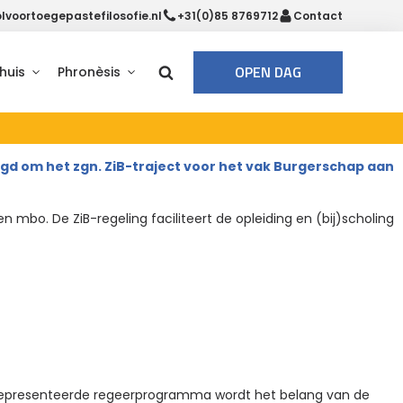
voortoegepastefilosofie.nl
+31(0)85 8769712
Contact
OPEN DAG
huis
Phronèsis
egd om het zgn. ZiB-traject voor het vak Burgerschap aan
en mbo. De ZiB-regeling faciliteert de opleiding en (bij)scholing
g gepresenteerde regeerprogramma wordt het belang van de