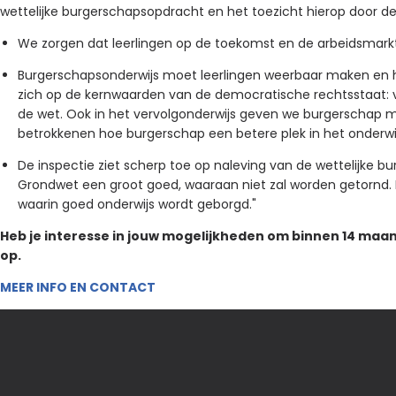
wettelijke burgerschapsopdracht en het toezicht hierop door de
We zorgen dat leerlingen op de toekomst en de arbeidsmarkt
Burgerschapsonderwijs moet leerlingen weerbaar maken en he
zich op de kernwaarden van de democratische rechtsstaat: vrij
de wet. Ook in het vervolgonderwijs geven we burgerschap m
betrokkenen hoe burgerschap een betere plek in het onderwijs
De inspectie ziet scherp toe op naleving van de wettelijke bu
Grondwet een groot goed, waaraan niet zal worden getornd. De
waarin goed onderwijs wordt geborgd."
Heb je interesse in jouw mogelijkheden om binnen 14 maa
op.
MEER INFO EN CONTACT