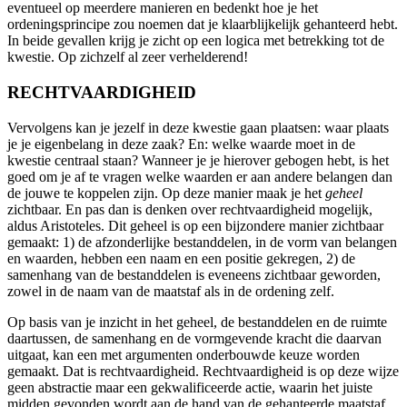
eventueel op meerdere manieren en bedenkt hoe je het
ordeningsprincipe zou noemen dat je klaarblijkelijk gehanteerd hebt.
In beide gevallen krijg je zicht op een logica met betrekking tot de
kwestie. Op zichzelf al zeer verhelderend!
RECHTVAARDIGHEID
Vervolgens kan je jezelf in deze kwestie gaan plaatsen: waar plaats
je je eigenbelang in deze zaak? En: welke waarde moet in de
kwestie centraal staan? Wanneer je je hierover gebogen hebt, is het
goed om je af te vragen welke waarden er aan andere belangen dan
de jouwe te koppelen zijn. Op deze manier maak je het
geheel
zichtbaar. En pas dan is denken over rechtvaardigheid mogelijk,
aldus Aristoteles. Dit geheel is op een bijzondere manier zichtbaar
gemaakt: 1) de afzonderlijke bestanddelen, in de vorm van belangen
en waarden, hebben een naam en een positie gekregen, 2) de
samenhang van de bestanddelen is eveneens zichtbaar geworden,
zowel in de naam van de maatstaf als in de ordening zelf.
Op basis van je inzicht in het geheel, de bestanddelen en de ruimte
daartussen, de samenhang en de vormgevende kracht die daarvan
uitgaat, kan een met argumenten onderbouwde keuze worden
gemaakt. Dat is rechtvaardigheid. Rechtvaardigheid is op deze wijze
geen abstractie maar een gekwalificeerde actie, waarin het juiste
midden gevonden wordt aan de hand van de gehanteerde maatstaf.