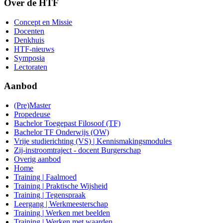
Over de HTF
Concept en Missie
Docenten
Denkhuis
HTF-nieuws
Symposia
Lectoraten
Aanbod
(Pre)Master
Propedeuse
Bachelor Toegepast Filosoof (TF)
Bachelor TF Onderwijs (OW)
Vrije studierichting (VS) | Kennismakingsmodules
Zij-instroomtraject - docent Burgerschap
Overig aanbod
Home
Training | Faalmoed
Training | Praktische Wijsheid
Training | Tegenspraak
Leergang | Werkmeesterschap
Training | Werken met beelden
Training | Werken met waarden