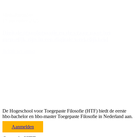
Media
Phronèsis
17 november 2025
Digitale transformatie en de vraag naar het
menselijk zijn in een digitale werkelijkheid
Bekijk het artikel
De Hogeschool voor Toegepaste Filosofie (HTF) biedt de eerste
hbo-bachelor en hbo-master Toegepaste Filosofie in Nederland aan.
Aanmelden