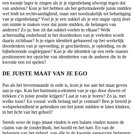
een toontje lager te zingen als je je eigenbelang afweegt tegen dat
van anderen? Kun je het hebben als het geformuleerde juiste midden
wel leidt tot rechtvaardigheid, maar niet noodzakelijk tot behartiging
van je eigenbelang? Voel je je een sukkel als je een stapje opzij doet
om ruimte te maken voor dat juiste midden, de belangen van
anderen? Zo ja: hoe zit dat sukkel-voelen in elkaar? Welk
achterstallig onderhoud in het doordenken van je verleden wordt
daarin zichtbaar? Is je eigen identiteit gebaseerd op het werkelijk
doordenken van je opvoeding, je geschiedenis, je opleiding, en de
bijbehorende oogkleppen? Kan je die identiteit op een reële manier
positioneren ten opzichte van identiteiten van de anderen die in de
kwestie een rol spelen?
DE JUISTE MAAT VAN JE EGO
Pas als het bovenstaande in orde is, kom je toe aan het maat geven
aan je ego. Kan het harmonica-element van je ego door duwen of
trekken z’n juiste positie krijgen? Laat je van je horen? Zo ja, met
welke toon? En vooral: welk belang stel je centraal? Ben je bereid je
welsprekendheid te gebruiken om het juiste midden te laten klinken,
in het licht van het geheel?
Steeds weer de (ego-)maat vinden is een balans vinden tussen de
claims van de (onder)buik, het hoofd en het hart. En van de
belangen van het geheel, van alle in de kwestie aanwezige belangen.