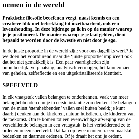
nemen in de wereld
Praktische filosofie beoefenen vergt, naast kennis en een
creatieve blik met betrekking tot inzetbaarheid, óók een
levenshouding. In deze bijdrage ga ik in op de manier waarop
je je positioneert. De manier waarop je je laat gelden, dient
bepaald te worden door de kwestie en niet door je ego.
In de juiste proportie in de wereld zijn: voor ons dagelijks werk? Ja,
we doen het voortdurend maar die ‘juiste proportie’ impliceert ook
dat het niet gemakkelijk is. Een paar vaardigheden zijn
onontbeerlijk: verplaatsing, analytisch vermogen, het kunnen zien
van gehelen, zelfreflectie en een uitgekristalliseerde identiteit.
SPEELVELD
In elk vraagstuk vallen belangen te onderkennen, vaak van meer
belanghebbenden dan je in eerste instantie zou denken. De belangen
van de minst ‘stemhebbenden’ vallen snel buiten beeld; je kunt
daarbij denken aan de kinderen, natuur, huisdieren, de kinderen van
de toekomst. Om te komen tot een evenwichtige afweging van de
verschillende belangen in een vraagstuk, is het verhelderend ze te
ordenen in een speelveld. Dat kan op twee manieren: een maatstaf
bedenken en daarmee ordenen. Of je draait het om: je ordent,