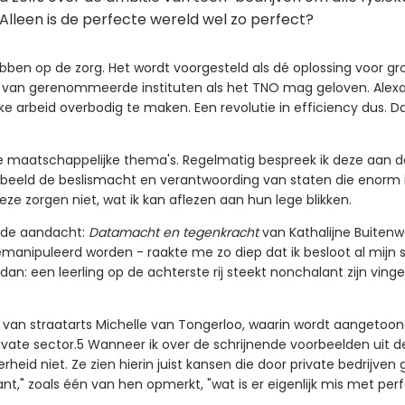
. Alleen is de perfecte wereld wel zo perfect?
ben op de zorg. Het wordt voorgesteld als dé oplossing voor gro
n van gerenommeerde instituten als het TNO mag geloven. Alex
e arbeid overbodig te maken. Een revolutie in efficiency dus. Dat
e maatschappelijke thema's. Regelmatig bespreek ik deze aan de h
orbeeld de beslismacht en verantwoording van staten die enorm 
eze zorgen niet, wat ik kan aflezen aan hun lege blikken.
r de aandacht:
Datamacht en tegenkracht
van Kathalijne Buitenw
nipuleerd worden - raakte me zo diep dat ik besloot al mijn s
: een leerling op de achterste rij steekt nonchalant zijn vinge
an straatarts Michelle van Tongerloo, waarin wordt aangetoond d
vate sector.5 Wanneer ik over de schrijnende voorbeelden uit de 
eid niet. Ze zien hierin juist kansen die door private bedrijven
nt," zoals één van hen opmerkt, "wat is er eigenlijk mis met per