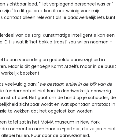
 en zichtbaar leed. "Het verplegend personeel was er,"
ijn." In dit gesprek kon ik ook weinig voor mijn
contact alleen relevant als je daadwerkelijk iets kunt
erdeel van de zorg. Kunstmatige intelligentie kan een
 Dit is wat ik 'het bakkie troost' zou willen noemen -
hoefte aan verbinding en gedeelde aanwezigheid in
en. Maar is dit genoeg? Komt AI zelfs maar in de buurt
erkelijk betekent.
as veelvuldig aan: "
we bestaan enkel in de blik van de
ie fundamenteel niet kan, is daadwerkelijk aanwezig
tkomst of doel. Het gaat om de hand op je schouder, de
lijkheid zichtbaar wordt en wat spontaan ontstaat in
llusie te wekken dat het opgelost kan worden.
een tafel zat in het MoMA museum in New York.
de momenten nam haar ex-partner, die ze jaren niet
llebei huilen. Puur door de aanwezigheid.