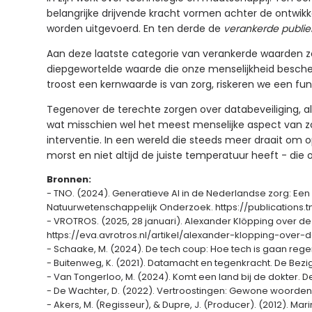
belangrijke drijvende kracht vormen achter de ontwikk
worden uitgevoerd. En ten derde de
verankerde publi
Aan deze laatste categorie van verankerde waarden zo
diepgewortelde waarde die onze menselijkheid besche
troost een kernwaarde is van zorg, riskeren we een f
Tegenover de terechte zorgen over databeveiliging, a
wat misschien wel het meest menselijke aspect van zor
interventie. In een wereld die steeds meer draait om o
morst en niet altijd de juiste temperatuur heeft - die 
Bronnen:
- TNO. (2024). Generatieve AI in de Nederlandse zorg: Ee
Natuurwetenschappelijk Onderzoek. https://publications.
- VROTROS. (2025, 28 januari). Alexander Klöpping over d
https://eva.avrotros.nl/artikel/alexander-klopping-ove
- Schaake, M. (2024). De tech coup: Hoe tech is gaan reg
- Buitenweg, K. (2021). Datamacht en tegenkracht. De Bezige
- Van Tongerloo, M. (2024). Komt een land bij de dokter. 
- De Wachter, D. (2022). Vertroostingen: Gewone woorde
- Akers, M. (Regisseur), & Dupre, J. (Producer). (2012). Ma