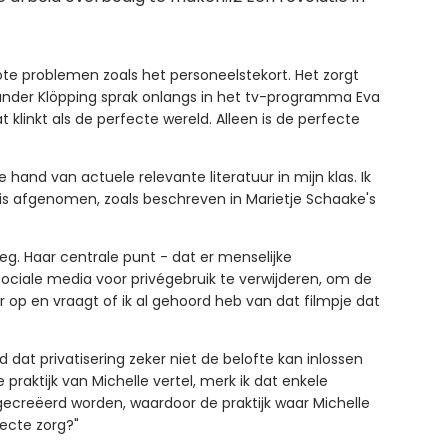
te problemen zoals het personeelstekort. Het zorgt
ander Klöpping sprak onlangs in het tv-programma Eva
 klinkt als de perfecte wereld. Alleen is de perfecte
and van actuele relevante literatuur in mijn klas. Ik
is afgenomen, zoals beschreven in Marietje Schaake's
eg. Haar centrale punt - dat er menselijke
ociale media voor privégebruik te verwijderen, om de
r op en vraagt of ik al gehoord heb van dat filmpje dat
at privatisering zeker niet de belofte kan inlossen
praktijk van Michelle vertel, merk ik dat enkele
 gecreëerd worden, waardoor de praktijk waar Michelle
fecte zorg?"