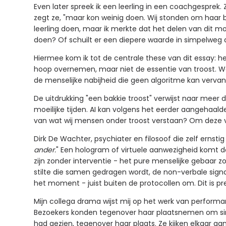
Even later spreek ik een leerling in een coachgesprek.
zegt ze, "maar kon weinig doen. Wij stonden om haar be
leerling doen, maar ik merkte dat het delen van dit m
doen? Of schuilt er een diepere waarde in simpelweg 
Hiermee kom ik tot de centrale these van dit essay: 
hoop overnemen, maar niet de essentie van troost. Want 
de menselijke nabijheid die geen algoritme kan verva
De uitdrukking "een bakkie troost" verwijst naar meer
moeilijke tijden. AI kan volgens het eerder aangehaal
van wat wij mensen onder troost verstaan? Om deze v
Dirk De Wachter, psychiater en filosoof die zelf ernstig z
ander.
" Een hologram of virtuele aanwezigheid komt d
zijn zonder interventie - het pure menselijke gebaar 
stilte die samen gedragen wordt, de non-verbale sign
het moment - juist buiten de protocollen om. Dit is pre
Mijn collega drama wijst mij op het werk van perfor
Bezoekers konden tegenover haar plaatsnemen om si
had gezien, tegenover haar plaats. Ze kijken elkaar 