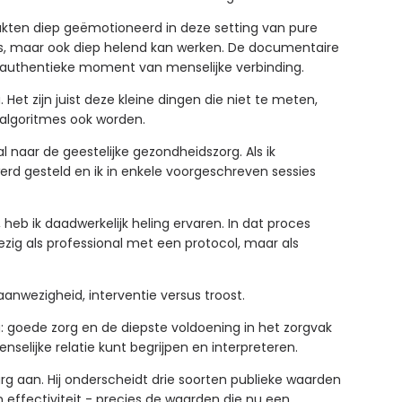
aakten diep geëmotioneerd in deze setting van pure
am is, maar ook diep helend kan werken. De documentaire
t authentieke moment van menselijke verbinding.
et zijn juist deze kleine dingen die niet te meten,
algoritmes ook worden.
l naar de geestelijke gezondheidszorg. Als ik
erd gesteld en ik in enkele voorgeschreven sessies
 heb ik daadwerkelijk heling ervaren. In dat proces
ezig als professional met een protocol, maar als
 aanwezigheid, interventie versus troost.
: goede zorg en de diepste voldoening in het zorgvak
nselijke relatie kunt begrijpen en interpreteren.
urg aan. Hij onderscheidt drie soorten publieke waarden
en effectiviteit - precies de waarden die nu een