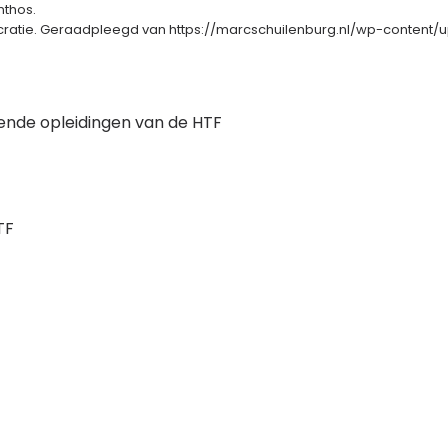
nthos.
aucratie. Geraadpleegd van https://marcschuilenburg.nl/wp-content
lende opleidingen van de HTF
TF