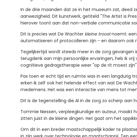
In de drie maanden dat ze in het museum zat, deed ze
aanwezigheid. Dit kunstwerk, getiteld "The Artist is P
hierover toont aan dat non-verbale communicatie soms
Dit is precies wat De Wachter
kleine troost
noemt: een b
automatiseren of protocolleren zijn - en daarom ook
Tegelijkertijd wordt steeds meer in de zorg gevangen i
terugdenk aan mijn persoonlijke ervaringen, heb ik vr
cognitieve gedragstherapie weer "op de rit moest zijn"
Pas toen er echt tijd en ruimte was in een langdurig tr
erken ik zelf ook het helende effect van wat De Wachte
medemens. Het was een interactie van mens tot mens, 
Dit is de tegenstelling die AI in de zorg zo scherp aan 
Tommie Niessen, verpleegkundige en auteur, maakt het
zitten juist in de kleine dingen. Het gaat om het oppik
Om dit in een breder maatschappelijk kader te plaatsen
in zijn werk over technologie en maatschappij. Ten ee