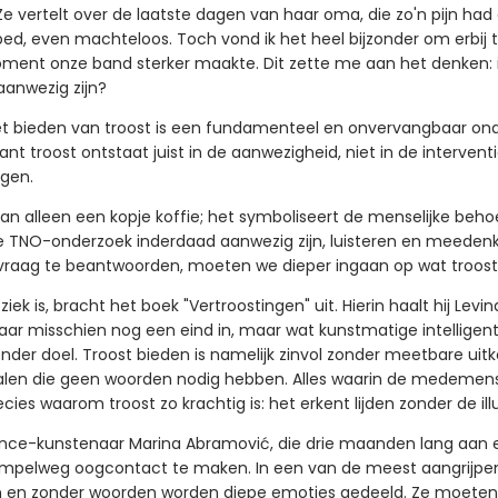
 Ze vertelt over de laatste dagen van haar oma, die zo'n pijn had
d, even machteloos. Toch vond ik het heel bijzonder om erbij te z
oment onze band sterker maakte. Dit zette me aan het denken: is 
aanwezig zijn?
het bieden van troost is een fundamenteel en onvervangbaar ond
troost ontstaat juist in de aanwezigheid, niet in de interventie.
ngen.
 dan alleen een kopje koffie; het symboliseert de menselijke be
de TNO-onderzoek inderdaad aanwezig zijn, luisteren en meedenk
raag te beantwoorden, moeten we dieper ingaan op wat troost w
iek is, bracht het boek "Vertroostingen" uit. Hierin haalt hij Levin
aar misschien nog een eind in, maar wat kunstmatige intelligent
zonder doel. Troost bieden is namelijk zinvol zonder meetbare ui
alen die geen woorden nodig hebben. Alles waarin de medemense
cies waarom troost zo krachtig is: het erkent lijden zonder de i
mance-kunstenaar Marina Abramović, die drie maanden lang aan 
mpelweg oogcontact te maken. In een van de meest aangrijpen
aan en zonder woorden worden diepe emoties gedeeld. Ze moeten a