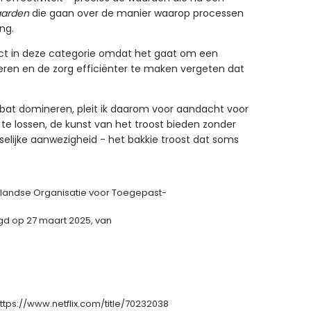
aarden
die gaan over de manier waarop processen
ng.
fect in deze categorie omdat het gaat om een
ren en de zorg efficiënter te maken vergeten dat
ebat domineren, pleit ik daarom voor aandacht voor
te lossen, de kunst van het troost bieden zonder
nselijke aanwezigheid - het bakkie troost dat soms
erlandse Organisatie voor Toegepast-
gd op 27 maart 2025, van
 https://www.netflix.com/title/70232038