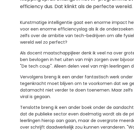
efficiency dus. Dat klinkt als de perfecte wereld
Kunstmatige intelligentie gaat een enorme impact heb
voor een enorme efficiencyslag als ik de onderzoeke
zelfs over de ambitie van tech-bedrijven om alle fysiek
wereld wel zo perfect?
Als docent maatschappijleer denk ik veel na over grot
ben bevlogen in het uiten van mijn zorgen over bijvo
"De tech coup". Alleen delen veel van mijn leerlingen d
Vervolgens breng ik een ander fantastisch werk onde
tegenkracht moet blijven om te voorkomen dat we gema
datamacht niet verder te doen toenemen. Maar zelfs dan
viral is gegaan.
Tenslotte breng ik een ander boek onder de aandacht v
dat de publieke sector even doelmatig wordt als de pri
leerlingen hierop aan gaan, maar de overgrote meerderh
over schrijft daadwerkelijk zou kunnen veranderen. "Wa