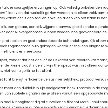
 talloze soortgelijke ervaringen op. Ook volledig onbekenden r
resent", laat zien dat werkelijk gezien worden niet alleen zeldza
 krachtiger is dan taal en enkel en alleen kan ontstaan in he
lik, een gebaar, een stilzwijgende aanwezigheid zonder agenda. H
 niet door AI overgenomen kunnen worden, hoe geavanceerd de 
n protocollen en gestandaardiseerde behandelingen. Kijk alleen a
ij vaak zogenaamde hulp gekregen waarbij er snel een diagnose w
 - efficiënt en meetbaar.
aject, zonder dat het doel of de uitkomst van tevoren vaststond,
r de 'kleine troost' noemt. Mijn therapeut was niet alleen aanw
niet van algoritme tot cliënt.
het licht brengt: efficiëntie versus menselijkheid, protocol versus
 meer dan duidelijk in zijn veelgelezen boek Tommie in de zorg
ken van subtiele signalen die je alleen vanuit een opgebouwde me
 haal ik hoogleraar digital surveillance filosoof Marc Schuilenb
rste de
stuwende publieke waarden
zoals veiligheid, efficiëntie 