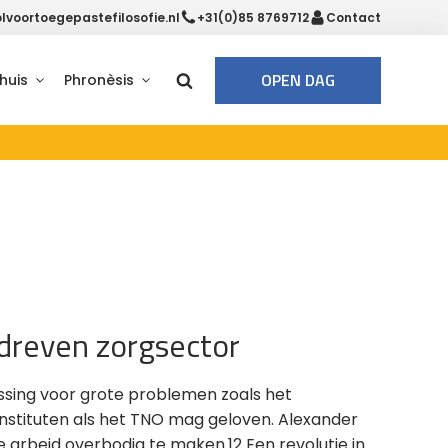
voortoegepastefilosofie.nl
+31(0)85 8769712
Contact
OPEN DAG
huis
Phronèsis
dreven zorgsector
ssing voor grote problemen zoals het
nstituten als het TNO mag geloven. Alexander
 arbeid overbodig te maken.12 Een revolutie in