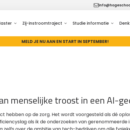
info@hogeschool
Master
Zij-instroomtraject
Studie informatie
Denk
MELD JE NU AAN EN START IN SEPTEMBER!
n menselijke troost in een AI-ge
ct hebben op de zorg. Het wordt voorgesteld als dé oplo
ficiencyslag als ik de onderzoeken van gerenommeerde i
zelfs over de ambitie van tech-bedrijven om alle fysieke