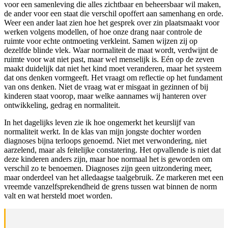
voor een samenleving die alles zichtbaar en beheersbaar wil maken,
de ander voor een staat die verschil opoffert aan samenhang en orde.
Weer een ander laat zien hoe het gesprek over zin plaatsmaakt voor
werken volgens modellen, of hoe onze drang naar controle de
ruimte voor echte ontmoeting verkleint. Samen wijzen zij op
dezelfde blinde vlek. Waar normaliteit de maat wordt, verdwijnt de
ruimte voor wat niet past, maar wel menselijk is. Eén op de zeven
maakt duidelijk dat niet het kind moet veranderen, maar het systeem
dat ons denken vormgeeft. Het vraagt om reflectie op het fundament
van ons denken. Niet de vraag wat er misgaat in gezinnen of bij
kinderen staat voorop, maar welke aannames wij hanteren over
ontwikkeling, gedrag en normaliteit.
In het dagelijks leven zie ik hoe ongemerkt het keurslijf van
normaliteit werkt. In de klas van mijn jongste dochter worden
diagnoses bijna terloops genoemd. Niet met verwondering, niet
aarzelend, maar als feitelijke constatering. Het opvallende is niet dat
deze kinderen anders zijn, maar hoe normaal het is geworden om
verschil zo te benoemen. Diagnoses zijn geen uitzondering meer,
maar onderdeel van het alledaagse taalgebruik. Ze markeren met een
vreemde vanzelfsprekendheid de grens tussen wat binnen de norm
valt en wat hersteld moet worden.