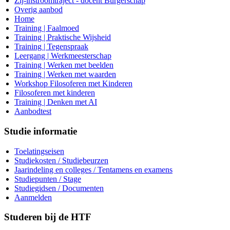
Zij-instroomtraject - docent Burgerschap
Overig aanbod
Home
Training | Faalmoed
Training | Praktische Wijsheid
Training | Tegenspraak
Leergang | Werkmeesterschap
Training | Werken met beelden
Training | Werken met waarden
Workshop Filosoferen met Kinderen
Filosoferen met kinderen
Training | Denken met AI
Aanbodtest
Studie informatie
Toelatingseisen
Studiekosten / Studiebeurzen
Jaarindeling en colleges / Tentamens en examens
Studiepunten / Stage
Studiegidsen / Documenten
Aanmelden
Studeren bij de HTF