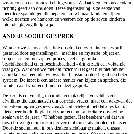
woorden aan een noodzakelijk gesprek. Ze laat zien hoe ons denken
richting geeft aan ons doen. Deze tegenstelling is de eerste van
meerdere spanningen die bepalen hoe wij naar kinderen kijken,
welke normen we hanteren en waarom één op de zeven kinderen
uiteindelijk jeugdhulp krijgt.
ANDER SOORT GESPREK
Wanneer we eenmaal zien hoe ons denken over kinderen wordt
gestuurd door tegenstellingen - machine en mysterie, object en
subject, zin en nut, zijn en proces, heel en gebroken,
beschikbaarheid en onbeschikbaarheid - dringt zich een volgende
vraag op. Wat doen we met dat inzicht? Het gaat hier niet om het
aanreiken van een nieuwe waarheid, instant-oplossing of een beter
systeem. De inzet is een andere manier van kijken en spreken, die
ruimte maakt voor een fundamenteel gesprek.
De kern is eenvoudig, maar niet gemakkelijk. Verschil is geen
afwijking die automatisch om correctie vraagt, maar een gegeven dat
om erkenning en gesprek vraagt. Dat betekent niet dat alles kan of
niets meer hoeft. Ik pleit niet voor een anti-autoritaire opvoeding
zoals we in de jaren ’70 hebben gezien. Het betekent wel dat we
onszelf dwingen om niet ieder verschil direct als probleem te lezen.
Door de spanningen in ons denken zichtbaar te maken, ontstaat
ruimte om vanzelfsprekendheden te bevragen. Waarom vinden we