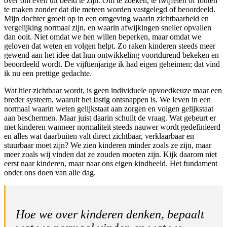
over om even uit beeld te zijn. Om te zoeken, te twijfelen of fouten
te maken zonder dat die meteen worden vastgelegd of beoordeeld.
Mijn dochter groeit op in een omgeving waarin zichtbaarheid en
vergelijking normaal zijn, en waarin afwijkingen sneller opvallen
dan ooit. Niet omdat we hen willen beperken, maar omdat we
geloven dat weten en volgen helpt. Zo raken kinderen steeds meer
gewend aan het idee dat hun ontwikkeling voortdurend bekeken en
beoordeeld wordt. De vijftienjarige ik had eigen geheimen; dat vind
ik nu een prettige gedachte.
Wat hier zichtbaar wordt, is geen individuele opvoedkeuze maar een
breder systeem, waaruit het lastig ontsnappen is. We leven in een
normaal waarin weten gelijkstaat aan zorgen en volgen gelijkstaat
aan beschermen. Maar juist daarin schuilt de vraag. Wat gebeurt er
met kinderen wanneer normaliteit steeds nauwer wordt gedefinieerd
en alles wat daarbuiten valt direct zichtbaar, verklaarbaar en
stuurbaar moet zijn? We zien kinderen minder zoals ze zijn, maar
meer zoals wij vinden dat ze zouden moeten zijn. Kijk daarom niet
eerst naar kinderen, maar naar ons eigen kindbeeld. Het fundament
onder ons doen van alle dag.
Hoe we over kinderen denken, bepaalt