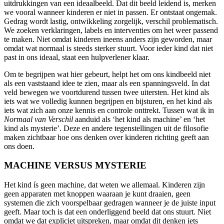
uitdrukkingen van een ideaalbeeld. Dat dit beeld leidend is, merken
we vooral wanneer kinderen er niet in passen. Er ontstaat ongemak.
Gedrag wordt lastig, ontwikkeling zorgelijk, verschil problematisch.
We zoeken verklaringen, labels en interventies om het weer passend
te maken. Niet omdat kinderen ineens anders zijn geworden, maar
omdat wat normaal is steeds sterker stuurt. Voor ieder kind dat niet
past in ons ideaal, staat een hulpverlener klaar.
Om te begrijpen wat hier gebeurt, helpt het om ons kindbeeld niet
als een vaststaand idee te zien, maar als een spanningsveld. In dat
veld bewegen we voortdurend tussen twee uitersten. Het kind als
iets wat we volledig kunnen begrijpen en bijsturen, en het kind als
iets wat zich aan onze kennis en controle onttrekt. Tussen wat ik in
Normaal van Verschil
aanduid als ‘het kind als machine’ en ‘het
kind als mysterie’. Deze en andere tegenstellingen uit de filosofie
maken zichtbaar hoe ons denken over kinderen richting geeft aan
ons doen.
MACHINE VERSUS MYSTERIE
Het kind ís geen machine, dat weten we allemaal. Kinderen zijn
geen apparaten met knoppen waaraan je kunt draaien, geen
systemen die zich voorspelbaar gedragen wanneer je de juiste input
geeft. Maar toch is dat een onderliggend beeld dat ons stuurt. Niet
omdat we dat expliciet uitspreken, maar omdat dit denken iets