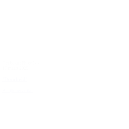
Het begrip
Phronèsis
17 maart 2025
‘Domheid’
Bekijk het artikel