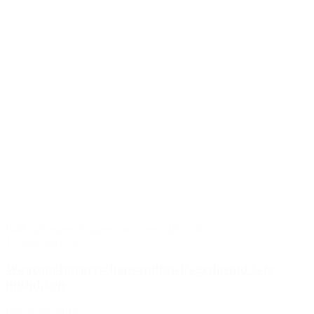
Bildung
burgerschap
persoonsvorming
Phronèsis
15 november 2023
Waarom burgerschapsonderwijs gedoemd is te
mislukken
Bekijk het artikel