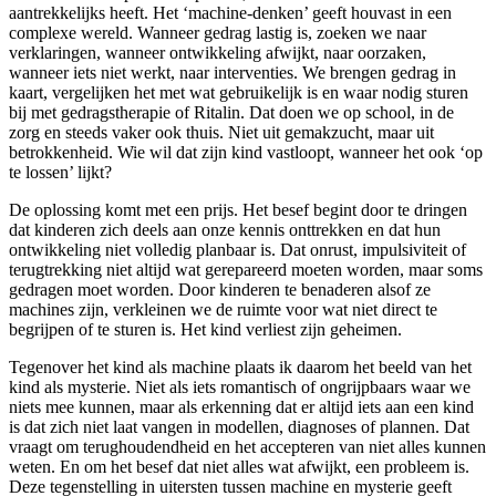
aantrekkelijks heeft. Het ‘machine-denken’ geeft houvast in een
complexe wereld. Wanneer gedrag lastig is, zoeken we naar
verklaringen, wanneer ontwikkeling afwijkt, naar oorzaken,
wanneer iets niet werkt, naar interventies. We brengen gedrag in
kaart, vergelijken het met wat gebruikelijk is en waar nodig sturen
bij met gedragstherapie of Ritalin. Dat doen we op school, in de
zorg en steeds vaker ook thuis. Niet uit gemakzucht, maar uit
betrokkenheid. Wie wil dat zijn kind vastloopt, wanneer het ook ‘op
te lossen’ lijkt?
De oplossing komt met een prijs. Het besef begint door te dringen
dat kinderen zich deels aan onze kennis onttrekken en dat hun
ontwikkeling niet volledig planbaar is. Dat onrust, impulsiviteit of
terugtrekking niet altijd wat gerepareerd moeten worden, maar soms
gedragen moet worden. Door kinderen te benaderen alsof ze
machines zijn, verkleinen we de ruimte voor wat niet direct te
begrijpen of te sturen is. Het kind verliest zijn geheimen.
Tegenover het kind als machine plaats ik daarom het beeld van het
kind als mysterie. Niet als iets romantisch of ongrijpbaars waar we
niets mee kunnen, maar als erkenning dat er altijd iets aan een kind
is dat zich niet laat vangen in modellen, diagnoses of plannen. Dat
vraagt om terughoudendheid en het accepteren van niet alles kunnen
weten. En om het besef dat niet alles wat afwijkt, een probleem is.
Deze tegenstelling in uitersten tussen machine en mysterie geeft