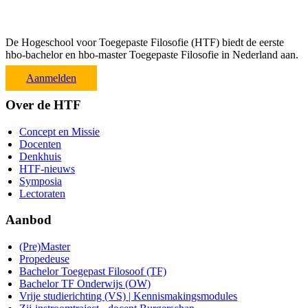
De Hogeschool voor Toegepaste Filosofie (HTF) biedt de eerste
hbo-bachelor en hbo-master Toegepaste Filosofie in Nederland aan.
Aanmelden
Over de HTF
Concept en Missie
Docenten
Denkhuis
HTF-nieuws
Symposia
Lectoraten
Aanbod
(Pre)Master
Propedeuse
Bachelor Toegepast Filosoof (TF)
Bachelor TF Onderwijs (OW)
Vrije studierichting (VS) | Kennismakingsmodules