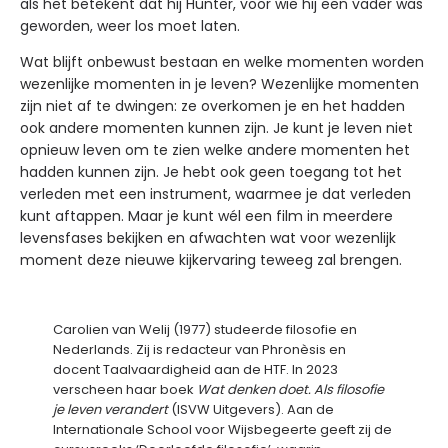
als het betekent dat hij Hunter, voor wie hij een vader was
geworden, weer los moet laten.
Wat blijft onbewust bestaan en welke momenten worden
wezenlijke momenten in je leven? Wezenlijke momenten
zijn niet af te dwingen: ze overkomen je en het hadden
ook andere momenten kunnen zijn. Je kunt je leven niet
opnieuw leven om te zien welke andere momenten het
hadden kunnen zijn. Je hebt ook geen toegang tot het
verleden met een instrument, waarmee je dat verleden
kunt aftappen. Maar je kunt wél een film in meerdere
levensfases bekijken en afwachten wat voor wezenlijk
moment deze nieuwe kijkervaring teweeg zal brengen.
Carolien van Welij (1977) studeerde filosofie en
Nederlands. Zij is redacteur van Phronèsis en
docent Taalvaardigheid aan de HTF. In 2023
verscheen haar boek
Wat denken doet. Als filosofie
je leven verandert
(ISVW Uitgevers). Aan de
Internationale School voor Wijsbegeerte geeft zij de