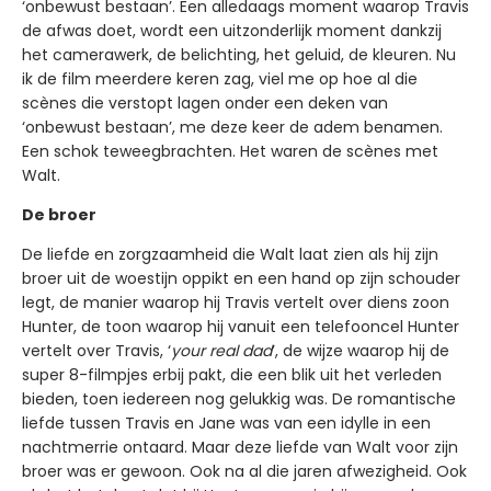
‘onbewust bestaan’. Een alledaags moment waarop Travis
de afwas doet, wordt een uitzonderlijk moment dankzij
het camerawerk, de belichting, het geluid, de kleuren. Nu
ik de film meerdere keren zag, viel me op hoe al die
scènes die verstopt lagen onder een deken van
‘onbewust bestaan’, me deze keer de adem benamen.
Een schok teweegbrachten. Het waren de scènes met
Walt.
De broer
De liefde en zorgzaamheid die Walt laat zien als hij zijn
broer uit de woestijn oppikt en een hand op zijn schouder
legt, de manier waarop hij Travis vertelt over diens zoon
Hunter, de toon waarop hij vanuit een telefooncel Hunter
vertelt over Travis, ‘
your real dad
’, de wijze waarop hij de
super 8-filmpjes erbij pakt, die een blik uit het verleden
bieden, toen iedereen nog gelukkig was. De romantische
liefde tussen Travis en Jane was van een idylle in een
nachtmerrie ontaard. Maar deze liefde van Walt voor zijn
broer was er gewoon. Ook na al die jaren afwezigheid. Ook