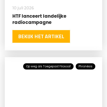
10 juli 2026
HTF lanceert landelijke
radiocampagne
BEKIJK HET ARTIKEL
Op weg als Toegepast Filosoof
Phronèsis