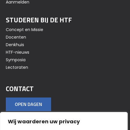
Aanmelden
STUDEREN BIJ DE HTF
Concept en Missie
Docenten
Denkhuis
HTF-nieuws
Symposia
Lectoraten
CONTACT
OPEN DAGEN
Wij waarderen uw privacy
VOLG ONS OP SOCIAL MEDIA