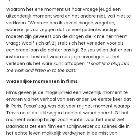
Waarom het ene moment uit haar vroege jeugd een
uitzonderlijk moment werd en het andere niet, valt niet te
verklaren. “Waarom ben ik zoveel dingen vergeten,
waarvan je zou zeggen dat ze veel gedenkwaardiger
moeten zijn geweest dan de dingen die ik me herinner?”
vraagt Woolf zich af. Zij stelt zich het verleden voor als
een brede laan die achter ons ligt. Ze zou willen dat er een
instrument bestaat waarmee je je ervaringen uit het
verleden als het ware kunt aftappen: “
I shall fit a plug into
the wall; and listen in to the past
.”
Wezenlijke momenten in films
Films geven je de mogelijkheid een wezenlijk moment te
ervaren via het verhaal van een ander. De eerste keer dat
ik ‘Paris, Texas’ zag, was dat voor mij het moment waarop
Travis na al dat stilzwijgen toch het woord neemt. Of het
moment waarop hij zijn zoon Hunter voor het eerst ziet.
Daarnaast zet een film een schijnwerper op scènes die in
het echte leven makkelijk verdwijnen in de mist van