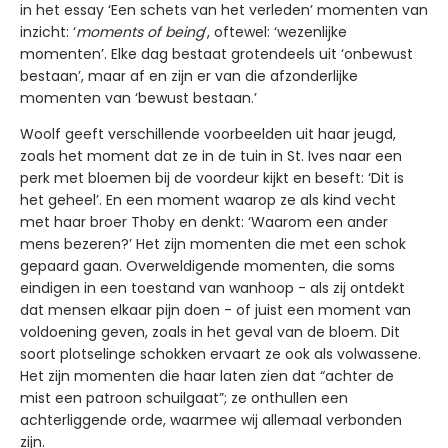
in het essay ‘Een schets van het verleden’ momenten van
inzicht: ‘
moments of being
’, oftewel: ‘wezenlijke
momenten’. Elke dag bestaat grotendeels uit ‘onbewust
bestaan’, maar af en zijn er van die afzonderlijke
momenten van ‘bewust bestaan.’
Woolf geeft verschillende voorbeelden uit haar jeugd,
zoals het moment dat ze in de tuin in St. Ives naar een
perk met bloemen bij de voordeur kijkt en beseft: ‘Dit is
het geheel’. En een moment waarop ze als kind vecht
met haar broer Thoby en denkt: ‘Waarom een ander
mens bezeren?’ Het zijn momenten die met een schok
gepaard gaan. Overweldigende momenten, die soms
eindigen in een toestand van wanhoop - als zij ontdekt
dat mensen elkaar pijn doen - of juist een moment van
voldoening geven, zoals in het geval van de bloem. Dit
soort plotselinge schokken ervaart ze ook als volwassene.
Het zijn momenten die haar laten zien dat “achter de
mist een patroon schuilgaat”; ze onthullen een
achterliggende orde, waarmee wij allemaal verbonden
zijn.