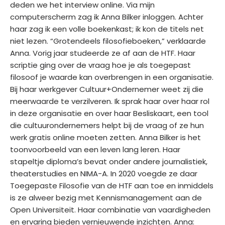
deden we het interview online. Via mijn
computerscherm zag ik Anna Bilker inloggen. Achter
haar zag ik een volle boekenkast; ik kon de titels net
niet lezen. “Grotendeels filosofieboeken,” verklaarde
Anna. Vorig jaar studeerde ze af aan de HTF. Haar
scriptie ging over de vraag hoe je als toegepast
filosoof je waarde kan overbrengen in een organisatie.
Bij haar werkgever Cultuur+Ondernemer weet zij die
meerwaarde te verzilveren. Ik sprak haar over haar rol
in deze organisatie en over haar Besliskaart, een tool
die cultuurondernemers helpt bij de vraag of ze hun
werk gratis online moeten zetten. Anna Bilker is het
toonvoorbeeld van een leven lang leren. Haar
stapeltje diploma’s bevat onder andere journalistiek,
theaterstudies en NIMA-A. In 2020 voegde ze daar
Toegepaste Filosofie van de HTF aan toe en inmiddels
is ze alweer bezig met Kennismanagement aan de
Open Universiteit. Haar combinatie van vaardigheden
en ervaring bieden vernieuwende inzichten. Anna: