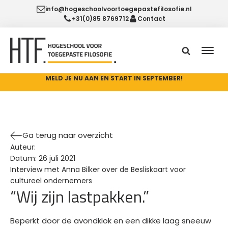
info@hogeschoolvoortoegepastefilosofie.nl
+31(0)85 8769712
Contact
MELD JE NU AAN EN START IN SEPTEMBER!
Ga terug naar overzicht
Auteur:
Datum:
26 juli 2021
Interview met Anna Bilker over de Besliskaart voor
cultureel ondernemers
“Wij zijn lastpakken.”
Beperkt door de avondklok en een dikke laag sneeuw