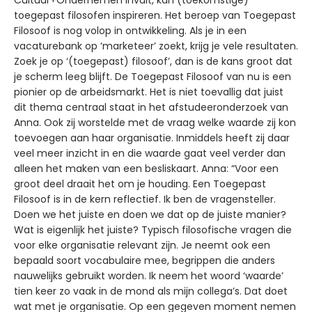
Cultuur+Ondernemen invult, kan (toekomstige)
toegepast filosofen inspireren. Het beroep van Toegepast
Filosoof is nog volop in ontwikkeling. Als je in een
vacaturebank op ‘marketeer’ zoekt, krijg je vele resultaten.
Zoek je op ‘(toegepast) filosoof’, dan is de kans groot dat
je scherm leeg blijft. De Toegepast Filosoof van nu is een
pionier op de arbeidsmarkt. Het is niet toevallig dat juist
dit thema centraal staat in het afstudeeronderzoek van
Anna. Ook zij worstelde met de vraag welke waarde zij kon
toevoegen aan haar organisatie. Inmiddels heeft zij daar
veel meer inzicht in en die waarde gaat veel verder dan
alleen het maken van een besliskaart. Anna: “Voor een
groot deel draait het om je houding. Een Toegepast
Filosoof is in de kern reflectief. Ik ben de vragensteller.
Doen we het juiste en doen we dat op de juiste manier?
Wat is eigenlijk het juiste? Typisch filosofische vragen die
voor elke organisatie relevant zijn. Je neemt ook een
bepaald soort vocabulaire mee, begrippen die anders
nauwelijks gebruikt worden. Ik neem het woord ‘waarde’
tien keer zo vaak in de mond als mijn collega’s. Dat doet
wat met je organisatie. Op een gegeven moment nemen