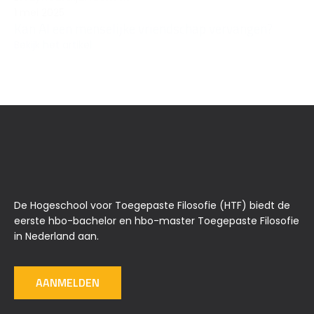
1 mei 2025
Kan AI een menselijke vriendschap vervangen?
Bekijk het artikel
De Hogeschool voor Toegepaste Filosofie (HTF) biedt de
eerste hbo-bachelor en hbo-master Toegepaste Filosofie
in Nederland aan.
AANMELDEN