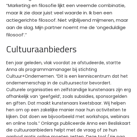
“Marketing en filosofie lijkt een vreemde combinatie,
maar ik zie daar juist veel waarde in. Ik ben een
actiegerichte filosoof. Niet vrijblijvend mijmeren, maar
aan de slag. Mijn partner noemt me de ‘ongeduldige
filosoof’.”
Cultuuraanbieders
Een jaar geleden, vlak voordat ze afstudeerde, startte
Anna als programmamanager bij stichting
Cultuur+Ondernemen. “Dit is een kenniscentrum dat het
ondernemerschap in de cultuursector bevordert.
Culturele organisaties en zelfstandige kunstenaars zijn erg
afhankelijk van ‘geefgeld’, zoals subsidies, sponsorgelden
en giften. Dat maakt kunstenaars kwetsbaar. Wij helpen
hen om op een zakelijke manier naar hun activiteiten te
kijken. Dat doen we bijvoorbeeld met workshops, webinars
en online tools.” Onlangs publiceerde Anna een Besliskaart
die cultuuraanbieders helpt met de vraag of ze hun
aanbod gratis online moeten zetten. Deze tool (zie pag.