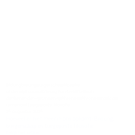
Bildung
bildung
burgerschap
filosofie
onderwijs
Foucault
Georg Forster
htf
kritisch
denken
onderwijs
Onderwijs
Phronèsis
Phronesis
radicaal-
romantiek
toegepaste filosofie
25 augustus 2025
Hoeveel er niet meer in ons opkomt: Bildung,
burgerschap en toegepaste filosofie
Bekijk het artikel